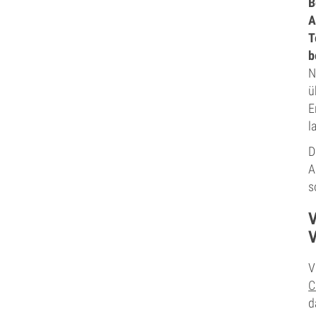
B
A
T
b
N
ü
E
l
D
A
s
V
C
d