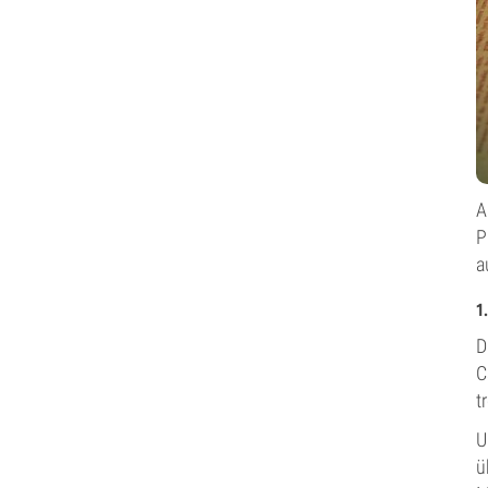
A
P
a
1
D
C
t
U
ü