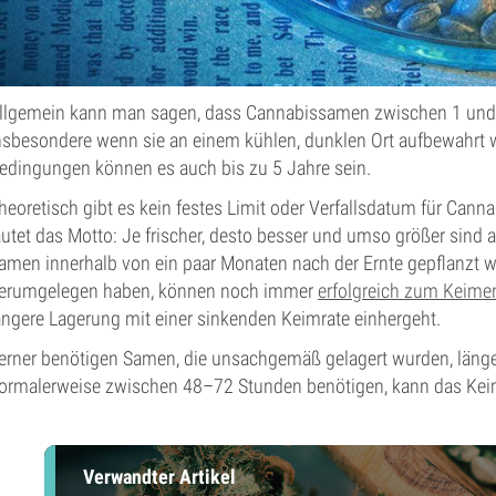
llgemein kann man sagen, dass Cannabissamen zwischen 1 und 
nsbesondere wenn sie an einem kühlen, dunklen Ort aufbewahrt 
edingungen können es auch bis zu 5 Jahre sein.
heoretisch gibt es kein festes Limit oder Verfallsdatum für Ca
autet das Motto: Je frischer, desto besser und umso größer sind 
amen innerhalb von ein paar Monaten nach der Ernte gepflanzt w
erumgelegen haben, können noch immer
erfolgreich zum Keime
ängere Lagerung mit einer sinkenden Keimrate einhergeht.
erner benötigen Samen, die unsachgemäß gelagert wurden, län
ormalerweise zwischen 48–72 Stunden benötigen, kann das Keim
Verwandter Artikel