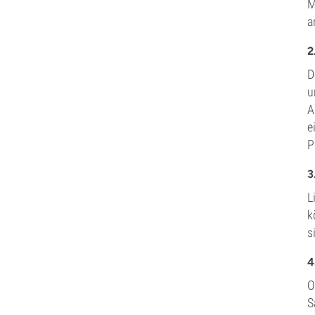
M
a
2
D
u
A
e
P
3
L
k
s
4
O
S