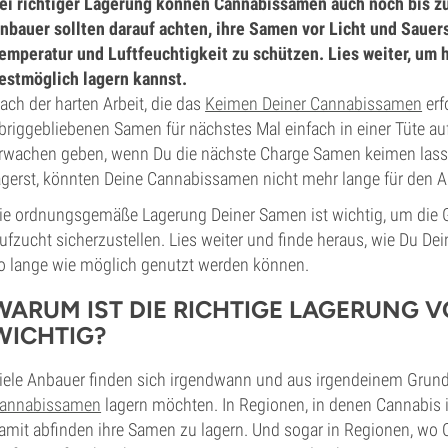
ei richtiger Lagerung können Cannabissamen auch noch bis zu
nbauer sollten darauf achten, ihre Samen vor Licht und Sauer
emperatur und Luftfeuchtigkeit zu schützen. Lies weiter, um
estmöglich lagern kannst.
ach der harten Arbeit, die das
Keimen Deiner Cannabissamen
erf
briggebliebenen Samen für nächstes Mal einfach in einer Tüte a
rwachen geben, wenn Du die nächste Charge Samen keimen las
agerst, könnten Deine Cannabissamen nicht mehr lange für den A
ie ordnungsgemäße Lagerung Deiner Samen ist wichtig, um die 
ufzucht sicherzustellen. Lies weiter und finde heraus, wie Du De
o lange wie möglich genutzt werden können.
WARUM IST DIE RICHTIGE LAGERUNG
WICHTIG?
iele Anbauer finden sich irgendwann und aus irgendeinem Grund in
annabissamen
lagern möchten. In Regionen, in denen Cannabis i
amit abfinden ihre Samen zu lagern. Und sogar in Regionen, wo Ca