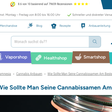
8.6 von 10 basierend auf 79659 Rezensionen
st: Montag – Freitag von 8:00 bis 16:00 Uhr
Schneller und diskreter Vers
Merchandise
Blog
Rezepte
Anbauanleitung
Vaporshop
Smartshop
Healthshop
amnesia
Cannabis Anbauen
Wie Sollte Man Seine Cannabissamen Am Best
>
>
Wie Sollte Man Seine Cannabissamen A