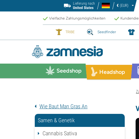
Lieferung nach
€
(EUR)
United States
Vielfache Zahlungsmöglichkeiten
Kundendien
TRIBE
Seedfinder
Seedshop
Headshop
Z
Wie Baut Man Gras An
Samen & Genetik
Cannabis Sativa