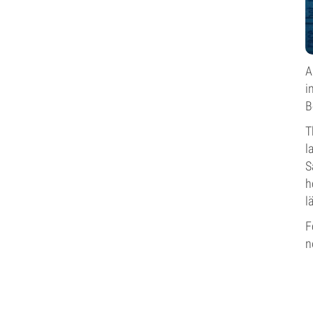
A
i
B
T
l
S
h
l
F
n