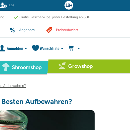
Hilfe
and!
Gratis Geschenk bei jeder Bestellung ab 60€
Angebote
Preisreduziert
Anmelden
Wunschliste
Growshop
Shroomshop
en Aufbewahren?
m Besten Aufbewahren?