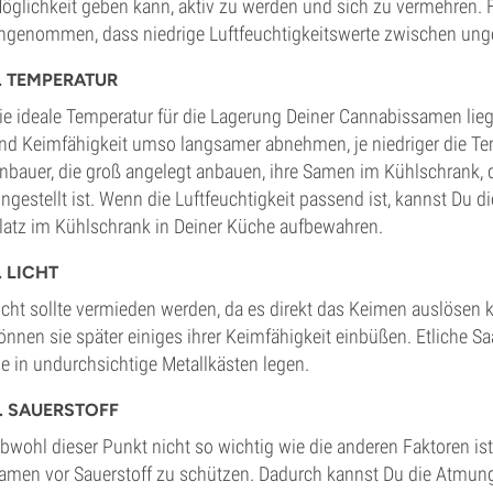
öglichkeit geben kann, aktiv zu werden und sich zu vermehren. F
ngenommen, dass niedrige Luftfeuchtigkeitswerte zwischen un
. TEMPERATUR
ie ideale Temperatur für die Lagerung Deiner Cannabissamen lieg
nd Keimfähigkeit umso langsamer abnehmen, je niedriger die Tem
nbauer, die groß angelegt anbauen, ihre Samen im Kühlschrank, d
ingestellt ist. Wenn die Luftfeuchtigkeit passend ist, kannst D
latz im Kühlschrank in Deiner Küche aufbewahren.
. LICHT
icht sollte vermieden werden, da es direkt das Keimen auslösen 
önnen sie später einiges ihrer Keimfähigkeit einbüßen. Etliche 
ie in undurchsichtige Metallkästen legen.
. SAUERSTOFF
bwohl dieser Punkt nicht so wichtig wie die anderen Faktoren ist, 
amen vor Sauerstoff zu schützen. Dadurch kannst Du die Atmung