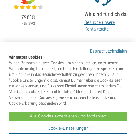
Wir sind für dich da
79618
Besuche unsere
Reviews
Kontaktseite
Datenschutzrichtlinien
Wir nutzen Cookies
Wir bei Zamnesia nutzen Cookies, um sicherzustellen, dass unsere
Webseite richtig funktioniert, um Deine Einstellungen zu speichern und
um Einblicke in das Besucherverhalten zu gewinnen. Indem Du auf
"Cookie-Einstellungen" klickst, kannst Du mehr über die Cookies lesen,
die wir verwenden, und Du kannst Einstellungen speichern. Indem Du
"Alle Cookies akzeptieren und fortfahren" klickst, stimmst Du der
Verwendung aller Cookies zu, wie sie in unserer Datenschutz- und
Cookie-Erklärung beschrieben wird.
Alle Cookies akzeptieren und fortfahren
* Samen werden als Souvenirs verkauft. In vielen Ländern ist die Keimung von Samen illegal. Informiere
Dich vor dem Kauf. Mit Deiner Bestellung gibst Du an, dass Du in dem Land, wo Du lebst, volljährig und
Dir der dort geltenden Gesetze bewusst bist. Du verzichtest außerdem auf jeglichen Haftungsanspruch
Cookie-Einstellungen
gegenüber Zamnesia, falls Du gegen diese Gesetze verstößt.