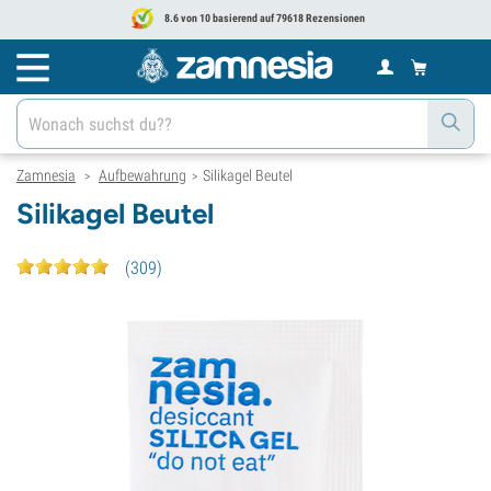
8.6 von 10 basierend auf 79618 Rezensionen
Zamnesia
Aufbewahrung
Silikagel Beutel
>
>
Silikagel Beutel
(
309
)