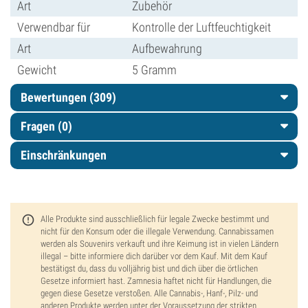
Art
Zubehör
Verwendbar für
Kontrolle der Luftfeuchtigkeit
Art
Aufbewahrung
Gewicht
5 Gramm
Bewertungen (309)
Fragen
(0)
Einschränkungen
Alle Produkte sind ausschließlich für legale Zwecke bestimmt und
nicht für den Konsum oder die illegale Verwendung. Cannabissamen
werden als Souvenirs verkauft und ihre Keimung ist in vielen Ländern
illegal – bitte informiere dich darüber vor dem Kauf. Mit dem Kauf
bestätigst du, dass du volljährig bist und dich über die örtlichen
Gesetze informiert hast. Zamnesia haftet nicht für Handlungen, die
gegen diese Gesetze verstoßen. Alle Cannabis-, Hanf-, Pilz- und
anderen Produkte werden unter der Voraussetzung der strikten