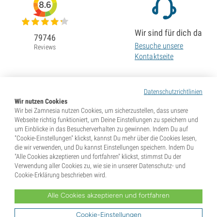
8.6
Wir sind für dich da
79746
Besuche unsere
Reviews
Kontaktseite
Datenschutzrichtlinien
Wir nutzen Cookies
Wir bei Zamnesia nutzen Cookies, um sicherzustellen, dass unsere
Webseite richtig funktioniert, um Deine Einstellungen zu speichern und
um Einblicke in das Besucherverhalten zu gewinnen. Indem Du auf
"Cookie-Einstellungen" klickst, kannst Du mehr über die Cookies lesen,
die wir verwenden, und Du kannst Einstellungen speichern. Indem Du
"Alle Cookies akzeptieren und fortfahren" klickst, stimmst Du der
Verwendung aller Cookies zu, wie sie in unserer Datenschutz- und
Cookie-Erklärung beschrieben wird.
Alle Cookies akzeptieren und fortfahren
* Samen werden als Souvenirs verkauft. In vielen Ländern ist die Keimung von Samen illegal. Informiere
Dich vor dem Kauf. Mit Deiner Bestellung gibst Du an, dass Du in dem Land, wo Du lebst, volljährig und
Dir der dort geltenden Gesetze bewusst bist. Du verzichtest außerdem auf jeglichen Haftungsanspruch
Cookie-Einstellungen