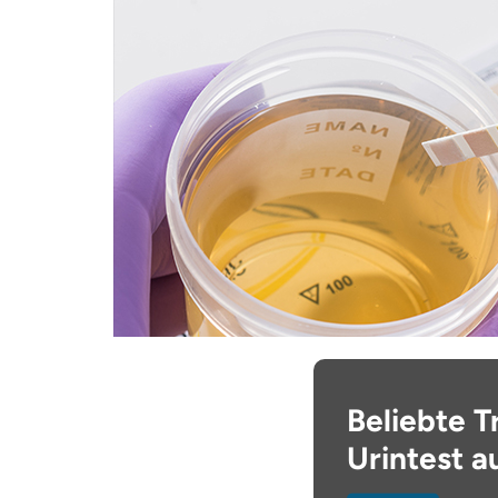
Beliebte T
Urintest a