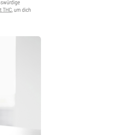
nswürdige
st THC
, um dich