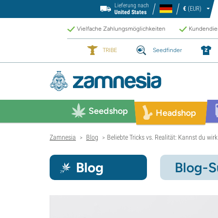
Lieferung nach
€
(EUR)
United States
Vielfache Zahlungsmöglichkeiten
Kundendien
TRIBE
Seedfinder
Seedshop
Headshop
Zamnesia
Blog
Beliebte Tricks vs. Realität: Kannst du wir
>
>
Blog
Blog-S