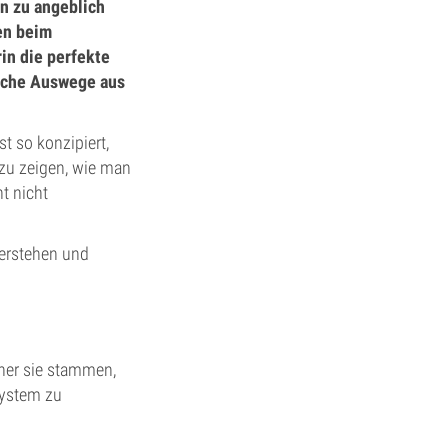
in zu angeblich
en beim
rin die perfekte
fache Auswege aus
t so konzipiert,
 zu zeigen, wie man
t nicht
verstehen und
her sie stammen,
System zu