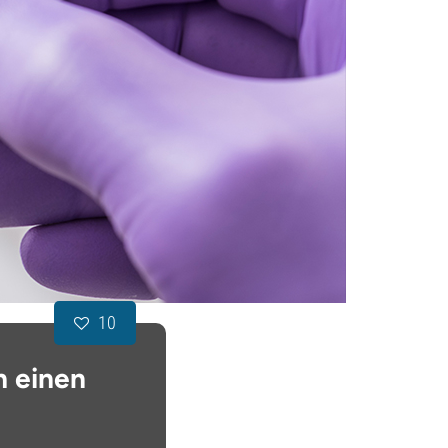
10
h einen