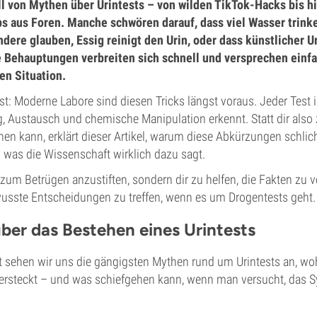
oll von Mythen über Urintests – von wilden TikTok-Hacks bis h
ps aus Foren. Manche schwören darauf, dass viel Wasser trink
ndere glauben, Essig reinigt den Urin, oder dass künstlicher U
e Behauptungen verbreiten sich schnell und versprechen ein
n Situation.
st: Moderne Labore sind diesen Tricks längst voraus. Jeder Test is
, Austausch und chemische Manipulation erkennt. Statt dir also
chen kann, erklärt dieser Artikel, warum diese Abkürzungen schlich
 was die Wissenschaft wirklich dazu sagt.
t, zum Betrügen anzustiften, sondern dir zu helfen, die Fakten zu 
sste Entscheidungen zu treffen, wenn es um Drogentests geht.
ber das Bestehen eines Urintests
t sehen wir uns die gängigsten Mythen rund um Urintests an, wo
tersteckt – und was schiefgehen kann, wenn man versucht, das 