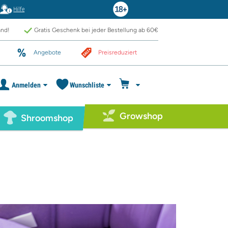
Hilfe
and!
Gratis Geschenk bei jeder Bestellung ab 60€
Angebote
Preisreduziert
Anmelden
Wunschliste
Growshop
Shroomshop