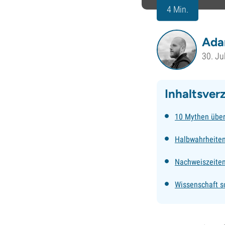
4 Min.
Ada
30. Ju
Inhaltsver
10 Mythen über
Halbwahrheiten:
Nachweiszeite
Wissenschaft s