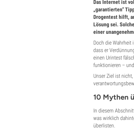
Das Internet ist v
„garantierten“ Tip
Drogentest hilft, a
Lösung sei. Solch
einer unangenehme
Doch die Wahrheit i
dass er Verdünnung
einen Urintest fäls
funktionieren – und
Unser Ziel ist nich
verantwortungsbewu
10 Mythen ü
In diesem Abschnit
was wirklich dahin
überlisten.