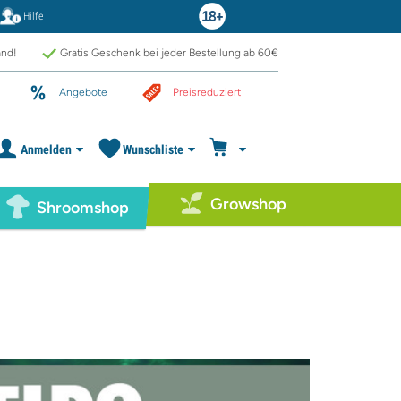
Hilfe
and!
Gratis Geschenk bei jeder Bestellung ab 60€
Angebote
Preisreduziert
Anmelden
Wunschliste
Growshop
Shroomshop