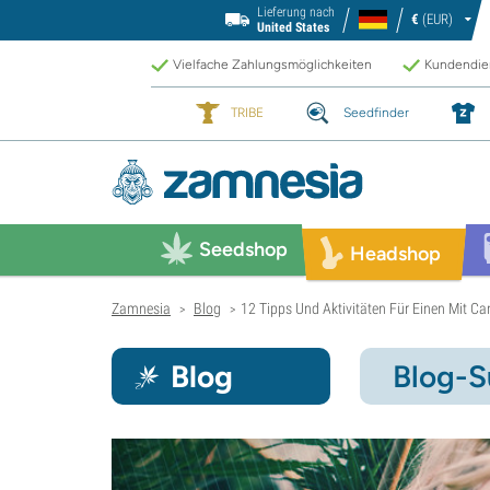
Lieferung nach
€
(EUR)
United States
Vielfache Zahlungsmöglichkeiten
Kundendien
TRIBE
Seedfinder
Seedshop
Headshop
Zamnesia
Blog
12 Tipps Und Aktivitäten Für Einen Mit 
>
>
Blog
Blog-S