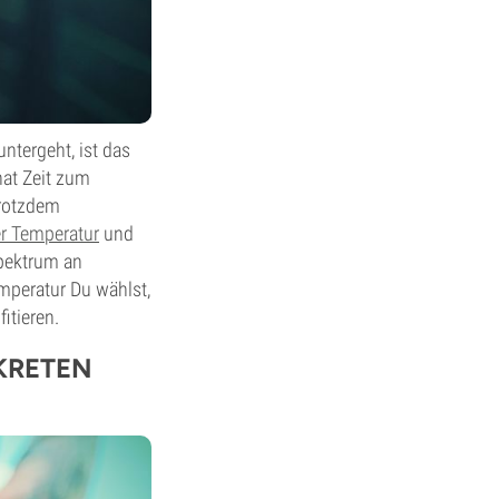
ntergeht, ist das
hat Zeit zum
trotzdem
er Temperatur
und
Spektrum an
mperatur Du wählst,
itieren.
KRETEN