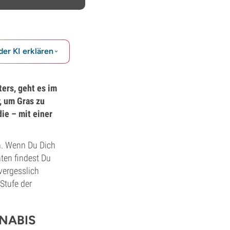
der KI erklären
ers, geht es im
, um Gras zu
ie – mit einer
n. Wenn Du Dich
nten findest Du
vergesslich
Stufe der
NABIS