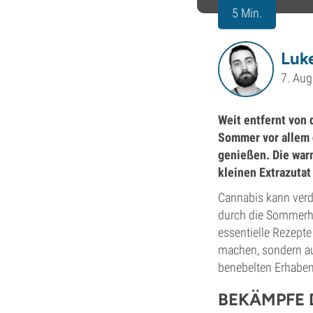
5 Min.
Luke
7. Aug
Weit entfernt von 
Sommer vor allem d
genießen. Die warm
kleinen Extrazutat
Cannabis kann verd
durch die Sommerhit
essentielle Rezept
machen, sondern au
benebelten Erhaben
BEKÄMPFE 