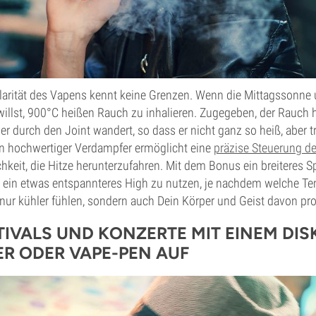
arität des Vapens kennt keine Grenzen. Wenn die Mittagssonne u
willst, 900°C heißen Rauch zu inhalieren. Zugegeben, der Rauch 
r durch den Joint wandert, so dass er nicht ganz so heiß, aber 
n hochwertiger Verdampfer ermöglicht eine
präzise Steuerung d
ichkeit, die Hitze herunterzufahren. Mit dem Bonus ein breiteres 
ein etwas entspannteres High zu nutzen, je nachdem welche Te
 nur kühler fühlen, sondern auch Dein Körper und Geist davon prof
TIVALS UND KONZERTE MIT EINEM DIS
R ODER VAPE-PEN AUF