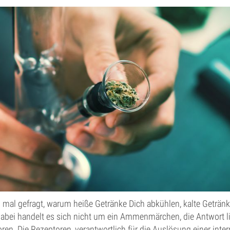
 mal gefragt, warum heiße Getränke Dich abkühlen, kalte Geträn
abei handelt es sich nicht um ein Ammenmärchen, die Antwort li
n. Die Rezeptoren, verantwortlich für die Auslösung einer inter