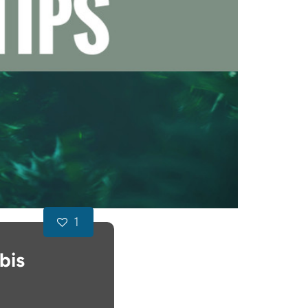
1
bis