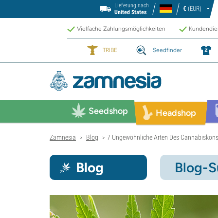
Lieferung nach
€
(EUR)
United States
Vielfache Zahlungsmöglichkeiten
Kundendien
TRIBE
Seedfinder
Seedshop
Headshop
Zamnesia
Blog
7 Ungewöhnliche Arten Des Cannabisko
>
>
Blog
Blog-S