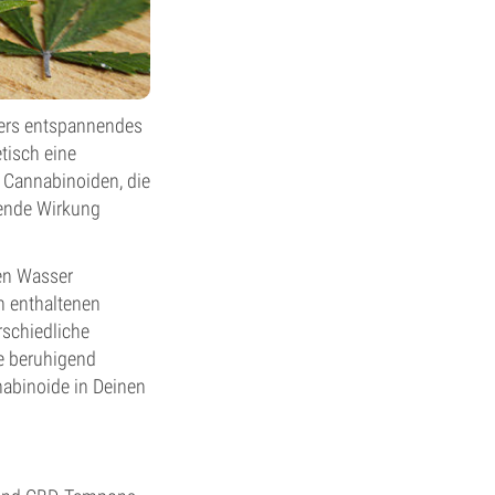
ders entspannendes
tisch eine
 Cannabinoiden, die
fende Wirkung
ßen Wasser
n enthaltenen
rschiedliche
ie beruhigend
nabinoide in Deinen