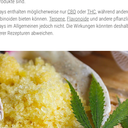
odukte sind.
ays enthalten möglicherweise nur
CBD
oder
THC
, während andere
binoiden bieten können.
Terpene
,
Flavonoide
und andere pflanzl
rays im Allgemeinen jedoch nicht. Die Wirkungen könnten deshal
rer Rezepturen abweichen.