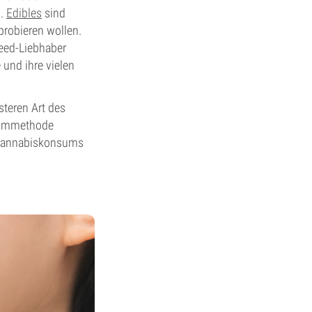
d.
Edibles
sind
probieren wollen.
eed-Liebhaber
und ihre vielen
teren Art des
nsummethode
s Cannabiskonsums