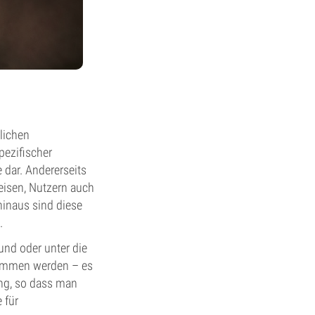
lichen
pezifischer
 dar. Andererseits
eisen, Nutzern auch
hinaus sind diese
.
und oder unter die
nommen werden – es
ung, so dass man
 für