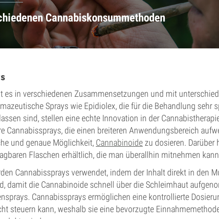
schiedenen Cannabiskonsummethoden
s
t es in verschiedenen Zusammensetzungen und mit unterschied
rmazeutische Sprays wie Epidiolex, die für die Behandlung sehr s
ssen sind, stellen eine echte Innovation in der Cannabistherapie
e Cannabissprays, die einen breiteren Anwendungsbereich aufw
ache und genaue Möglichkeit,
Cannabinoide
zu dosieren. Darüber 
tragbaren Flaschen erhältlich, die man überallhin mitnehmen kann
den Cannabissprays verwendet, indem der Inhalt direkt in den M
d, damit die Cannabinoide schnell über die Schleimhaut aufge
ensprays. Cannabissprays ermöglichen eine kontrollierte Dosier
cht steuern kann, weshalb sie eine bevorzugte Einnahmemethode