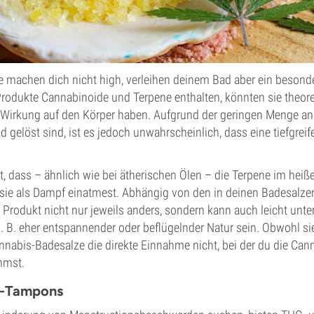
 machen dich nicht high, verleihen deinem Bad aber ein beson
Produkte Cannabinoide und Terpene enthalten, könnten sie theore
 Wirkung auf den Körper haben. Aufgrund der geringen Menge an
 gelöst sind, ist es jedoch unwahrscheinlich, dass eine tiefgrei
t, dass – ähnlich wie bei ätherischen Ölen – die Terpene im hei
sie als Dampf einatmest. Abhängig von den in deinen Badesalze
 Produkt nicht nur jeweils anders, sondern kann auch leicht unte
. B. eher entspannender oder beflügelnder Natur sein. Obwohl s
nnabis-Badesalze die direkte Einnahme nicht, bei der du die Can
mmst.
-Tampons