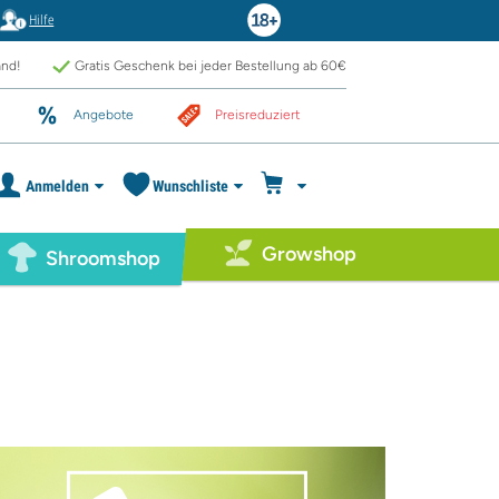
Hilfe
and!
Gratis Geschenk bei jeder Bestellung ab 60€
Angebote
Preisreduziert
Anmelden
Wunschliste
Growshop
Shroomshop