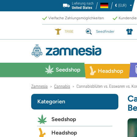
Lieferung nach
€
(EUR)
United States
Vielfache Zahlungsmöglichkeiten
Kundendien
TRIBE
Seedfinder
Seedshop
Headshop
Zamnesia
Cannabis
Cannabisblüten vs. Esswaren vs. Ko
>
>
Ca
Kategorien
Be
Seedshop
Headshop