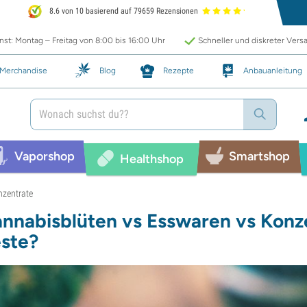
8.6 von 10 basierend auf 79659 Rezensionen
st: Montag – Freitag von 8:00 bis 16:00 Uhr
Schneller und diskreter Vers
Merchandise
Blog
Rezepte
Anbauanleitung
Vaporshop
Smartshop
Healthshop
nzentrate
nnabisblüten vs Esswaren vs Konze
ste?