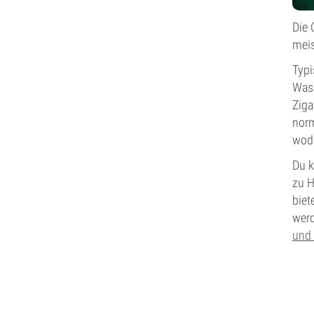
Die 
meis
Typi
Was 
Ziga
norm
wodu
Du k
zu H
biet
werd
und 