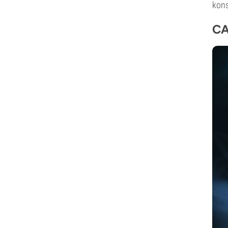
kons
CA