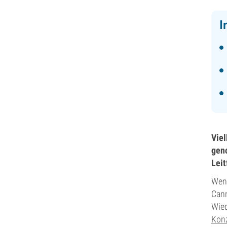
I
Viel
geno
Leit
Wenn
Cann
Wied
Konz