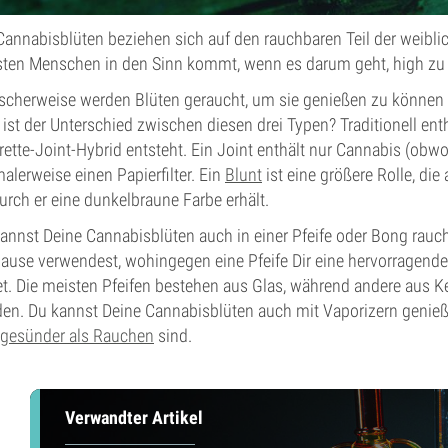
Cannabisblüten beziehen sich auf den rauchbaren Teil der weibl
ten Menschen in den Sinn kommt, wenn es darum geht, high zu
scherweise werden Blüten geraucht, um sie genießen zu können – 
ist der Unterschied zwischen diesen drei Typen? Traditionell ent
rette-Joint-Hybrid entsteht. Ein Joint enthält nur Cannabis (obwohl
alerweise einen Papierfilter. Ein
Blunt
ist eine größere Rolle, die
rch er eine dunkelbraune Farbe erhält.
annst Deine Cannabisblüten auch in einer Pfeife oder Bong rauc
ause verwendest, wohingegen eine Pfeife Dir eine hervorragend
et. Die meisten Pfeifen bestehen aus Glas, während andere aus Ker
en. Du kannst Deine Cannabisblüten auch mit Vaporizern genie
gesünder als Rauchen
sind.
Verwandter Artikel