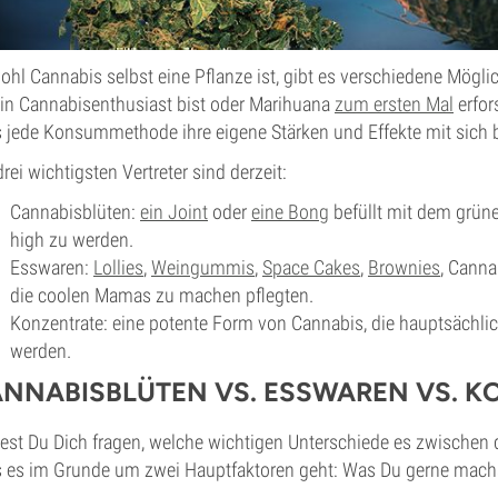
hl Cannabis selbst eine Pflanze ist, gibt es verschiedene Möglic
in Cannabisenthusiast bist oder Marihuana
zum ersten Mal
erfor
 jede Konsummethode ihre eigene Stärken und Effekte mit sich b
drei wichtigsten Vertreter sind derzeit:
Cannabisblüten:
ein Joint
oder
eine Bong
befüllt mit dem grüne
high zu werden.
Esswaren:
Lollies
,
Weingummis
,
Space Cakes
,
Brownies
, Canna
die coolen Mamas zu machen pflegten.
Konzentrate: eine potente Form von Cannabis, die hauptsächlic
werden.
NNABISBLÜTEN VS. ESSWAREN VS. K
test Du Dich fragen, welche wichtigen Unterschiede es zwischen 
 es im Grunde um zwei Hauptfaktoren geht: Was Du gerne machs