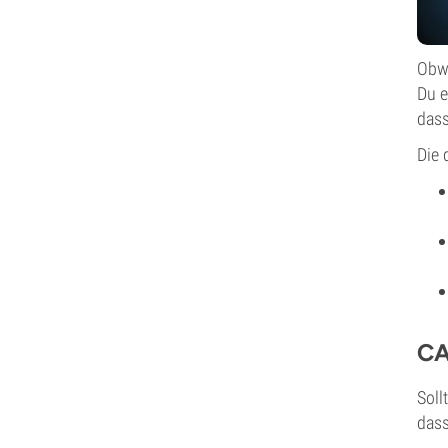
Obwo
Du e
dass
Die 
CA
Soll
dass