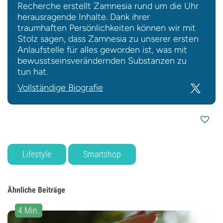
Recherche erstellt Zamnesia rund um die Uhr
herausragende Inhalte. Dank ihrer
traumhaften Persönlichkeiten können wir mit
Stolz sagen, dass Zamnesia zu unserer ersten
Anlaufstelle für alles geworden ist, was mit
bewusstseinsverändernden Substanzen zu
tun hat.
Vollständige Biografie
Lifestyle
Smartshop
Ähnliche Beiträge
4 Min.