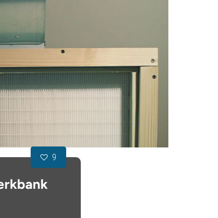
9
werkbank