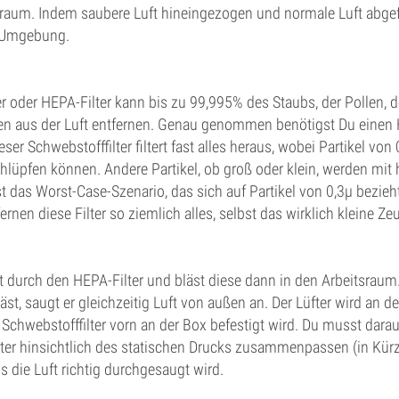
sraum. Indem saubere Luft hineingezogen und normale Luft abgefü
e Umgebung.
er oder HEPA-Filter kann bis zu 99,995% des Staubs, der Pollen, 
en aus der Luft entfernen. Genau genommen benötigst Du einen H
eser Schwebstofffilter filtert fast alles heraus, wobei Partikel vo
hlüpfen können. Andere Partikel, ob groß oder klein, werden mit 
st das Worst-Case-Szenario, das sich auf Partikel von 0,3µ bezieht
rnen diese Filter so ziemlich alles, selbst das wirklich kleine Ze
ft durch den HEPA-Filter und bläst diese dann in den Arbeitsraum
äst, saugt er gleichzeitig Luft von außen an. Der Lüfter wird an d
 Schwebstofffilter vorn an der Box befestigt wird. Du musst darau
lter hinsichtlich des statischen Drucks zusammenpassen (in Kür
s die Luft richtig durchgesaugt wird.