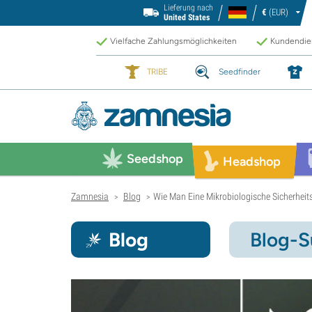
Lieferung nach
€
(EUR)
United States
Vielfache Zahlungsmöglichkeiten
Kundendien
TRIBE
Seedfinder
Seedshop
Headshop
Zamnesia
Blog
Wie Man Eine Mikrobiologische Sicherheit
>
>
Blog
Blog-S