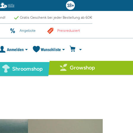
Hilfe
and!
Gratis Geschenk bei jeder Bestellung ab 60€
Angebote
Preisreduziert
Anmelden
Wunschliste
Growshop
Shroomshop