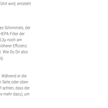
hrt wird, entsteht
des Schimmels, der
EPA-Filter der
n 0,3µ noch am
höherer Effizienz
. Wie Du Dir also
ug.
. Während er die
er Seite oder oben
f achten, dass der
ze mehr dazu), um