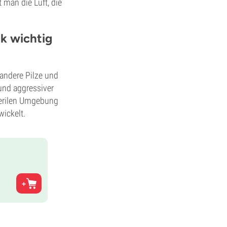
 man die Luft, die
k wichtig
 andere Pilze und
und aggressiver
terilen Umgebung
wickelt.