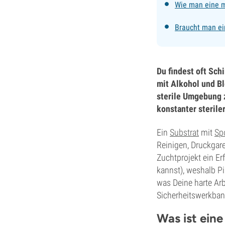
Wie man eine m
Braucht man ei
Du findest oft Sch
mit Alkohol und Bl
sterile Umgebung 
konstanter steriler
Ein
Substrat
mit
Sp
Reinigen, Druckgare
Zuchtprojekt ein Er
kannst), weshalb Pi
was Deine harte Ar
Sicherheitswerkban
Was ist ein