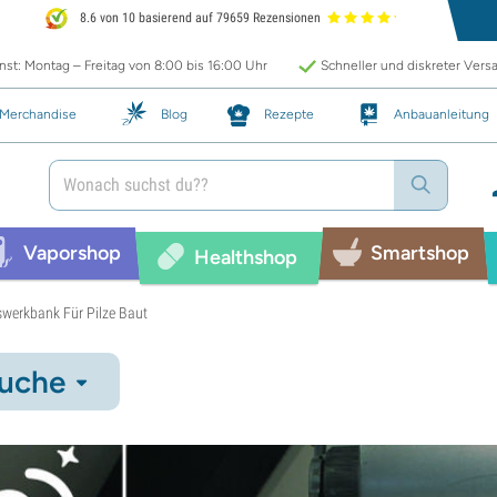
8.6 von 10 basierend auf 79659 Rezensionen
st: Montag – Freitag von 8:00 bis 16:00 Uhr
Schneller und diskreter Vers
Merchandise
Blog
Rezepte
Anbauanleitung
Vaporshop
Smartshop
Healthshop
swerkbank Für Pilze Baut
uche