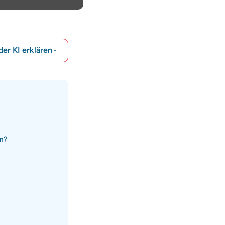
der KI erklären
en?