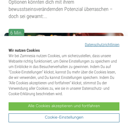
Optionen könnten dich mit ihrem
bewusstseinsverändernden Potenzial überraschen –
doch sei gewarnt:...
6 Min.
Datenschutzrichtlinien
Wir nutzen Cookies
Wir bei Zamnesia nutzen Cookies, um sicherzustellen, dass unsere
Webseite richtig funktioniert, um Deine Einstellungen zu speichern und
um Einblicke in das Besucherverhalten zu gewinnen. Indem Du auf
"Cookie-Einstellungen" klickst, kannst Du mehr über die Cookies lesen,
die wir verwenden, und Du kannst Einstellungen speichern. Indem Du
2. Mai 2025
"Alle Cookies akzeptieren und fortfahren" klickst, stimmst Du der
Verwendung aller Cookies zu, wie sie in unserer Datenschutz- und
So bereitet man sich auf einen
Cookie-Erklärung beschrieben wird.
sicheren psychedelischen Trip...
Alle Cookies akzeptieren und fortfahren
Wir von Zamnesia möchten sicherstellen, dass Du
Cookie-Einstellungen
Deinen ersten Sturzflug durch das Kaninchenloch als