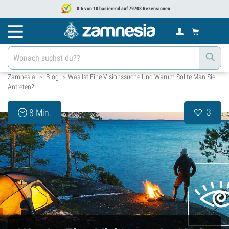
8.6 von 10 basierend auf 79708 Rezensionen
Zamnesia
Blog
Was Ist Eine Visionssuche Und Warum Sollte Man Sie
>
>
Antreten?
3
8 Min.