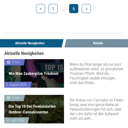
...
<
1
6
>
Aktuelle Neuigkeiten
Beliebt
Aktuelle Neuigkeiten
5 min
Wenn du Pilze länger als nur kurz
aufbewahren willst, ist gründliches
Wie Man Zauberpilze Trocknet
Trocknen Pflicht. Wird die
Feuchtigkeit sauber entzogen,
sinkt das Risiko...
5. August 2026
5 min
Der Anbau von Cannabis im Freien
bringt zwar eine ganze Reihe an
Die Top 10 Der Feminisierten
Herausforderungen mit sich, aber
Outdoor-Cannabissorten
der Lohn dafür ist den Aufwand
mehr als wert....
30. Juli 2026