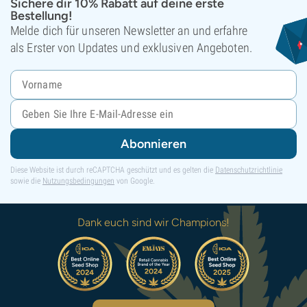
Sichere dir 10% Rabatt auf deine erste
Bestellung!
Melde dich für unseren Newsletter an und erfahre
als Erster von Updates und exklusiven Angeboten.
Abonnieren
Diese Website ist durch reCAPTCHA geschützt und es gelten die
Datenschutzrichtlinie
sowie die
Nutzungsbedingungen
von Google.
Dank euch sind wir Champions!