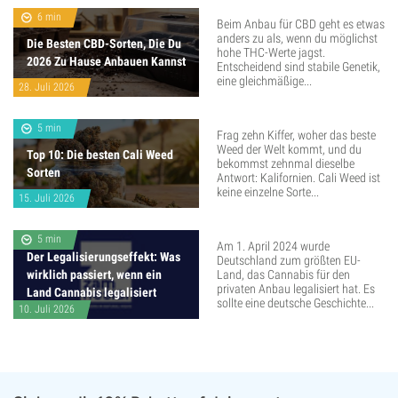
6 min
Beim Anbau für CBD geht es etwas
anders zu als, wenn du möglichst
Die Besten CBD-Sorten, Die Du
hohe THC-Werte jagst.
2026 Zu Hause Anbauen Kannst
Entscheidend sind stabile Genetik,
eine gleichmäßige...
28. Juli 2026
5 min
Frag zehn Kiffer, woher das beste
Weed der Welt kommt, und du
Top 10: Die besten Cali Weed
bekommst zehnmal dieselbe
Sorten
Antwort: Kalifornien. Cali Weed ist
keine einzelne Sorte...
15. Juli 2026
5 min
Am 1. April 2024 wurde
Der Legalisierungseffekt: Was
Deutschland zum größten EU-
wirklich passiert, wenn ein
Land, das Cannabis für den
privaten Anbau legalisiert hat. Es
Land Cannabis legalisiert
sollte eine deutsche Geschichte...
10. Juli 2026