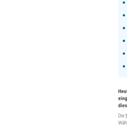
Heut
eing
dies
Die
Währ