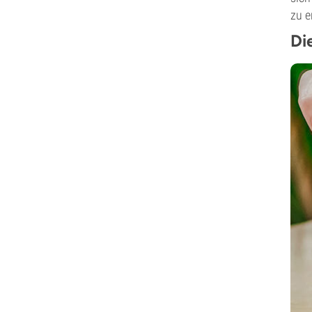
zu e
Di