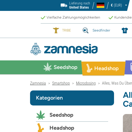
Lieferung nach
€
(EUR)
United States
Vielfache Zahlungsmöglichkeiten
Kundendien
TRIBE
Seedfinder
Seedshop
Headshop
Zamnesia
Smartshop
Microdosing
Alles, Was Du Übe
>
>
>
Al
Kategorien
Ca
Seedshop
Headshop