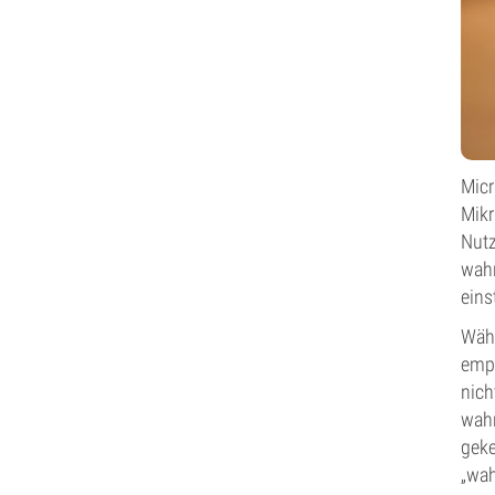
Micr
Mikr
Nut
wahr
eins
Währ
empf
nich
wahr
geke
„wah