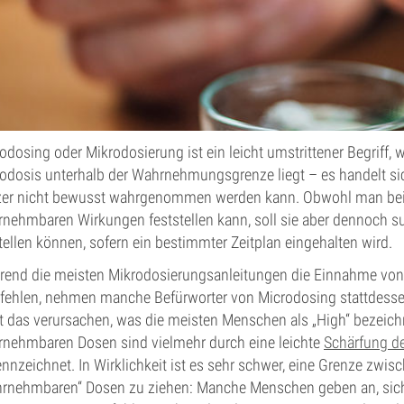
odosing oder Mikrodosierung ist ein leicht umstrittener Begriff, 
odosis unterhalb der Wahrnehmungsgrenze liegt – es handelt si
zer nicht bewusst wahrgenommen werden kann. Obwohl man bei
nehmbaren Wirkungen feststellen kann, soll sie aber dennoch subt
tellen können, sofern ein bestimmter Zeitplan eingehalten wird.
end die meisten Mikrodosierungsanleitungen die Einnahme vo
ehlen, nehmen manche Befürworter von Microdosing stattdessen
t das verursachen, was die meisten Menschen als „High“ bezeic
nehmbaren Dosen sind vielmehr durch eine leichte
Schärfung de
nnzeichnet. In Wirklichkeit ist es sehr schwer, eine Grenze zw
rnehmbaren“ Dosen zu ziehen: Manche Menschen geben an, sich