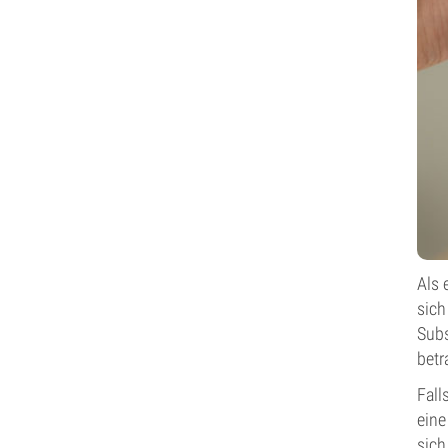
Als 
sich
Subs
betr
Fall
eine
sich