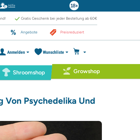
Hilfe
and!
Gratis Geschenk bei jeder Bestellung ab 60€
Angebote
Preisreduziert
Anmelden
Wunschliste
Growshop
Shroomshop
g Von Psychedelika Und