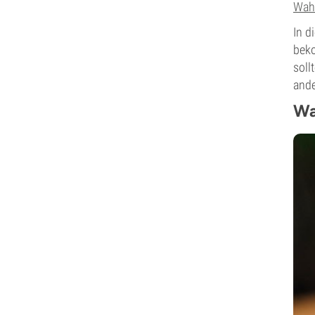
Wah
In d
beko
soll
ande
Wa