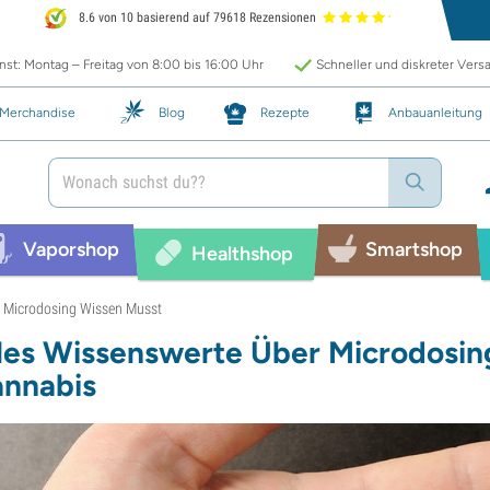
8.6 von 10 basierend auf 79618 Rezensionen
st: Montag – Freitag von 8:00 bis 16:00 Uhr
Schneller und diskreter Vers
Merchandise
Blog
Rezepte
Anbauanleitung
Vaporshop
Smartshop
Healthshop
r Microdosing Wissen Musst
les Wissenswerte Über Microdosin
nnabis