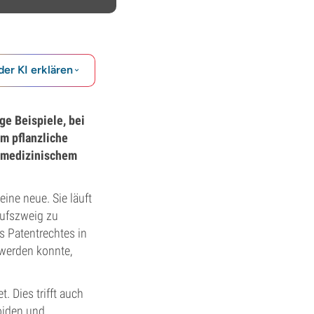
der KI erklären
ge Beispiele, bei
um pflanzliche
 medizinischem
ine neue. Sie läuft
rufszweig zu
s Patentrechtes in
werden konnte,
 Dies trifft auch
ioiden und