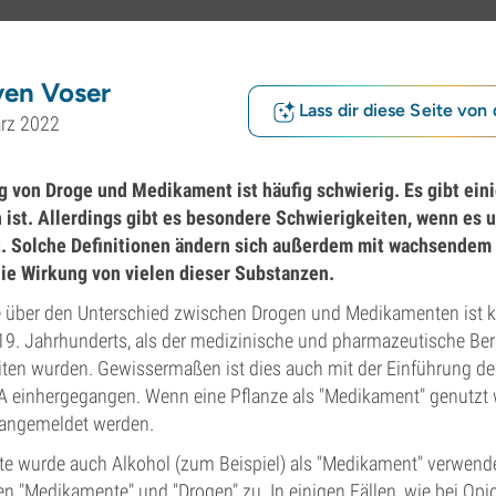
ven Voser
Lass dir diese Seite von 
ärz 2022
 von Droge und Medikament ist häufig schwierig. Es gibt eini
 ist. Allerdings gibt es besondere Schwierigkeiten, wenn es 
 Solche Definitionen ändern sich außerdem mit wachsendem
ie Wirkung von vielen dieser Substanzen.
e über den Unterschied zwischen Drogen und Medikamenten ist ke
19. Jahrhunderts, als der medizinische und pharmazeutische Be
iten wurden. Gewissermaßen ist dies auch mit der Einführung de
 einhergegangen. Wenn eine Pflanze als "Medikament" genutzt 
 angemeldet werden.
te wurde auch Alkohol (zum Beispiel) als "Medikament" verwendet.
gen "Medikamente" und "Drogen" zu. In einigen Fällen, wie bei Op