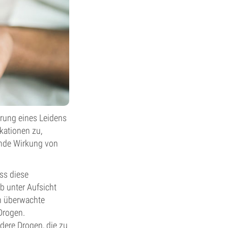
erung eines Leidens
ikationen zu,
ende Wirkung von
ss diese
b unter Aufsicht
h überwachte
Drogen.
dere Drogen, die zu