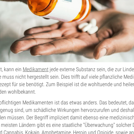
t, kann ein
Medikament
jede externe Substanz sein, die zur Lind
e muss nicht hergestellt sein. Dies trifft auf viele pflanzliche Med
zept für sie benötigt. Zum Beispiel ist die wohltuende und heil
den wohlbekannt.
pflichtigen Medikamenten ist das etwas anders. Das bedeutet, da
genug sind, um schädliche Wirkungen hervorzurufen und deshal
 müssen. Der Begriff impliziert damit ebenso eine medizinisc
meisten Ländern gibt es eine staatliche "Überwachung" solcher 
d Cannabis, Kokain, Amphetamine, Heroin und Opioide, sowie an