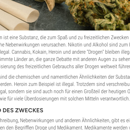
 ist eine Substanz, die zum Spaß und zu freizeitlichen Zwecken 
he Nebenwirkungen verursachen. Nikotin und Alkohol sind zum B
legal. Cannabis, Kokain, Heroin und andere "Drogen" bleiben illeg
immte Länder an, die ganze Debatte mit anderen Augen zu sehen. 
sierung des freizeitlichen Gebrauchs aller Drogen weltweit führe
sind die chemischen und namentlichen Ähnlichkeiten der Substanz
erden. Heroin zum Beispiel ist illegal. Trotzdem sind verschreibu
egal, sondern sie sind auch noch für einen Großteil der heutigen 
ie für viele Überdosierungen mit solchen Mitteln verantwortlich.
D DES ZWECKES
chreibung, Nebenwirkungen und anderen Ähnlichkeiten, gibt es e
en den Begrifflen Droge und Medikament. Medikamente werden 