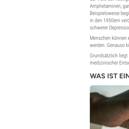
Amphetaminen, ganz
Beispielsweise beg
in den 1950ern verö
schwerer Depressi
Menschen können e
werden. Genauso k
Grundsätzlich lieg
medizinischer Entsc
WAS IST E