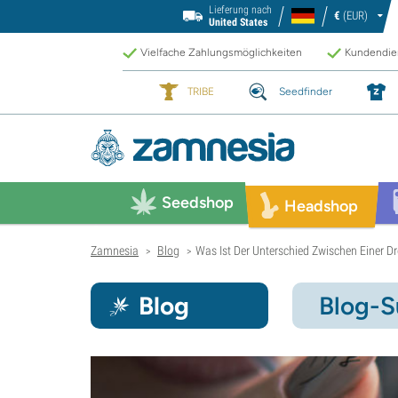
Lieferung nach
€
(EUR)
United States
Vielfache Zahlungsmöglichkeiten
Kundendien
TRIBE
Seedfinder
Seedshop
Headshop
Zamnesia
Blog
Was Ist Der Unterschied Zwischen Einer 
>
>
Blog
Blog-S