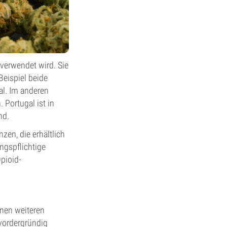
verwendet wird. Sie
eispiel beide
al. Im anderen
Portugal ist in
nd.
en, die erhältlich
ngspflichtige
Opioid-
inen weiteren
vordergründig