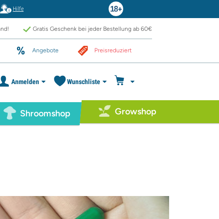
Hilfe
and!
Gratis Geschenk bei jeder Bestellung ab 60€
Angebote
Preisreduziert
Anmelden
Wunschliste
Growshop
Shroomshop