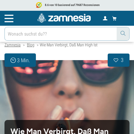
8.6 von 10 basierend auf 79687 Rezensionen
Zamnesia
Blog
Wie Man Verbirgt, Daß Man High Ist
>
>
3
3 Min.
Wie Man Verbirgt, Daß Man