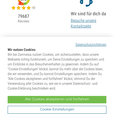
Wir sind für dich da
79687
Besuche unsere
Reviews
Kontaktseite
Datenschutzrichtlinien
Wir nutzen Cookies
Wir bei Zamnesia nutzen Cookies, um sicherzustellen, dass unsere
Webseite richtig funktioniert, um Deine Einstellungen zu speichern und
um Einblicke in das Besucherverhalten zu gewinnen. Indem Du auf
"Cookie-Einstellungen" klickst, kannst Du mehr über die Cookies lesen,
die wir verwenden, und Du kannst Einstellungen speichern. Indem Du
"Alle Cookies akzeptieren und fortfahren" klickst, stimmst Du der
Verwendung aller Cookies zu, wie sie in unserer Datenschutz- und
Cookie-Erklärung beschrieben wird.
Alle Cookies akzeptieren und fortfahren
* Samen werden als Souvenirs verkauft. In vielen Ländern ist die Keimung von Samen illegal. Informiere
Dich vor dem Kauf. Mit Deiner Bestellung gibst Du an, dass Du in dem Land, wo Du lebst, volljährig und
Dir der dort geltenden Gesetze bewusst bist. Du verzichtest außerdem auf jeglichen Haftungsanspruch
Cookie-Einstellungen
gegenüber Zamnesia, falls Du gegen diese Gesetze verstößt.