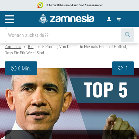
8.6 von 10 basierend auf 79687 Rezensionen
Zamnesia
Blog
5 Promis, Von Denen Du Niemals Gedacht Hättest,
>
>
Dass Sie Für Weed Sind
1
6 Min.