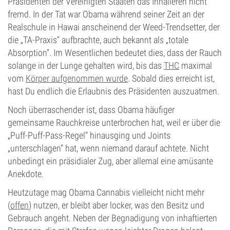
Präsidenten der Vereinigten Staaten das Inhalieren nicht
fremd. In der Tat war Obama während seiner Zeit an der
Realschule in Hawai anscheinend der Weed-Trendsetter, der
die „TA-Praxis“ aufbrachte, auch bekannt als „totale
Absorption“. Im Wesentlichen bedeutet dies, dass der Rauch
solange in der Lunge gehalten wird, bis das
THC
maximal
vom
Körper aufgenommen wurde
. Sobald dies erreicht ist,
hast Du endlich die Erlaubnis des Präsidenten auszuatmen.
Noch überraschender ist, dass Obama häufiger
gemeinsame Rauchkreise unterbrochen hat, weil er über die
„Puff-Puff-Pass-Regel“ hinausging und Joints
„unterschlagen“ hat, wenn niemand darauf achtete. Nicht
unbedingt ein präsidialer Zug, aber allemal eine amüsante
Anekdote.
Heutzutage mag Obama Cannabis vielleicht nicht mehr
(
offen
) nutzen, er bleibt aber locker, was den Besitz und
Gebrauch angeht. Neben der Begnadigung von inhaftierten