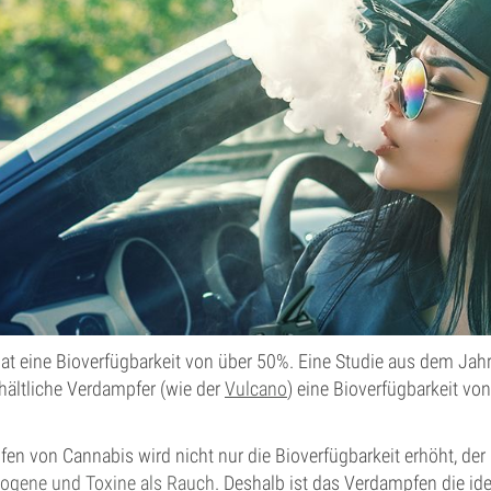
t eine Bioverfügbarkeit von über 50%. Eine Studie aus dem Jah
hältliche Verdampfer (wie der
Vulcano
) eine Bioverfügbarkeit v
en von Cannabis wird nicht nur die Bioverfügbarkeit erhöht, de
nogene und Toxine als Rauch
. Deshalb ist das Verdampfen die ide