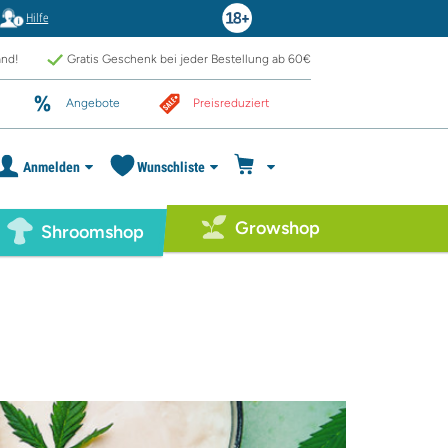
Hilfe
and!
Gratis Geschenk bei jeder Bestellung ab 60€
Angebote
Preisreduziert
Anmelden
Wunschliste
Growshop
Shroomshop