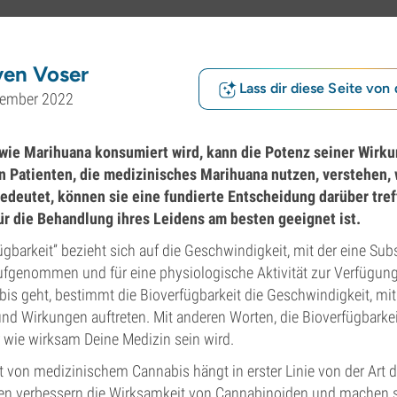
ven Voser
Lass dir diese Seite von 
vember 2022
 wie Marihuana konsumiert wird, kann die Potenz seiner Wirk
n Patienten, die medizinisches Marihuana nutzen, verstehen,
edeutet, können sie eine fundierte Entscheidung darüber tref
 die Behandlung ihres Leidens am besten geeignet ist.
fügbarkeit” bezieht sich auf die Geschwindigkeit, mit der eine Sub
fgenommen und für eine physiologische Aktivität zur Verfügung 
s geht, bestimmt die Bioverfügbarkeit die Geschwindigkeit, mi
und Wirkungen auftreten. Mit anderen Worten, die Bioverfügbark
 wie wirksam Deine Medizin sein wird.
it von medizinischem Cannabis hängt in erster Linie von der Art
n verbessern die Wirksamkeit von Cannabinoiden und machen si