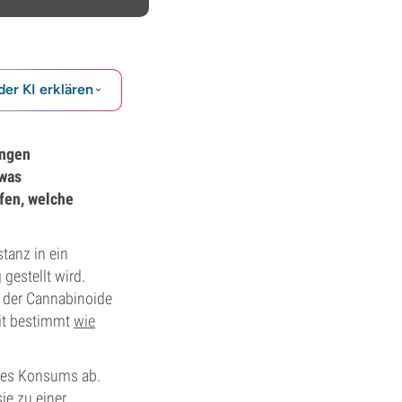
der KI erklären
ungen
 was
fen, welche
stanz in ein
gestellt wird.
t der Cannabinoide
eit bestimmt
wie
 des Konsums ab.
e zu einer