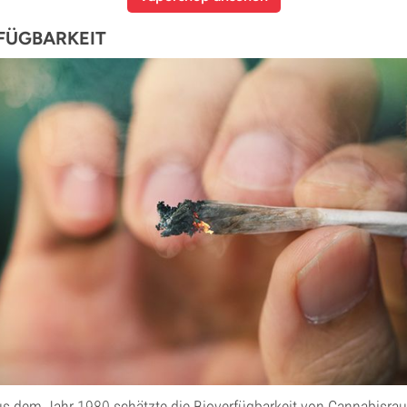
FÜGBARKEIT
aus dem Jahr
1980
schätzte die Bioverfügbarkeit von Cannabisra