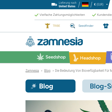
Lieferung nach
€
(EUR)
United States
Vielfache Zahlungsmöglichkeiten
Kundendien
TRIBE
Seedfinder
Seedshop
Headshop
Zamnesia
Blog
Die Bedeutung Von Bioverfügbarkeit Für 
>
>
Blog
Blog-S