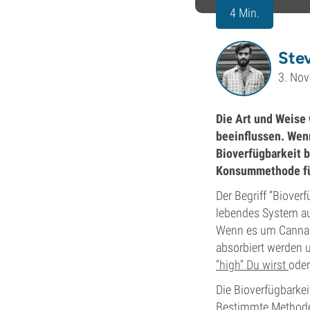
4 Min.
Ste
3. No
Die Art und Weise
beeinflussen. Wen
Bioverfügbarkeit b
Konsummethode für
Der Begriff “Biover
lebendes System au
Wenn es um Cannabi
absorbiert werden 
“high” Du wirst
oder
Die Bioverfügbarke
Bestimmte Methode