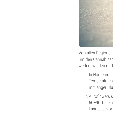
Von allen Regionen 
um den Cannabisanb
weitere werden dort
In Nordeuropa
Temperaturen 
mit langer Bl
Autoflowers
s
60–90 Tage na
kannst, bevor