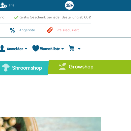
Hilfe
and!
Gratis Geschenk bei jeder Bestellung ab 60€
Angebote
Preisreduziert
Anmelden
Wunschliste
Growshop
Shroomshop