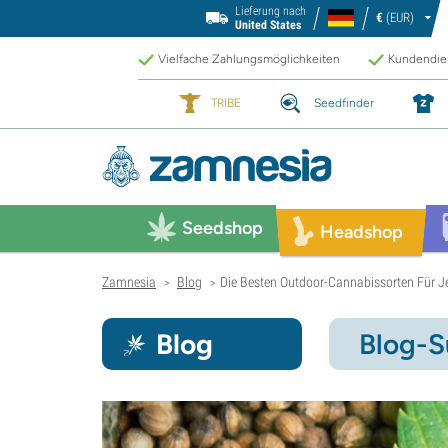
Lieferung nach
€
(EUR)
United States
Vielfache Zahlungsmöglichkeiten
Kundendien
TRIBE
Seedfinder
Seedshop
Headshop
Zamnesia
Blog
Die Besten Outdoor-Cannabissorten Für J
>
>
Blog
Blog-S