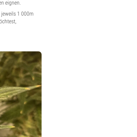
en eignen.
t jeweils 1 000m
öchtest,