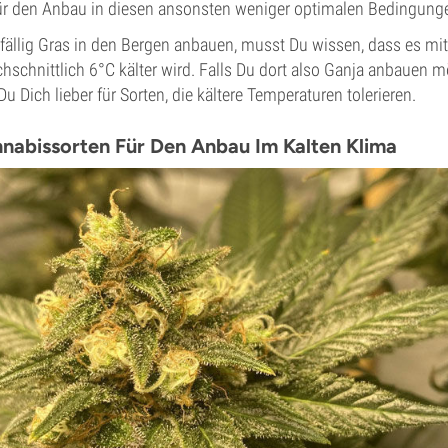
für den Anbau in diesen ansonsten weniger optimalen Bedingung
ufällig Gras in den Bergen anbauen, musst Du wissen, dass es mi
schnittlich 6°C kälter wird. Falls Du dort also Ganja anbauen m
u Dich lieber für Sorten, die kältere Temperaturen tolerieren.
nabissorten Für Den Anbau Im Kalten Klima