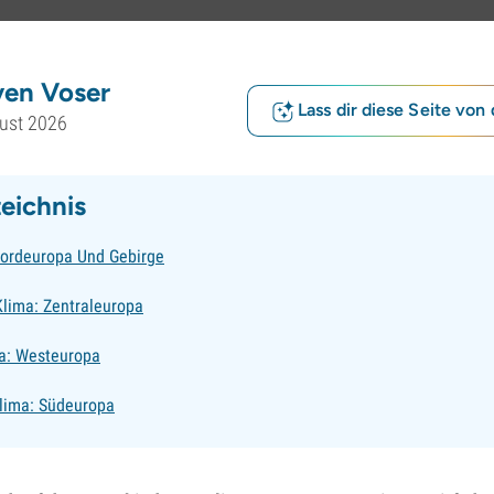
ven Voser
Lass dir diese Seite von 
ust 2026
zeichnis
Nordeuropa Und Gebirge
Klima: Zentraleuropa
a: Westeuropa
lima: Südeuropa