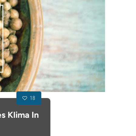
18
s Klima In