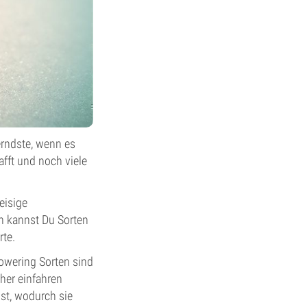
erndste, wenn es
fft und noch viele
eisige
n kannst Du Sorten
rte.
lowering Sorten sind
her einfahren
ust, wodurch sie