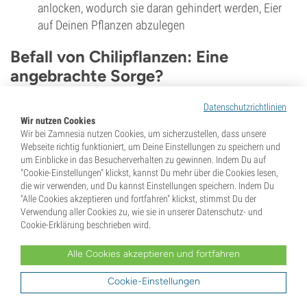
anlocken, wodurch sie daran gehindert werden, Eier
auf Deinen Pflanzen abzulegen
Befall von Chilipflanzen: Eine
angebrachte Sorge?
Viele, wenn nicht die meisten Chilipflanzen werden von der
Datenschutzrichtlinien
Wir nutzen Cookies
Aussaat bis zur Ernte wachsen, ohne dass Probleme
Wir bei Zamnesia nutzen Cookies, um sicherzustellen, dass unsere
auftreten. Und viele andere werden ihre Probleme alleine
Webseite richtig funktioniert, um Deine Einstellungen zu speichern und
lösen, denn schließlich haben die Pflanzen über Hunderte
um Einblicke in das Besucherverhalten zu gewinnen. Indem Du auf
"Cookie-Einstellungen" klickst, kannst Du mehr über die Cookies lesen,
von Millionen Jahren Abwehrmechanismen entwickelt; aus
die wir verwenden, und Du kannst Einstellungen speichern. Indem Du
diesem Grund sind Chilibeeren ja so scharf!
"Alle Cookies akzeptieren und fortfahren" klickst, stimmst Du der
Verwendung aller Cookies zu, wie sie in unserer Datenschutz- und
Gelegentlich treten jedoch insbesondere bei zu eng
Cookie-Erklärung beschrieben wird.
beieinander stehenden, unter feuchten Bedingungen
wachsenden Pflanzen Infektionen und Schädlingsbefall auf.
Alle Cookies akzeptieren und fortfahren
Meistens können diese Probleme mit ein wenig Wissen,
Cookie-Einstellungen
Liebe und Zuwendung überwunden werden, so dass Deinen
geliebten Pflanzen nur wenig Schaden droht. Die