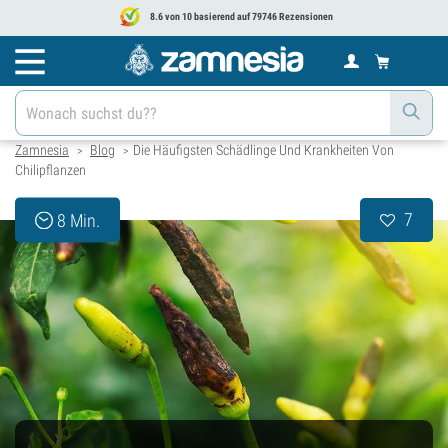
8.6 von 10 basierend auf 79746 Rezensionen
Zamnesia
Blog
Die Häufigsten Schädlinge Und Krankheiten Von
>
>
Chilipflanzen
7
8 Min.