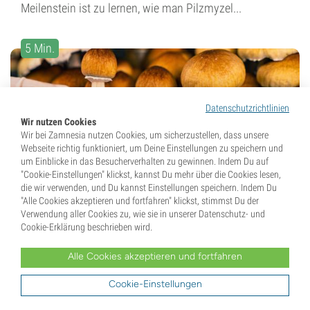
Meilenstein ist zu lernen, wie man Pilzmyzel...
5 Min.
Datenschutzrichtlinien
Wir nutzen Cookies
Wir bei Zamnesia nutzen Cookies, um sicherzustellen, dass unsere
Webseite richtig funktioniert, um Deine Einstellungen zu speichern und
26. April 2022
um Einblicke in das Besucherverhalten zu gewinnen. Indem Du auf
"Cookie-Einstellungen" klickst, kannst Du mehr über die Cookies lesen,
die wir verwenden, und Du kannst Einstellungen speichern. Indem Du
Anleitung Für Die Ernte Von
"Alle Cookies akzeptieren und fortfahren" klickst, stimmst Du der
Magic Mushrooms
Verwendung aller Cookies zu, wie sie in unserer Datenschutz- und
Cookie-Erklärung beschrieben wird.
Du hast es fast geschafft – es ist nun an der Zeit, Deine
Alle Cookies akzeptieren und fortfahren
Magic Mushrooms zu ernten. Dieses Stadium zu
meistern, ist ziemlich einfach, aber wichtig, wenn Du die
Cookie-Einstellungen
Früchte Deiner harten Arbeit ernten...