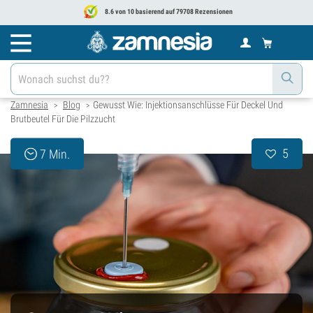
8.6 von 10 basierend auf 79708 Rezensionen
Zamnesia
Blog
Gewusst Wie: Injektionsanschlüsse Für Deckel Und
>
>
Brutbeutel Für Die Pilzzucht
5
7 Min.