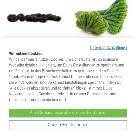
Datenschutzrichtlinien
Peruanischen
Wir nutzen Cookies
San Pedro Crested
Wir bei Zamnesia nutzen Cookies, um sicherzustellen, dass unsere
Stangenkaktus (Echinopsis
(Echinopsis pachanoi
Webseite richtig funktioniert, um Deine Einstellungen zu speichern und
peruviana) 20 Samen
cristata)
um Einblicke in das Besucherverhalten zu gewinnen. Indem Du auf
"Cookie-Einstellungen" klickst, kannst Du mehr über die Cookies lesen,
5,
95
€
19,
99
€
die wir verwenden, und Du kannst Einstellungen speichern. Indem Du
"Alle Cookies akzeptieren und fortfahren" klickst, stimmst Du der
Verwendung aller Cookies zu, wie sie in unserer Datenschutz- und
+8 zusätzliche Gift Points
Cookie-Erklärung beschrieben wird.
Alle Cookies akzeptieren und fortfahren
You might also like
Cookie-Einstellungen