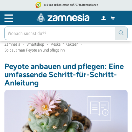
8.6 von 10 basierend auf 79746 Rezensionen
Zamnesia
Smartshop
Meskalin Kakteen
>
>
>
So baut man Peyote an und pflegt ihn
Peyote anbauen und pflegen: Eine
umfassende Schritt-für-Schritt-
Anleitung