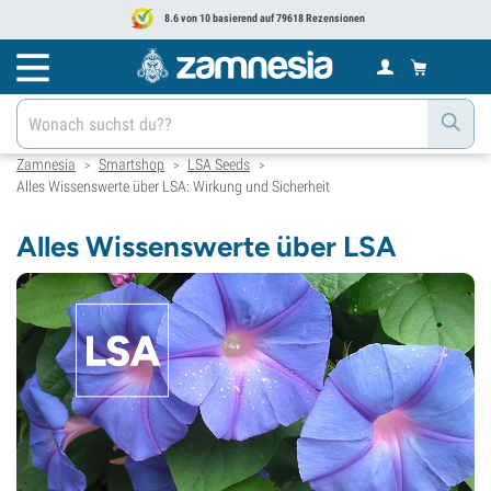
8.6 von 10 basierend auf 79618 Rezensionen
Zamnesia
Smartshop
LSA Seeds
>
>
>
Alles Wissenswerte über LSA: Wirkung und Sicherheit
Alles Wissenswerte über LSA