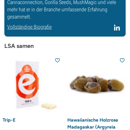
Cannaconnection, Gorilla Seeds, MushMagic und viele
mehr hat er in der Branche umfassende Erfahrung
gesammelt.
Vollständige Biografie
LSA samen
Trip-E
Hawaiianische Holzrose
Madagaskar (Argyreia