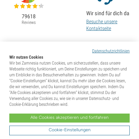
Wir sind für dich da
79618
Besuche unsere
Reviews
Kontaktseite
Datenschutzrichtlinien
Wir nutzen Cookies
Wir bei Zamnesia nutzen Cookies, um sicherzustellen, dass unsere
Webseite richtig funktioniert, um Deine Einstellungen zu speichern und
um Einblicke in das Besucherverhalten zu gewinnen. Indem Du auf
"Cookie-Einstellungen" klickst, kannst Du mehr über die Cookies lesen,
die wir verwenden, und Du kannst Einstellungen speichern. Indem Du
"Alle Cookies akzeptieren und fortfahren" klickst, stimmst Du der
Verwendung aller Cookies zu, wie sie in unserer Datenschutz- und
Cookie-Erklärung beschrieben wird.
Alle Cookies akzeptieren und fortfahren
* Samen werden als Souvenirs verkauft. In vielen Ländern ist die Keimung von Samen illegal. Informiere
Dich vor dem Kauf. Mit Deiner Bestellung gibst Du an, dass Du in dem Land, wo Du lebst, volljährig und
Dir der dort geltenden Gesetze bewusst bist. Du verzichtest außerdem auf jeglichen Haftungsanspruch
Cookie-Einstellungen
gegenüber Zamnesia, falls Du gegen diese Gesetze verstößt.