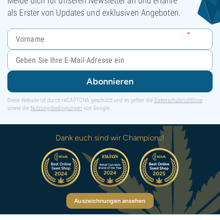
Melde dich für unseren Newsletter an und erfahre
als Erster von Updates und exklusiven Angeboten.
Abonnieren
Diese Website ist durch reCAPTCHA geschützt und es gelten die
Datenschutzrichtlinie
sowie die
Nutzungsbedingungen
von Google.
Dank euch sind wir Champions!
Auszeichnungen ansehen