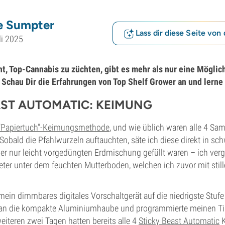
e Sumpter
Lass dir diese Seite von 
li 2025
, Top-Cannabis zu züchten, gibt es mehr als nur eine Möglich
 Schau Dir die Erfahrungen von Top Shelf Grower an und lerne
AST AUTOMATIC: KEIMUNG
"Papiertuch"-Keimungsmethode
, und wie üblich waren alle 4 Sa
obald die Pfahlwurzeln auftauchten, säte ich diese direkt in sc
iner nur leicht vorgedüngten Erdmischung gefüllt waren – ich ve
eter unter dem feuchten Mutterboden, welchen ich zuvor mit sti
mein dimmbares digitales Vorschaltgerät auf die niedrigste Stuf
n die kompakte Aluminiumhaube und programmierte meinen Tim
eiteren zwei Tagen hatten bereits alle 4
Sticky Beast Automatic
K