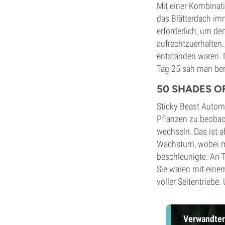
Mit einer Kombina
das Blätterdach im
erforderlich, um d
aufrechtzuerhalten
entstanden waren. D
Tag 25 sah man ber
50 SHADES OF
Sticky Beast Autom
Pflanzen zu beobac
wechseln. Das ist a
Wachstum, wobei mei
beschleunigte. An 
Sie waren mit eine
voller Seitentriebe.
Verwandter