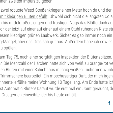
einen zweiten Impuls zu geben.
zwei robuste Weed-Straßenkrieger einen Meter hoch da und der
mit klebrigen Blüten gefüllt
. Obwohl sich nicht die längsten Cola
n bis mittelgroßen, engen und frostigen Nugs das Blätterdach au
or, der jetzt auf einer auf einer auf einem Stuhl ruhenden Kiste st
iesem klebrigen grünen Laubwerk. Sicher, es gab immer noch ein 
Mangel, aber das Gras sah gut aus. Außerdem habe ich sowieso
zu spülen.
am Tag 75, nach einer sorgfältigen Inspektion der Blütenspitzen,
war. Die Mehrzahl der Härchen hatte sich von weiß zu orange/rot ve
nen Blüten mit einer Schicht aus milchig weißen Trichomen wurd
Trimmschere bearbeitet. Ein moschusartiger Duft, der mich irgen
erinnerte, erfüllte meine Wohnung 10 Tage lang. Am Ende hatte i
ast Automatic Blüten! Darauf wurde erst mal ein Joint geraucht,
Grasgeruch einweihte, der bis heute anhält.