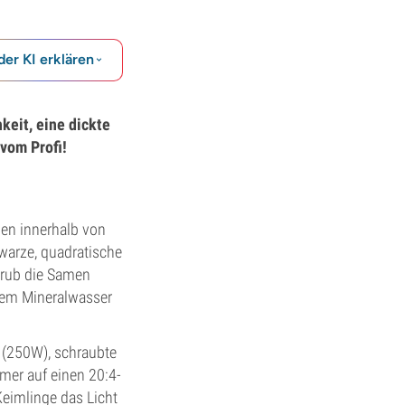
der KI erklären
keit, eine dickte
 vom Profi!
men innerhalb von
hwarze, quadratische
rgrub die Samen
llem Mineralwasser
e (250W), schraubte
er auf einen 20:4-
eimlinge das Licht