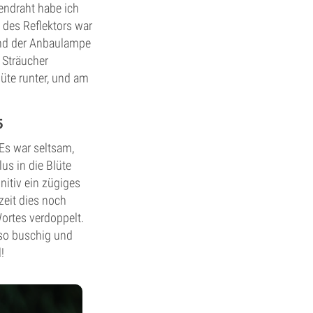
ndraht habe ich
 des Reflektors war
und der Anbaulampe
 Sträucher
lüte runter, und am
5
Es war seltsam,
us in die Blüte
nitiv ein zügiges
zeit dies noch
ortes verdoppelt.
 so buschig und
!