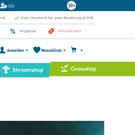
Hilfe
and!
Gratis Geschenk bei jeder Bestellung ab 60€
Angebote
Preisreduziert
Anmelden
Wunschliste
Growshop
Shroomshop