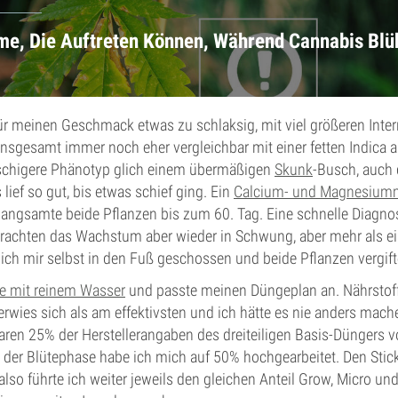
me, Die Auftreten Können, Während Cannabis Blü
ür meinen Geschmack etwas zu schlaksig, mit viel größeren Inte
 insgesamt immer noch eher vergleichbar mit einer fetten Indica a
schigere Phänotyp glich einem übermäßigen
Skunk
-Busch, auch 
lief so gut, bis etwas schief ging. Ein
Calcium- und Magnesium
rlangsamte beide Pflanzen bis zum 60. Tag. Eine schnelle Diagno
brachten das Wachstum aber wieder in Schwung, aber mehr als e
s ich mir selbst in den Fuß geschossen und beide Pflanzen vergift
te mit reinem Wasser
und passte meinen Düngeplan an. Nährstof
rwies sich als am effektivsten und ich hätte es nie anders mache
aren 25% der Herstellerangaben des dreiteiligen Basis-Düngers
in der Blütephase habe ich mich auf 50% hochgearbeitet. Den Stic
, also führte ich weiter jeweils den gleichen Anteil Grow, Micro u