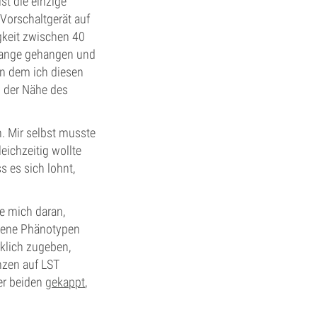
 ist die einzige
 Vorschaltgerät auf
igkeit zwischen 40
 Stange gehangen und
an dem ich diesen
in der Nähe des
. Mir selbst musste
ichzeitig wollte
 es sich lohnt,
e mich daran,
edene Phänotypen
rklich zugeben,
anzen auf LST
der beiden
gekappt
,