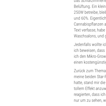
Das Schlafzimmerfe
Belüftung. Ein klein
250W betreibe, blei
und 60%. Eigentlich
Cannabispflanzen an
Text verfasse, habe 
Waschsalons, und gl
Jedenfalls wollte 
ich beweisen, dass
ich den Mikro-Grow
einen kostengünsti
Zurück zum Thema!.
meine beiden Star-
hatte, stand mir di
tollem Effekt anzuw
reagierten, dass ic
nur um zu sehen, wi