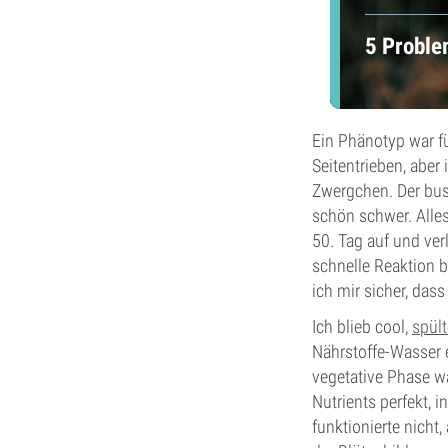
5 Proble
Ein Phänotyp war f
Seitentrieben, aber
Zwergchen. Der bu
schön schwer. Alles 
50. Tag auf und ve
schnelle Reaktion 
ich mir sicher, das
Ich blieb cool,
spül
Nährstoffe-Wasser e
vegetative Phase w
Nutrients perfekt, 
funktionierte nicht