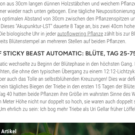
tion aus 30cm langen dünnen Holzstäbchen und weichem Pflanze
mer wieder nach unten gebogen. Eine tägliche Neupositionierung
en optimalen Abstand von 30cm zwischen den Pflanzenspitzen 
. Dieses "Akupunktur-LST" dauerte 8 Tage an, bis zwei 40cm hohe
ie biologische Uhr in jeder
autoflowering Pflanze
zählt bis zur B
eits Blütenstempel an mehreren Stellen auf beiden Pflanzen.
 STICKY BEAST AUTOMATIC: BLÜTE, TAG 25-7
atic wechselte zu Beginn der Blütephase in den höchsten Gang. 
hten, die ohne den typischen Übergang zu einem 12:12-Lichtzykl
ber auch das Tolle an selbstblühenden Kreuzungen! Dies war defi
n tägliches Biegen der Triebe in den ersten 15 Tagen der Blüte
Tag 40 hatten beide Pflanzen ihre Größe im wahrsten Sinne des W
m Meter Höhe nicht nur doppelt so hoch, sie waren auch doppelt
 Um ehrlich zu sein: Ich bog mehr Triebe als Uri Gellar früher Löffel
 Artikel