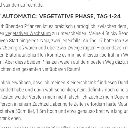
nd standen aufrecht da.
 AUTOMATIC: VEGETATIVE PHASE, TAG 1-24
tblühenden Pflanzen ist es praktisch unmöglich, zwischen dem
hen
vegetativen Wachstum
zu unterscheiden. Meine 4 Sticky Bea
en Start hingelegt. Naja, zwei jedenfalls. An Tag 17 hatte ich zw
ts 25cm groß waren und über zwei Zwerge ragten – einer davon m
gen Blattmutationen! Ich konnte es mir nicht leisten, so früh im 
en. Aber diese beiden Pflanzen waren auf dem besten Weg dazu, 
uchten den gesamten verfügbaren Raum!
inlich erwähnen, dass ich meinen Kleiderschrank für diesen Dur
elt habe und darin wahrscheinlich, nein, definitiv noch eine 
testen werde! Versteh mich nicht falsch, ich züchte mein Dope 
Person in einem Zuchtzelt, aber harte Zeiten erfordern harte M
ist etwa 50cm tief, 1,5m hoch und etwa genauso breit wie lang u
hrank eben.