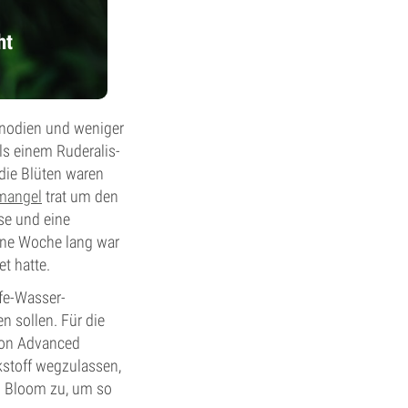
ht
rnodien und weniger
ls einem Ruderalis-
die Blüten waren
mangel
trat um den
se und eine
ine Woche lang war
et hatte.
fe-Wasser-
n sollen. Für die
 von Advanced
kstoff wegzulassen,
nd Bloom zu, um so