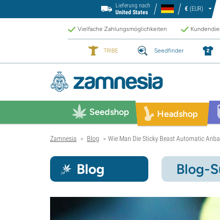
Lieferung nach
€
(EUR)
United States
Vielfache Zahlungsmöglichkeiten
Kundendien
TRIBE
Seedfinder
Seedshop
Headshop
Zamnesia
Blog
Wie Man Die Sticky Beast Automatic Anba
>
>
Blog
Blog-S