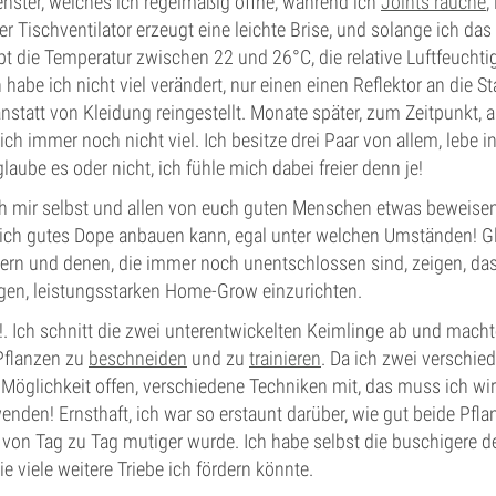
nster, welches ich regelmäßig öffne, während ich
Joints rauche
,
er Tischventilator erzeugt eine leichte Brise, und solange ich das
bt die Temperatur zwischen 22 und 26°C, die relative Luftfeucht
 habe ich nicht viel verändert, nur einen einen Reflektor an die
statt von Kleidung reingestellt. Monate später, zum Zeitpunkt, 
ich immer noch nicht viel. Ich besitze drei Paar von allem, lebe 
aube es oder nicht, ich fühle mich dabei freier denn je!
ich mir selbst und allen von euch guten Menschen etwas beweisen
 ich gutes Dope anbauen kann, egal unter welchen Umständen! Gle
ern und denen, die immer noch unentschlossen sind, zeigen, dass
gen, leistungsstarken Home-Grow einzurichten.
 Ich schnitt die zwei unterentwickelten Keimlinge ab und macht
Pflanzen zu
beschneiden
und zu
trainieren
. Da ich zwei verschi
e Möglichkeit offen, verschiedene Techniken mit, das muss ich wi
enden! Ernsthaft, ich war so erstaunt darüber, wie gut beide Pfl
h von Tag zu Tag mutiger wurde. Ich habe selbst die buschigere 
e viele weitere Triebe ich fördern könnte.