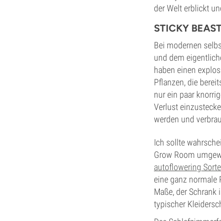
der Welt erblickt u
STICKY BEAST
Bei modernen selbs
und dem eigentlic
haben einen explosiv
Pflanzen, die berei
nur ein paar knorri
Verlust einzusteck
werden und verbra
Ich sollte wahrsche
Grow Room umgewand
autoflowering Sorte
eine ganz normale 
Maße, der Schrank 
typischer Kleidersc