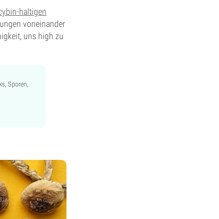
ocybin-haltigen
ttungen voneinander
higkeit, uns high zu
ks, Sporen,