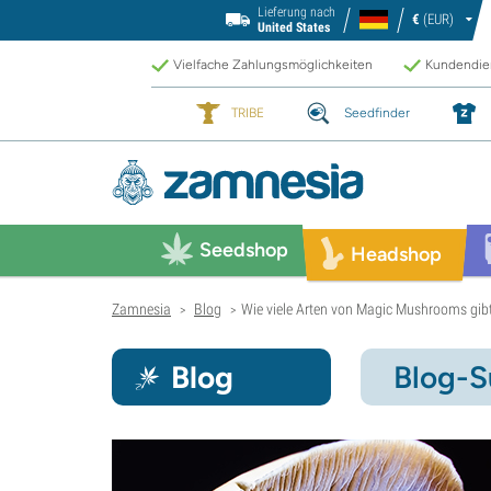
Lieferung nach
€
(EUR)
United States
Vielfache Zahlungsmöglichkeiten
Kundendien
TRIBE
Seedfinder
Seedshop
Headshop
Zamnesia
Blog
Wie viele Arten von Magic Mushrooms gib
>
>
Blog
Blog-S