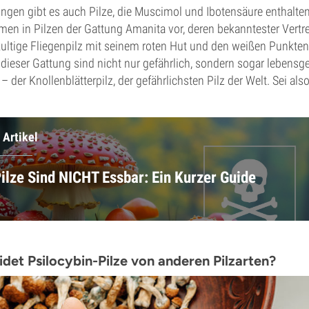
ngen gibt es auch Pilze, die Muscimol und Ibotensäure enthalten
n in Pilzen der Gattung Amanita vor, deren bekanntester Vertr
kultige Fliegenpilz mit seinem roten Hut und den weißen Punkten,
n dieser Gattung sind nicht nur gefährlich, sondern sogar lebensge
 der Knollenblätterpilz, der gefährlichsten Pilz der Welt. Sei als
 Artikel
ilze Sind NICHT Essbar: Ein Kurzer Guide
det Psilocybin-Pilze von anderen Pilzarten?