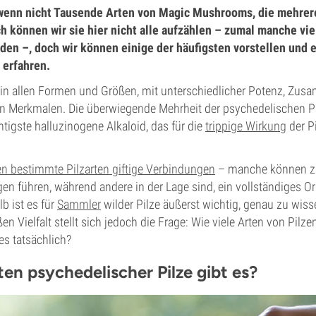
 wenn nicht Tausende Arten von Magic Mushrooms, die mehre
h können wir sie hier nicht alle aufzählen – zumal manche vie
den –, doch wir können einige der häufigsten vorstellen und 
 erfahren.
 in allen Formen und Größen, mit unterschiedlicher Potenz, Z
gen Merkmalen. Die überwiegende Mehrheit der psychedelischen Pi
htigste halluzinogene Alkaloid, das für die
trippige Wirkung
der Pi
en bestimmte Pilzarten giftige Verbindungen
– manche können z
 führen, während andere in der Lage sind, ein vollständiges O
b ist es für
Sammler
wilder Pilze äußerst wichtig, genau zu wiss
en Vielfalt stellt sich jedoch die Frage: Wie viele Arten von Pilz
es tatsächlich?
ten psychedelischer Pilze gibt es?