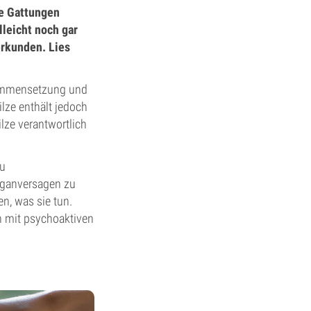
re Gattungen
lleicht noch gar
erkunden. Lies
usammensetzung und
lze enthält jedoch
lze verantwortlich
u
rganversagen zu
en, was sie tun.
en mit psychoaktiven