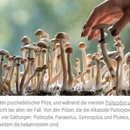
rten psychedelischer Pilze, und während die meisten
Psilocybin 
nicht bei allen der Fall. Von den Pilzen, die die Alkaloide Psilocyb
s vier Gattungen: Psilocybe, Panaeolus, Gymnopilus und Pluteus,
weitem die bekanntesten sind.