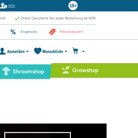
Hilfe
and!
Gratis Geschenk bei jeder Bestellung ab 60€
Angebote
Preisreduziert
Anmelden
Wunschliste
Growshop
Shroomshop