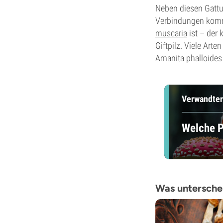
Neben diesen Gattu
Verbindungen komme
muscaria
ist – der 
Giftpilz. Viele Arte
Amanita phalloides –
Verwandter
Welche P
Was unterschei