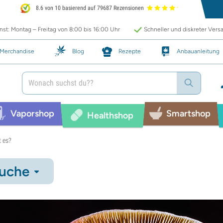
8.6 von 10 basierend auf 79687 Rezensionen
st: Montag – Freitag von 8:00 bis 16:00 Uhr
Schneller und diskreter Vers
Merchandise
Blog
Rezepte
Anbauanleitung
Vaporshop
Smartshop
Healthshop
t es?
uche