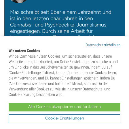
Max schreibt seit über einem Jahrzehnt und
ist in den letzten paar Jahren in den
Cannabis- und Psychedelika-Journalismus
eingestiegen. Durch seine Arbeit für
Unternehmen wie Zamnesia, Royal Queen
Seeds, Cannaconnection, Gorilla Seeds,
Datenschutzrichtlinien
MushMagic und viele mehr hat er in der
Wir nutzen Cookies
Branche umfassende Erfahrung gesammelt.
Wir bei Zamnesia nutzen Cookies, um sicherzustellen, dass unsere
Webseite richtig funktioniert, um Deine Einstellungen zu speichern und
Vollständige Biografie
um Einblicke in das Besucherverhalten zu gewinnen. Indem Du auf
"Cookie-Einstellungen" klickst, kannst Du mehr über die Cookies lesen,
die wir verwenden, und Du kannst Einstellungen speichern. Indem Du
"Alle Cookies akzeptieren und fortfahren" klickst, stimmst Du der
Verwendung aller Cookies zu, wie sie in unserer Datenschutz- und
Cookie-Erklärung beschrieben wird.
Forschung
Shroomshop
Alle Cookies akzeptieren und fortfahren
Cookie-Einstellungen
Ähnliche Beiträge