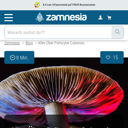
8.6 von 10 basierend auf 79659 Rezensionen
Zamnesia
Blog
Alles Über Psilocybe Cubensis
>
>
15
8 Min.