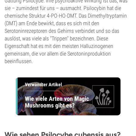
Gattung Psilocybe. Ihre psychoaktive Wirkung ist das, was
sie – zumindest für uns – ausmacht. Psilocybin hat die
chemische Struktur 4-PO-HO-DMT. Das Dimethyltryptamin
(DMT) am Ende bewirkt, dass es sich mit den
Serotoninrezeptoren des Gehirns verbindet und so das
auslöst, was viele als "Trippen" bezeichnen. Diese
Eigenschaft hat es mit den meisten Halluzinogenen
gemeinsam, die vor allem die Serotoninproduktion
beeinflussen.
Verwandter Artikel
Wie viele Arten von Magic
Mushrooms gibt es?
Wie sehen Psilocybe cubensis aus?