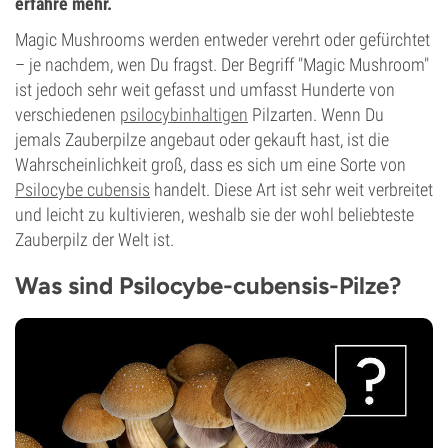
erfahre mehr.
Magic Mushrooms werden entweder verehrt oder gefürchtet
– je nachdem, wen Du fragst. Der Begriff "Magic Mushroom"
ist jedoch sehr weit gefasst und umfasst Hunderte von
verschiedenen
psilocybinhaltigen
Pilzarten. Wenn Du
jemals Zauberpilze angebaut oder gekauft hast, ist die
Wahrscheinlichkeit groß, dass es sich um eine Sorte von
Psilocybe cubensis
handelt. Diese Art ist sehr weit verbreitet
und leicht zu kultivieren, weshalb sie der wohl beliebteste
Zauberpilz der Welt ist.
Was sind Psilocybe-cubensis-Pilze?