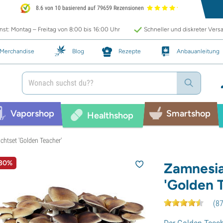
8.6 von 10 basierend auf 79659 Rezensionen
st: Montag – Freitag von 8:00 bis 16:00 Uhr
Schneller und diskreter Vers
Merchandise
Blog
Rezepte
Anbauanleitung
Vaporshop
Smartshop
Healthshop
chtset 'Golden Teacher'
 30%
Zamnesia
'Golden 
(
8