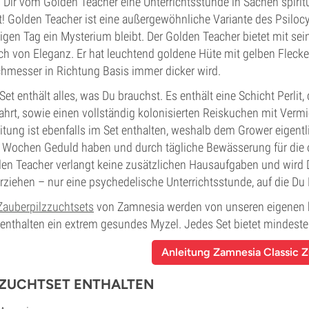
 Dir vom Golden Teacher eine Unterrichtsstunde in Sachen spirit
t! Golden Teacher ist eine außergewöhnliche Variante des Psilo
igen Tag ein Mysterium bleibt. Der Golden Teacher bietet mit se
h von Eleganz. Er hat leuchtend goldene Hüte mit gelben Flecke
hmesser in Richtung Basis immer dicker wird.
Set enthält alles, was Du brauchst. Es enthält eine Schicht Perlit,
hrt, sowie einen vollständig kolonisierten Reiskuchen mit Vermicu
itung ist ebenfalls im Set enthalten, weshalb dem Grower eigent
 Wochen Geduld haben und durch tägliche Bewässerung für die o
en Teacher verlangt keine zusätzlichen Hausaufgaben und wird 
rziehen – nur eine psychedelische Unterrichtsstunde, auf die Du 
Zauberpilzzuchtsets
von Zamnesia werden von unseren eigenen h
enthalten ein extrem gesundes Myzel. Jedes Set bietet mindest
Anleitung Zamnesia Classic Z
 ZUCHTSET ENTHALTEN