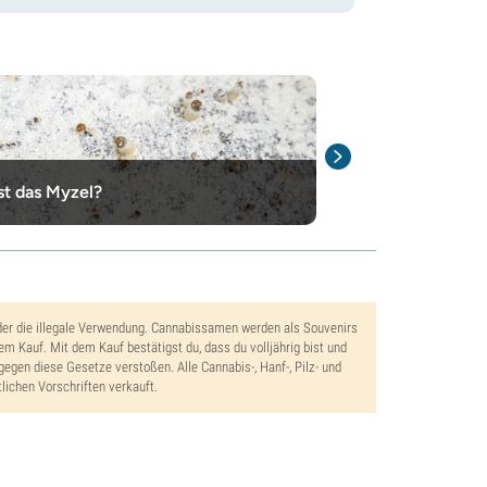
st das Myzel?
Zauberpilze si
der die illegale Verwendung. Cannabissamen werden als Souvenirs
dem Kauf. Mit dem Kauf bestätigst du, dass du volljährig bist und
gegen diese Gesetze verstoßen. Alle Cannabis-, Hanf-, Pilz- und
lichen Vorschriften verkauft.