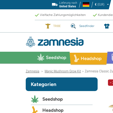
Lieferung nach
€
(EUR)
United States
Vielfache Zahlungsmöglichkeiten
Kundendien
TRIBE
Seedfinder
Seedshop
Headshop
Zamnesia
Magic Mushroom Grow Kit
Zamnesia Classic Zu
>
>
-
Kategorien
Seedshop
Headshop