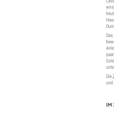
Lass
wirs
heut
Hauc
Durc
Das 
bewa
Anle
paar
Gold
unte
Die
und 
IM