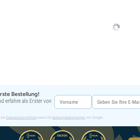
rste Bestellung!
d erfahre als Erster von
 die
Datenschutzrichtlinie
sowie die
Nutzungsbedingungen
von Google.