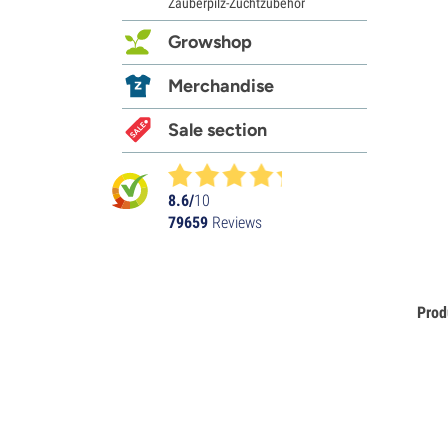
Zauberpilz-Zuchtzubehör
Growshop
Merchandise
Sale section
8.6/
10
79659
Reviews
Prod