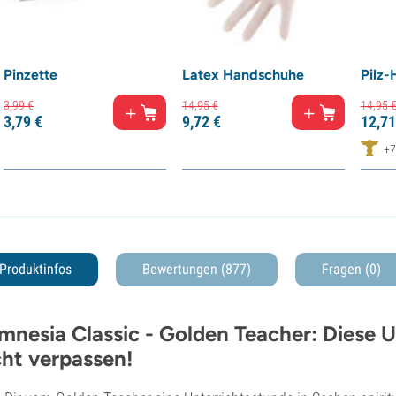
Pinzette
Latex Handschuhe
Pilz-
3,
99
€
14,
95
€
14,
95
3,
79
€
9,
72
€
12,
71
+7
Produktinfos
Bewertungen (877)
Fragen
(0)
mnesia Classic - Golden Teacher: Diese U
cht verpassen!