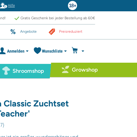
Hilfe
and!
Gratis Geschenk bei jeder Bestellung ab 60€
Angebote
Preisreduziert
Anmelden
Wunschliste
Growshop
Shroomshop
 Classic Zuchtset
Teacher'
77
)