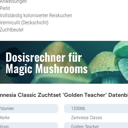
Anweisungen
Perlit
Vollständig kolonisierter Reiskuchen
Vermiculit (Deckschicht)
Zuchtbeutel
Dosisrechner für
Magic Mushrooms
nesia Classic Zuchtset 'Golden Teacher' Datenb
Volumen
1200ML
Marke
Zamnesia Classic
Strain
Golden Teacher