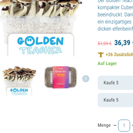
Der Golden Teach
kompakter Cubens
beeindruckt. Dank
ein einzigartige
dicken elfenbeinf
36,
39
51,
99
€
+
26
Zusätzlich
Auf Lager
Kaufe 3
Kaufe 5
-
Menge