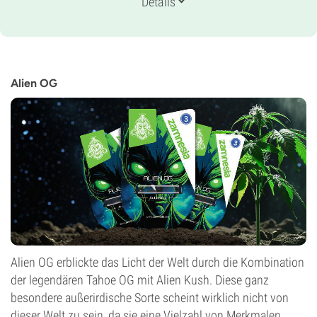
Details
70% Indica /
30% Sativa
Blütezeit
9-10 wochen
THC
24%
Alien OG
CBD
0-1%
Blütentyp
Photoperiodisch
Alien OG erblickte das Licht der Welt durch die Kombination
der legendären Tahoe OG mit Alien Kush. Diese ganz
besondere außerirdische Sorte scheint wirklich nicht von
dieser Welt zu sein, da sie eine Vielzahl von Merkmalen