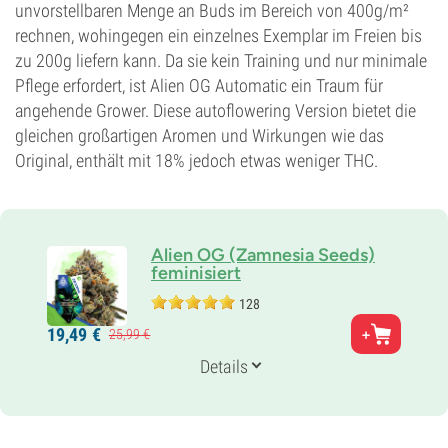
unvorstellbaren Menge an Buds im Bereich von 400g/m²
rechnen, wohingegen ein einzelnes Exemplar im Freien bis
zu 200g liefern kann. Da sie kein Training und nur minimale
Pflege erfordert, ist Alien OG Automatic ein Traum für
angehende Grower. Diese autoflowering Version bietet die
gleichen großartigen Aromen und Wirkungen wie das
Original, enthält mit 18% jedoch etwas weniger THC.
Alien OG (Zamnesia Seeds)
feminisiert
128
Eltern
19,
49
€
25,
99
€
Tahoe OG x Alien Kush
Genetik
Details
60% Indica /
40% Sativa
Blütezeit
8-9 wochen
THC