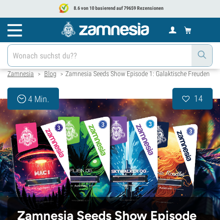
8.6 von 10 basierend auf 79659 Rezensionen
Zamnesia
Blog
Zamnesia Seeds Show Episode 1: Galaktische Freuden
>
>
14
4 Min.
Zamnesia Seeds Show Episode