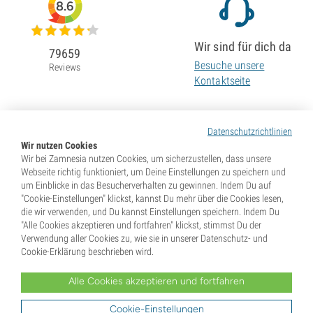
8.6
Wir sind für dich da
79659
Besuche unsere
Reviews
Kontaktseite
Datenschutzrichtlinien
Wir nutzen Cookies
Wir bei Zamnesia nutzen Cookies, um sicherzustellen, dass unsere
Webseite richtig funktioniert, um Deine Einstellungen zu speichern und
um Einblicke in das Besucherverhalten zu gewinnen. Indem Du auf
"Cookie-Einstellungen" klickst, kannst Du mehr über die Cookies lesen,
die wir verwenden, und Du kannst Einstellungen speichern. Indem Du
"Alle Cookies akzeptieren und fortfahren" klickst, stimmst Du der
Verwendung aller Cookies zu, wie sie in unserer Datenschutz- und
Cookie-Erklärung beschrieben wird.
Alle Cookies akzeptieren und fortfahren
* Samen werden als Souvenirs verkauft. In vielen Ländern ist die Keimung von Samen illegal. Informiere
Dich vor dem Kauf. Mit Deiner Bestellung gibst Du an, dass Du in dem Land, wo Du lebst, volljährig und
Dir der dort geltenden Gesetze bewusst bist. Du verzichtest außerdem auf jeglichen Haftungsanspruch
Cookie-Einstellungen