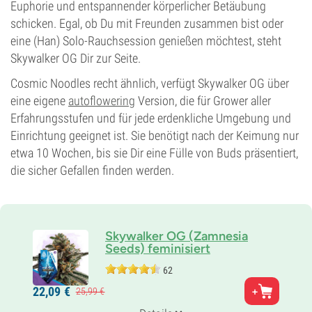
Euphorie und entspannender körperlicher Betäubung
schicken. Egal, ob Du mit Freunden zusammen bist oder
eine (Han) Solo-Rauchsession genießen möchtest, steht
Skywalker OG Dir zur Seite.
Cosmic Noodles recht ähnlich, verfügt Skywalker OG über
eine eigene
autoflowering
Version, die für Grower aller
Erfahrungsstufen und für jede erdenkliche Umgebung und
Einrichtung geeignet ist. Sie benötigt nach der Keimung nur
etwa 10 Wochen, bis sie Dir eine Fülle von Buds präsentiert,
die sicher Gefallen finden werden.
Skywalker OG (Zamnesia
Seeds) feminisiert
62
Eltern
22,
09
€
25,
99
€
Skywalker x OG Kush
Genetik