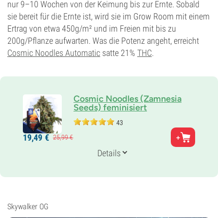
nur 9–10 Wochen von der Keimung bis zur Ernte. Sobald
sie bereit für die Ernte ist, wird sie im Grow Room mit einem
Ertrag von etwa 450g/m² und im Freien mit bis zu
200g/Pflanze aufwarten. Was die Potenz angeht, erreicht
Cosmic Noodles Automatic
satte 21%
THC
.
Cosmic Noodles (Zamnesia
Seeds) feminisiert
43
Eltern
19,
49
€
25,
99
€
Alien OG x Roller Coaster Haze
Genetik
Details
60% Indica /
40% Sativa
Blütezeit
8-9 wochen
THC
25%
Skywalker OG
CBD
0-1%