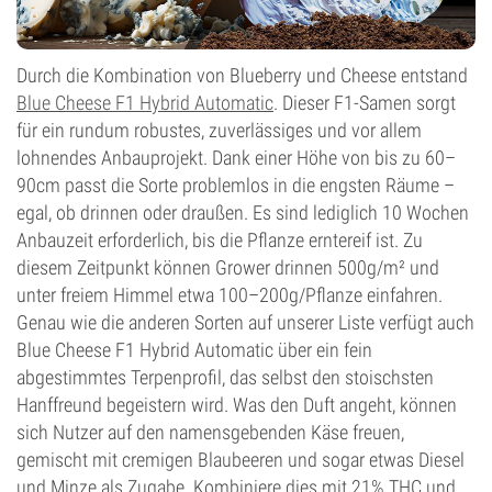
Durch die Kombination von Blueberry und Cheese entstand
Blue Cheese F1 Hybrid Automatic
. Dieser F1-Samen sorgt
für ein rundum robustes, zuverlässiges und vor allem
lohnendes Anbauprojekt. Dank einer Höhe von bis zu 60–
90cm passt die Sorte problemlos in die engsten Räume –
egal, ob drinnen oder draußen. Es sind lediglich 10 Wochen
Anbauzeit erforderlich, bis die Pflanze erntereif ist. Zu
diesem Zeitpunkt können Grower drinnen 500g/m² und
unter freiem Himmel etwa 100–200g/Pflanze einfahren.
Genau wie die anderen Sorten auf unserer Liste verfügt auch
Blue Cheese F1 Hybrid Automatic über ein fein
abgestimmtes Terpenprofil, das selbst den stoischsten
Hanffreund begeistern wird. Was den Duft angeht, können
sich Nutzer auf den namensgebenden Käse freuen,
gemischt mit cremigen Blaubeeren und sogar etwas Diesel
und Minze als Zugabe. Kombiniere dies mit 21% THC und