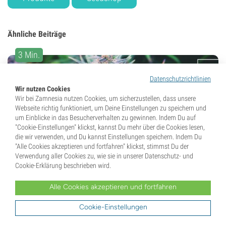
Ähnliche Beiträge
3 Min.
Datenschutzrichtlinien
Wir nutzen Cookies
Wir bei Zamnesia nutzen Cookies, um sicherzustellen, dass unsere
Webseite richtig funktioniert, um Deine Einstellungen zu speichern und
um Einblicke in das Besucherverhalten zu gewinnen. Indem Du auf
"Cookie-Einstellungen" klickst, kannst Du mehr über die Cookies lesen,
die wir verwenden, und Du kannst Einstellungen speichern. Indem Du
5. April 2021
"Alle Cookies akzeptieren und fortfahren" klickst, stimmst Du der
Verwendung aller Cookies zu, wie sie in unserer Datenschutz- und
Cannabissorte Do-si-dos
Cookie-Erklärung beschrieben wird.
Automatic: Rezension Und
Alle Cookies akzeptieren und fortfahren
Informationen
Cookie-Einstellungen
Die mit einem glorreichen Stammbaum versehene Do-