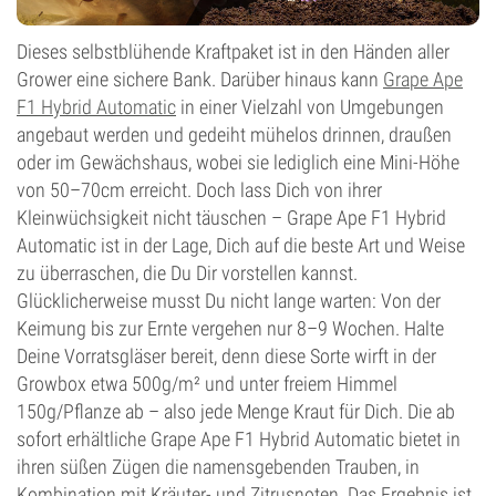
Dieses selbstblühende Kraftpaket ist in den Händen aller
Grower eine sichere Bank. Darüber hinaus kann
Grape Ape
F1 Hybrid Automatic
in einer Vielzahl von Umgebungen
angebaut werden und gedeiht mühelos drinnen, draußen
oder im Gewächshaus, wobei sie lediglich eine Mini-Höhe
von 50–70cm erreicht. Doch lass Dich von ihrer
Kleinwüchsigkeit nicht täuschen – Grape Ape F1 Hybrid
Automatic ist in der Lage, Dich auf die beste Art und Weise
zu überraschen, die Du Dir vorstellen kannst.
Glücklicherweise musst Du nicht lange warten: Von der
Keimung bis zur Ernte vergehen nur 8–9 Wochen. Halte
Deine Vorratsgläser bereit, denn diese Sorte wirft in der
Growbox etwa 500g/m² und unter freiem Himmel
150g/Pflanze ab – also jede Menge Kraut für Dich. Die ab
sofort erhältliche Grape Ape F1 Hybrid Automatic bietet in
ihren süßen Zügen die namensgebenden Trauben, in
Kombination mit Kräuter- und Zitrusnoten. Das Ergebnis ist