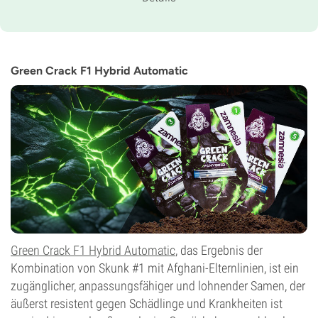
Sativadominierte Autoflower
Blütezeit
11-12 wochen von der Saat bis zur Ernte
THC
20%
Green Crack F1 Hybrid Automatic
CBD
Gering
Blütentyp
Autoflowering
Green Crack F1 Hybrid Automatic
, das Ergebnis der
Kombination von Skunk #1 mit Afghani-Elternlinien, ist ein
zugänglicher, anpassungsfähiger und lohnender Samen, der
äußerst resistent gegen Schädlinge und Krankheiten ist