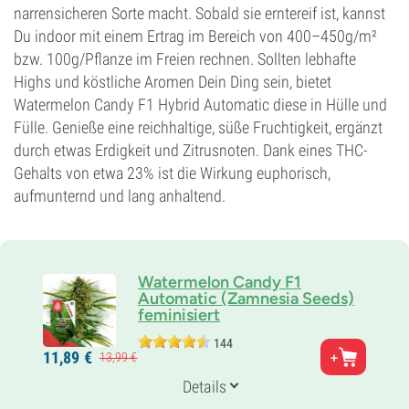
narrensicheren Sorte macht. Sobald sie erntereif ist, kannst
Du indoor mit einem Ertrag im Bereich von 400–450g/m²
bzw. 100g/Pflanze im Freien rechnen. Sollten lebhafte
Highs und köstliche Aromen Dein Ding sein, bietet
Watermelon Candy F1 Hybrid Automatic diese in Hülle und
Fülle. Genieße eine reichhaltige, süße Fruchtigkeit, ergänzt
durch etwas Erdigkeit und Zitrusnoten. Dank eines THC-
Gehalts von etwa 23% ist die Wirkung euphorisch,
aufmunternd und lang anhaltend.
Watermelon Candy F1
Automatic (Zamnesia Seeds)
feminisiert
144
Eltern
11,
89
€
13,
99
€
Watermelon x Candy Kush x Ruderalis
Genetik
Details
Auto Hybrid