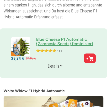
einem starken High, das sich durch alberne und entspannte
Wirkungen auszeichnet, und Du hast die Blue-Cheese-F1-
Hybrid-Automatic-Erfahrung erfasst.
Blue Cheese F1 Automatic
(Zamnesia Seeds) feminisiert
111
Eltern
29,
74
€
34,
99
€
Blueberry x Cheese
Genetik
Details
Auto Hybrid
Blütezeit
10-11 wochen von der Saat bis zur Ernte
THC
21%
White Widow F1 Hybrid Automatic
CBD
Gering
Blütentyp