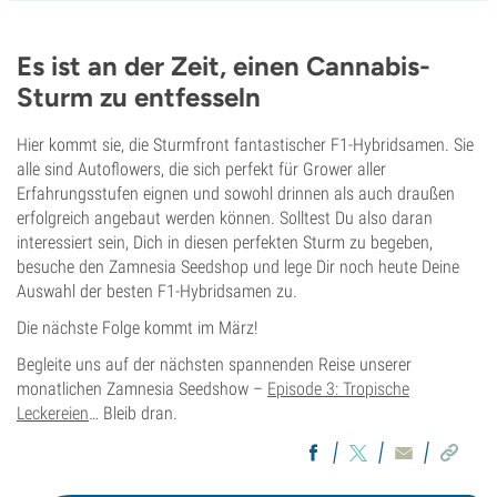
8-9 wochen von der Saat bis zur Ernte
THC
21%
Es ist an der Zeit, einen Cannabis-
CBD
Sturm zu entfesseln
Gering
Blütentyp
Autoflowering
Hier kommt sie, die Sturmfront fantastischer F1-Hybridsamen. Sie
alle sind Autoflowers, die sich perfekt für Grower aller
Erfahrungsstufen eignen und sowohl drinnen als auch draußen
erfolgreich angebaut werden können. Solltest Du also daran
interessiert sein, Dich in diesen perfekten Sturm zu begeben,
besuche den Zamnesia Seedshop und lege Dir noch heute Deine
Auswahl der besten F1-Hybridsamen zu.
Die nächste Folge kommt im März!
Begleite uns auf der nächsten spannenden Reise unserer
monatlichen Zamnesia Seedshow –
Episode 3: Tropische
Leckereien
… Bleib dran.