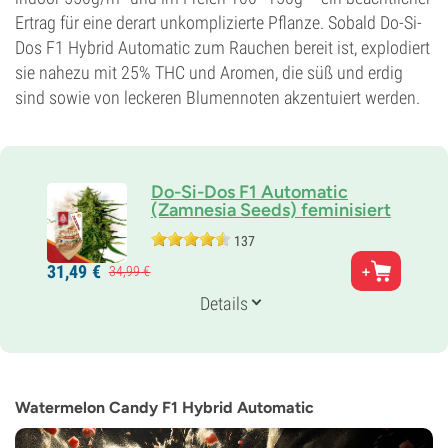
Ertrag für eine derart unkomplizierte Pflanze. Sobald Do-Si-
Dos F1 Hybrid Automatic zum Rauchen bereit ist, explodiert
sie nahezu mit 25% THC und Aromen, die süß und erdig
sind sowie von leckeren Blumennoten akzentuiert werden.
Do-Si-Dos F1 Automatic
(Zamnesia Seeds) feminisiert
137
Eltern
31,
49
€
34,
99
€
Face Off OG x OG Kush Breath
Genetik
Details
Indicadominierte Autoflower
Blütezeit
10-11 wochen von der Saat bis zur Ernte
THC
25%
Watermelon Candy F1 Hybrid Automatic
CBD
Gering