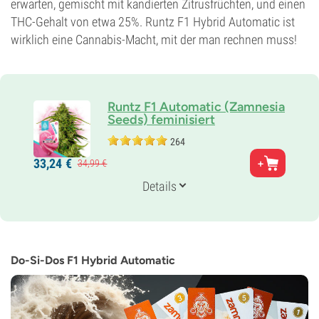
erwarten, gemischt mit kandierten Zitrusfrüchten, und einen
THC-Gehalt von etwa 25%. Runtz F1 Hybrid Automatic ist
wirklich eine Cannabis-Macht, mit der man rechnen muss!
Runtz F1 Automatic (Zamnesia
Seeds) feminisiert
264
Eltern
33,
24
€
34,
99
€
Gelato x Zkittlez
Genetik
Details
Auto Hybrid
Blütezeit
10-11 wochen von der Saat bis zur Ernte
THC
25%
Do-Si-Dos F1 Hybrid Automatic
CBD
Gering
Blütentyp
Autoflowering