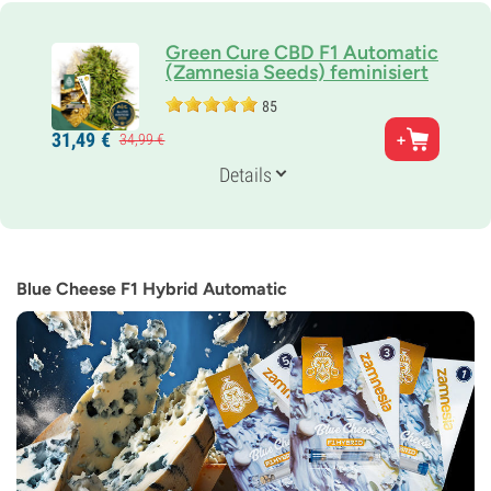
Green Cure CBD F1 Automatic
(Zamnesia Seeds) feminisiert
85
Eltern
31,
49
€
34,
99
€
CBD Fix x Royal Medic
Genetik
Details
Sativadominierte Autoflower
Blütezeit
11-12 wochen von der Saat bis zur Ernte
THC
0-1%
Blue Cheese F1 Hybrid Automatic
CBD
18%
Blütentyp
Autoflowering