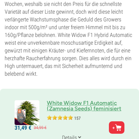
Wochen, weshalb sie nicht den Preis für die schnellste
Varietät auf dieser Liste gewinnt, doch wird diese leicht
verlängerte Wachstumsphase die Geduld des Growers
indoor mit 500g/m² und unter freiem Himmel mit bis zu
160g/Pflanze belohnen. White Widow F1 Hybrid Automatic
weist eine unverkennbare moschusartige Erdigkeit auf,
gewürzt mit einigen Kräuter- und Kiefernnoten, die für eine
herzhafte Raucherfahrung sorgen. Dies alles wird durch ein
High untermauert, das mit Sicherheit aufmunternd und
belebend wirkt.
White Widow F1 Automatic
(Zamnesia Seeds) feminisiert
157
Eltern
31,
49
€
34,
99
€
White Widow x Critical
Genetik
Details