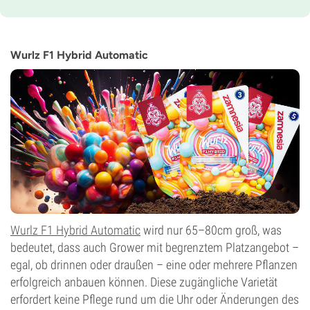
Blütezeit
9-10 wochen von der Saat bis zur Ernte
THC
23%
Wurlz F1 Hybrid Automatic
CBD
Gering
Blütentyp
Autoflowering
Wurlz F1 Hybrid Automatic
wird nur 65–80cm groß, was
bedeutet, dass auch Grower mit begrenztem Platzangebot –
egal, ob drinnen oder draußen – eine oder mehrere Pflanzen
erfolgreich anbauen können. Diese zugängliche Varietät
erfordert keine Pflege rund um die Uhr oder Änderungen des