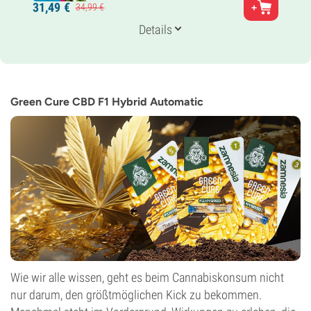
31,
49
€
34,
99
€
Runtz x Watermelon Candy
Genetik
Details
Auto Hybrid
Blütezeit
9-10 wochen von der Saat bis zur Ernte
THC
24%
Green Cure CBD F1 Hybrid Automatic
CBD
Gering
Blütentyp
Autoflowering
Wie wir alle wissen, geht es beim Cannabiskonsum nicht
nur darum, den größtmöglichen Kick zu bekommen.