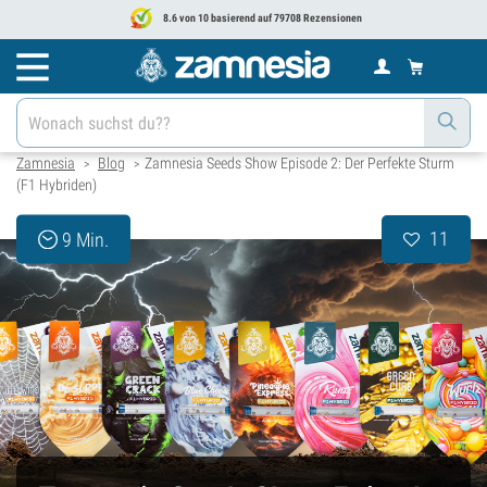
8.6 von 10 basierend auf 79708 Rezensionen
Zamnesia
Blog
Zamnesia Seeds Show Episode 2: Der Perfekte Sturm
>
>
(F1 Hybriden)
11
9 Min.