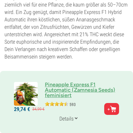
ziemlich viel für eine Pflanze, die kaum größer als 50–70cm
wird. Ein Zug genügt, damit Pineapple Express F1 Hybrid
Automatic ihren köstlichen, süßen Ananasgeschmack
entfaltet, der von Zitrusfrüchten, Gewürzen und Kiefer
unterstrichen wird. Angereichert mit 21% THC weckt diese
Sorte euphorische und inspirierende Empfindungen, die
Dein Verlangen nach kreativem Schaffen oder geselligen
Beisammensein steigern werden.
Pineapple Express F1
Automatic (Zamnesia Seeds)
feminisiert
593
Eltern
29,
74
€
34,
99
€
Trainwreck x Hawaiian
Genetik
Details
Auto Hybrid
Blütezeit