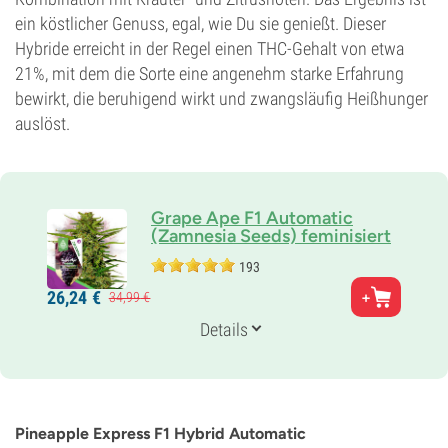
ein köstlicher Genuss, egal, wie Du sie genießt. Dieser
Hybride erreicht in der Regel einen THC-Gehalt von etwa
21%, mit dem die Sorte eine angenehm starke Erfahrung
bewirkt, die beruhigend wirkt und zwangsläufig Heißhunger
auslöst.
Grape Ape F1 Automatic
(Zamnesia Seeds) feminisiert
193
Eltern
26,
24
€
34,
99
€
Mendocino Purps x Skunk x Afghani
Genetik
Details
Indicadominierte Autoflower
Blütezeit
8-9 wochen von der Saat bis zur Ernte
THC
21%
Pineapple Express F1 Hybrid Automatic
CBD