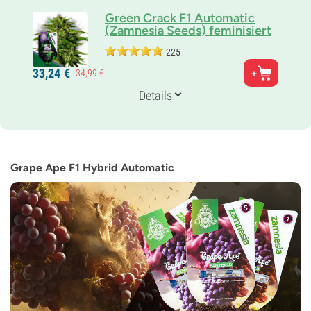
Green Crack F1 Automatic
(Zamnesia Seeds) feminisiert
225
Eltern
33,
24
€
34,
99
€
Skunk #1 x Afghani
Genetik
Details
Sativadominierte Autoflower
Blütezeit
11-12 wochen von der Saat bis zur Ernte
THC
21%
Grape Ape F1 Hybrid Automatic
CBD
Gering
Blütentyp
Autoflowering