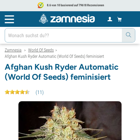
8.6 von 10 basierend auf 79618 Rezensionen
Zamnesia
World Of Seeds
>
>
Afghan Kush Ryder Automatic (World Of Seeds) feminisiert
Afghan Kush Ryder Automatic
(World Of Seeds) feminisiert
(
11
)