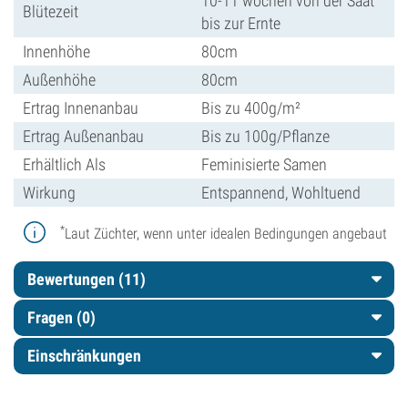
10-11 wochen von der Saat
Blütezeit
bis zur Ernte
Innenhöhe
80cm
Außenhöhe
80cm
Ertrag Innenanbau
Bis zu 400g/m²
Ertrag Außenanbau
Bis zu 100g/Pflanze
Erhältlich Als
Feminisierte Samen
Wirkung
Entspannend, Wohltuend
*
Laut Züchter, wenn unter idealen Bedingungen angebaut
Bewertungen (11)
Fragen
(0)
Einschränkungen