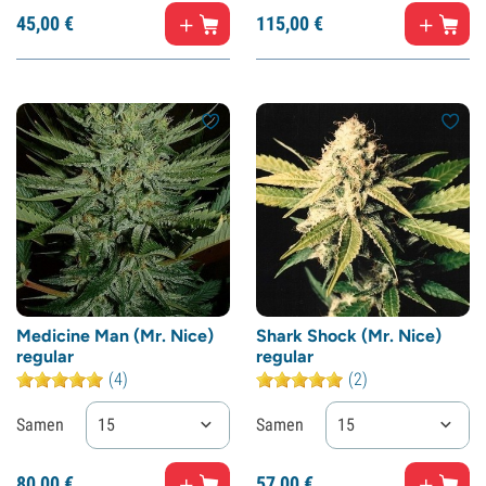
45,
00
€
115,
00
€
Medicine Man (Mr. Nice)
Shark Shock (Mr. Nice)
regular
regular
(4)
(2)
Samen
15
Samen
15
80,
00
€
57,
00
€