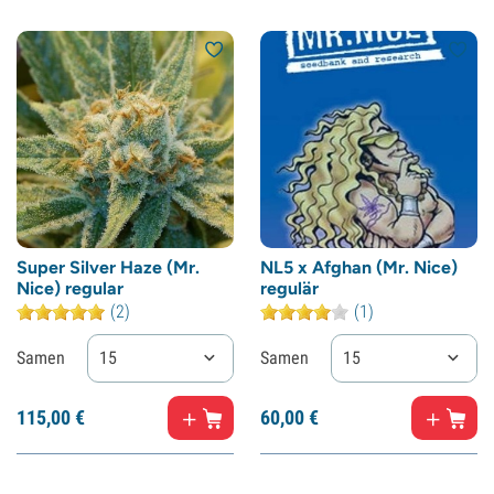
Super Silver Haze (Mr.
NL5 x Afghan (Mr. Nice)
Nice) regular
regulär
(2)
(1)
Samen
15
Samen
15
115,
00
€
60,
00
€