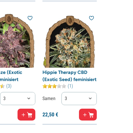
ze (Exotic
Hippie Therapy CBD
minisiert
(Exotic Seed) feminisiert
(3)
(1)
3
Samen
3
22,
50
€