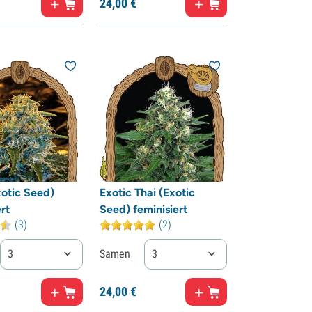
24,
00
€
xotic Seed)
Exotic Thai (Exotic
rt
Seed) feminisiert
(3)
(2)
3
Samen
3
24,
00
€