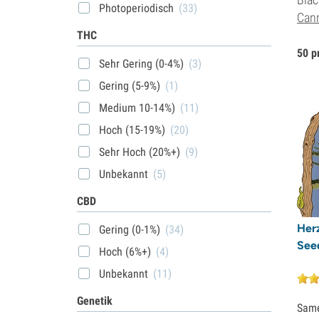
Photoperiodisch
(33)
Can
THC
50 p
Sehr Gering (0-4%)
(3)
Gering (5-9%)
(1)
Medium 10-14%)
(11)
Hoch (15-19%)
(20)
Sehr Hoch (20%+)
(9)
Unbekannt
(5)
CBD
Her
Gering (0-1%)
(34)
Seed
Hoch (6%+)
(4)
Unbekannt
(11)
Genetik
Sam