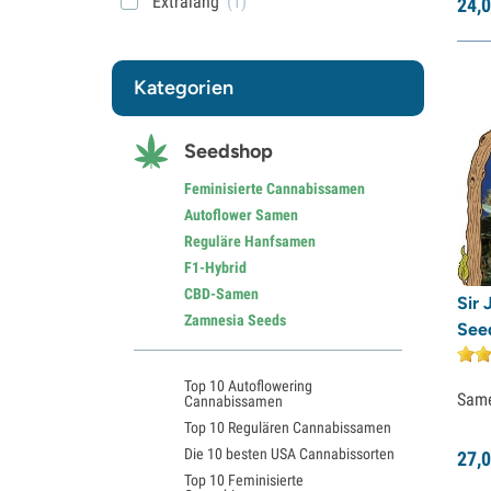
Extralang
(1)
24,
0
Kategorien
Seedshop
Feminisierte Cannabissamen
Autoflower Samen
Reguläre Hanfsamen
F1-Hybrid
CBD-Samen
Sir 
Zamnesia Seeds
Seed
Top 10 Autoflowering
Sam
Cannabissamen
Top 10 Regulären Cannabissamen
Die 10 besten USA Cannabissorten
27,
0
Top 10 Feminisierte