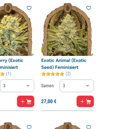
rry (Exotic
Exotic Animal (Exotic
minisiert
Seed) Feminisiert
(1)
(2)
3
Samen
3
27,
00
€