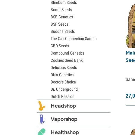
Blimburn Seeds
Wedding Cake Samen
Bomb Seeds
Zkittlez Samen
BSB Genetics
Pineapple Express Samen
BSF Seeds
Chemdawg Samen
Buddha Seeds
Hindu Kush Samen
The Cali Connection Samen
Mimosa Samen
CBD Seeds
Mal
Compound Genetics
Seed
Cookies Seed Bank
Delicious Seeds
DNA Genetics
Sam
Doctor's Choice
Dr. Underground
27,
0
Dutch Passion
Elite Seeds
Headshop
Eva Seeds
Exotic Seed
Vaporshop
Expert Seeds
Healthshop
FastBuds