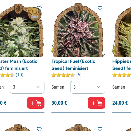
ster Mash (Exotic
Tropical Fuel (Exotic
Hippiebe
) feminisiert
Seed) feminisiert
Seed) fe
(10)
(5)
en
3
Samen
3
Samen
0
€
30,
00
€
24,
00
€