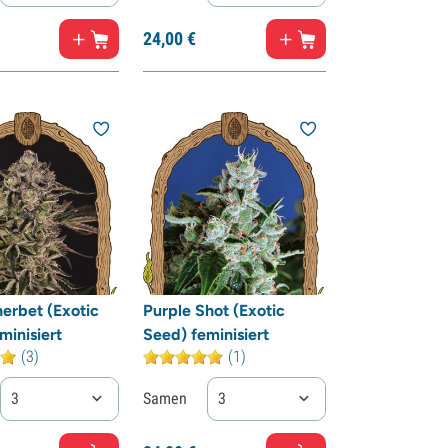
24,
00
€
erbet (Exotic
Purple Shot (Exotic
minisiert
Seed) feminisiert
(3)
(1)
3
Samen
3