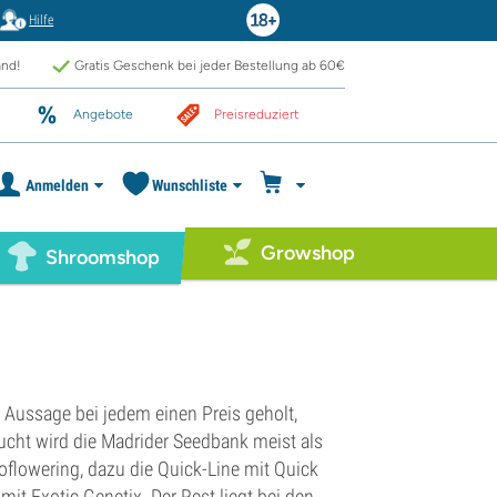
Hilfe
and!
Gratis Geschenk bei jeder Bestellung ab 60€
Angebote
Preisreduziert
Anmelden
Wunschliste
Growshop
Shroomshop
r Aussage bei jedem einen Preis geholt,
sucht wird die Madrider Seedbank meist als
toflowering, dazu die Quick-Line mit Quick
it Exotic Genetix. Der Rest liegt bei den