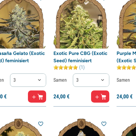
asaña Gelato (Exotic
Exotic Pure CBG (Exotic
Purple 
) feminisiert
Seed) feminisiert
(Exotic 
(1)
en
3
Samen
3
Samen
0
€
24,
00
€
24,
00
€