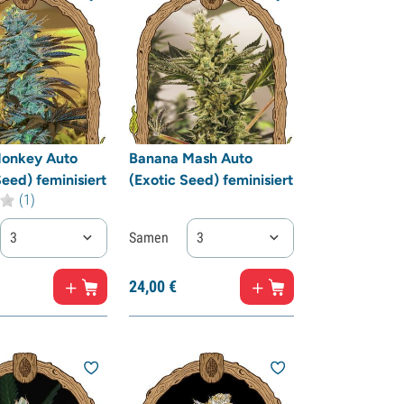
Monkey Auto
Banana Mash Auto
Seed) feminisiert
(Exotic Seed) feminisiert
(1)
3
Samen
3
24,
00
€