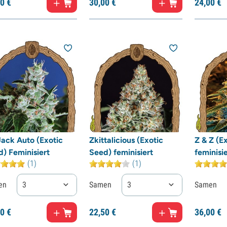
0
€
30,
00
€
24,
00
€
Jack Auto (Exotic
Zkittalicious (Exotic
Z & Z (E
) Feminisiert
Seed) feminisiert
feminisie
(1)
(1)
en
3
Samen
3
Samen
0
€
22,
50
€
36,
00
€