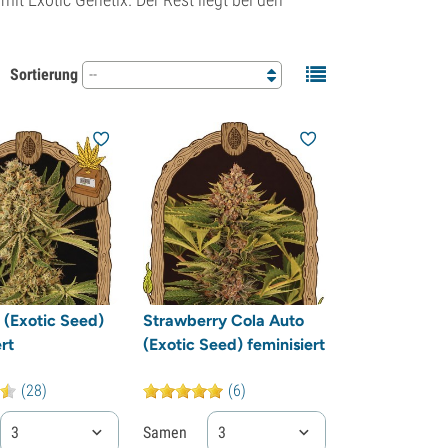
Sortierung
--
(Exotic Seed)
Strawberry Cola Auto
rt
(Exotic Seed) feminisiert
(28)
(6)
3
Samen
3