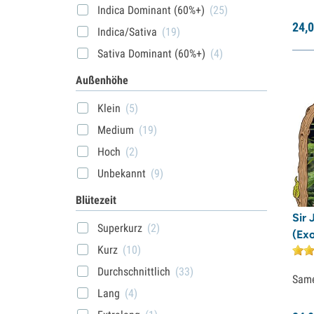
Indica Dominant (60%+)
(25)
24,
0
Indica/Sativa
(19)
Sativa Dominant (60%+)
(4)
Außenhöhe
Klein
(5)
Medium
(19)
Hoch
(2)
Unbekannt
(9)
Blütezeit
Sir
Superkurz
(2)
(Exo
Kurz
(10)
Durchschnittlich
(33)
Sam
Lang
(4)