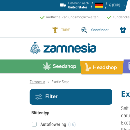
Lieferung nach
€
(EUR)
United States
Vielfache Zahlungsmöglichkeiten
Kundendien
TRIBE
Seedfinder
Seedshop
Headshop
Zamnesia
Exotic Seed
>
Ex
Filter
Seit
Blütentyp
daru
Exot
Autoflowering
(16)
Blac