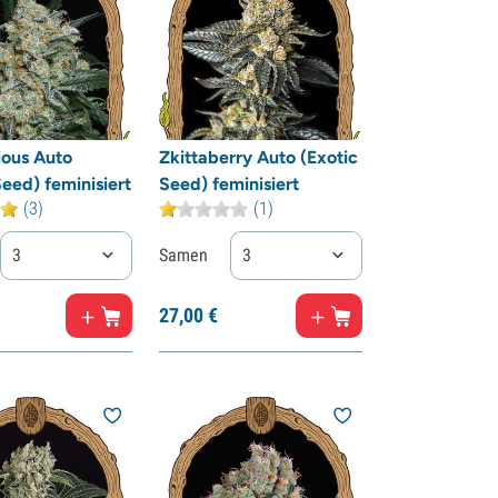
ious Auto
Zkittaberry Auto (Exotic
Seed) feminisiert
Seed) feminisiert
(3)
(1)
3
Samen
3
27,
00
€