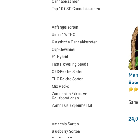
Cannabissamen
Top 10 CBD-Cannabissamen
Anfängersorten
Unter 1% THC
Klassische Cannabissorten
Cup-Gewinner
F1-Hybrid
Fast Flowering Seeds
CBD-Reiche Sorten
Man
THC-Reiche Sorten
Seed
Mix Packs
Zamnesias Exklusive
Kollaborationen
Sam
Zamnesia Experimental
24,
0
Amnesia-Sorten
Blueberry Sorten