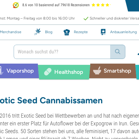
8.6 von 10 basierend auf 79618 Rezensionen
st: Montag – Freitag von 8:00 bis 16:00 Uhr
Schneller und diskreter Vers
Merchandise
Blog
Rezepte
Anbauanleitung
Vaporshop
Smartshop
Healthshop
otic Seed Cannabissamen
 2016 tritt Exotic Seed bei Wettbewerben an und hat nach eigene
nter ein erster Platz für Autoflower bei der Expogrow in Irun. Ge
ic Seeds. 50 Sorten stehen bei uns, alle feminisiert, 17 davon au
k Lemon und einer Blütezeit ab 7 Wochen. Nicht zu verwechseln m