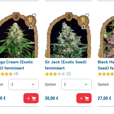
go Cream (Exotic
Sir Jack (Exotic Seed)
Black Ha
) feminisiert
feminisiert
Seed) fe
(4)
(2)
en
3
Samen
3
Samen
0
€
30,
00
€
27,
00
€