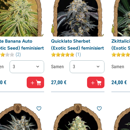
te Banana Auto
Quicklato Sherbet
Zkittalic
tic Seed) feminisiert
(Exotic Seed) feminisiert
(Exotic 
(2)
(1)
en
3
Samen
3
Samen
0
€
27,
00
€
24,
00
€