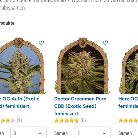
nabissamen
.
rodukte
z OG Auto (Exotic
Doctor Greenman Pure
Herz OG 
) feminisiert
CBD (Exotic Seed)
feminisie
feminisiert
(9)
(6)
en
3
Samen
3
Samen