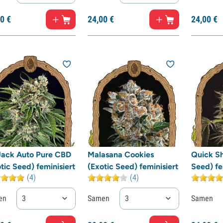
0
€
24,
00
€
24,
00
€
 Jack Auto Pure CBD
Malasana Cookies
Quick Sh
tic Seed) feminisiert
(Exotic Seed) feminisiert
Seed) fe
(4)
(4)
en
3
Samen
3
Samen