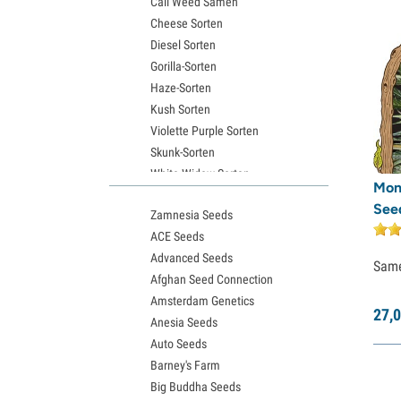
Cali Weed Samen
Cheese Sorten
Diesel Sorten
Gorilla-Sorten
Haze-Sorten
Kush Sorten
Violette Purple Sorten
Skunk-Sorten
White Widow Sorten
Mon
Northern Lights Samen
Seed
Zamnesia Seeds
Granddaddy Purple Samen
ACE Seeds
OG Kush Samen
Advanced Seeds
Blue Dream Samen
Sam
Afghan Seed Connection
Lemon Haze Samen
Amsterdam Genetics
Bruce Banner Samen
27,
0
Anesia Seeds
Gelato Samen
Auto Seeds
Sour Diesel Samen
Barney's Farm
Jack Herer Samen
Big Buddha Seeds
Girl Scout Cookies Samen