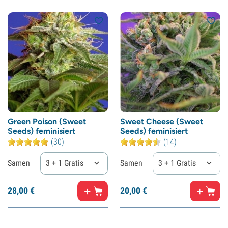
Green Poison (Sweet
Sweet Cheese (Sweet
Seeds) feminisiert
Seeds) feminisiert
(30)
(14)
Samen
3 + 1 Gratis
Samen
3 + 1 Gratis
28,
00
€
20,
00
€