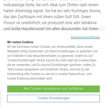
indicalastige Sorte, die sich ideal zum Chillen nach einem
harten Arbeitstag eignet. Sie hat ein sehr fruchtiges Aroma,
das den Zuchtraum mit ihrem süßen Duft füllt. Green
Poison ist unerbittlich; sie produziert eine sehr attraktive
und große Hauptknospe! Um alles abzurunden, hat Green
Poison eine kurze Blütezeit von nur 49 Tagen, produziert
Datenschutzrichtlinien
aber bis zu 650 g/m².
Wir nutzen Cookies
Wir bei Zamnesia nutzen Cookies, um sicherzustellen, dass unsere
KAUFE GREEN POISON
Webseite richtig funktioniert, um Deine Einstellungen zu speichern und
um Einblicke in das Besucherverhalten zu gewinnen. Indem Du auf
"Cookie-Einstellungen" klickst, kannst Du mehr über die Cookies lesen,
Jack 47
die wir verwenden, und Du kannst Einstellungen speichern. Indem Du
"Alle Cookies akzeptieren und fortfahren" klickst, stimmst Du der
Verwendung aller Cookies zu, wie sie in unserer Datenschutz- und
Cookie-Erklärung beschrieben wird.
Alle Cookies akzeptieren und fortfahren
Cookie-Einstellungen