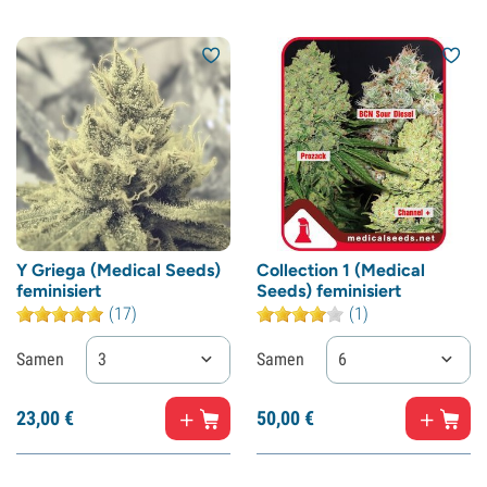
Y Griega (Medical Seeds)
Collection 1 (Medical
feminisiert
Seeds) feminisiert
(17)
(1)
Samen
3
Samen
6
23,
00
€
50,
00
€