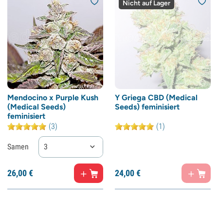
Nicht auf Lager
Mendocino x Purple Kush
Y Griega CBD (Medical
(Medical Seeds)
Seeds) feminisiert
feminisiert
(3)
(1)
Samen
3
26,
00
€
24,
00
€