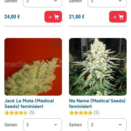
Samen
3
Samen
3
24,
00
€
21,
00
€
Jack La Mota (Medical
No Name (Medical Seeds)
Seeds) feminisiert
feminisiert
(5)
(3)
Samen
3
Samen
3