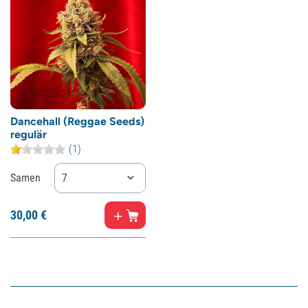
Dancehall (Reggae Seeds)
regulär
(1)
Samen
7
30,
00
€