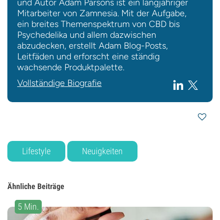
und Autor Adam Parsons ist ein langjähriger
Mitarbeiter von Zamnesia. Mit der Aufgabe,
ein breites Themenspektrum von CBD bis
Psychedelika und allem dazwischen
abzudecken, erstellt Adam Blog-Posts,
Leitfäden und erforscht eine ständig
wachsende Produktpalette.
Vollständige Biografie
Lifestyle
Neuigkeiten
Ähnliche Beiträge
5 Min.