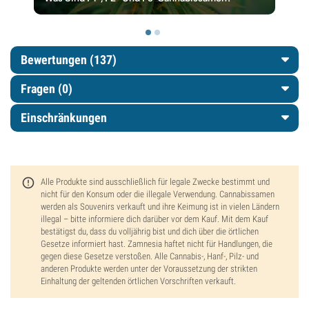
Bewertungen (137)
Fragen
(0)
Einschränkungen
Alle Produkte sind ausschließlich für legale Zwecke bestimmt und
nicht für den Konsum oder die illegale Verwendung. Cannabissamen
werden als Souvenirs verkauft und ihre Keimung ist in vielen Ländern
illegal – bitte informiere dich darüber vor dem Kauf. Mit dem Kauf
bestätigst du, dass du volljährig bist und dich über die örtlichen
Gesetze informiert hast. Zamnesia haftet nicht für Handlungen, die
gegen diese Gesetze verstoßen. Alle Cannabis-, Hanf-, Pilz- und
anderen Produkte werden unter der Voraussetzung der strikten
Einhaltung der geltenden örtlichen Vorschriften verkauft.