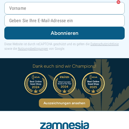
Abonnieren
Diese Website ist durch reCAPTCHA geschützt und es gelten die
Datenschutzrichtlinie
sowie die
Nutzungsbedingungen
von Google.
Dank euch sind wir Champions!
Auszeichnungen ansehen