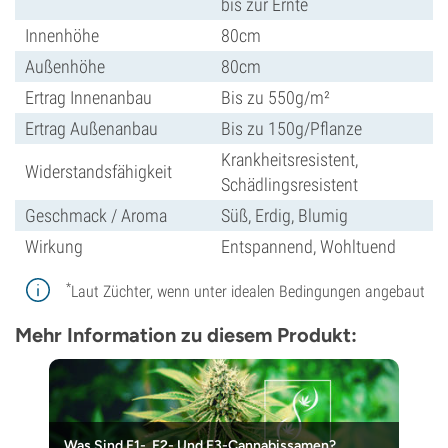
bis zur Ernte
Innenhöhe
80cm
Außenhöhe
80cm
Ertrag Innenanbau
Bis zu 550g/m²
Ertrag Außenanbau
Bis zu 150g/Pflanze
Krankheitsresistent,
Widerstandsfähigkeit
Schädlingsresistent
Geschmack / Aroma
Süß, Erdig, Blumig
Wirkung
Entspannend, Wohltuend
*
Laut Züchter, wenn unter idealen Bedingungen angebaut
Mehr Information zu diesem Produkt:
Was Sind F1-, F2- Und F3-Cannabissamen?