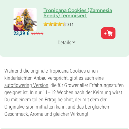
Tropicana Cookies (Zamnesia
Seeds) feminisiert
314
Eltern
23,
39
€
25,
99
€
Girl Scout Cookies x Tangie
Genetik
Details
40% Indica /
60% Sativa
Blütezeit
7-8 wochen
THC
22%
Während die originale Tropicana Cookies einen
CBD
kinderleichten Anbau verspricht, gibt es auch eine
Gering
autoflowering Version
, die für Grower aller Erfahrungsstufen
Blütentyp
geeignet ist. In nur 11–12 Wochen nach der Keimung wirst
Photoperiodisch
Du mit einem tollen Ertrag belohnt, der mit dem der
Originalversion mithalten kann, und das bei gleichem
Geschmack, Aroma und gleicher Wirkung!