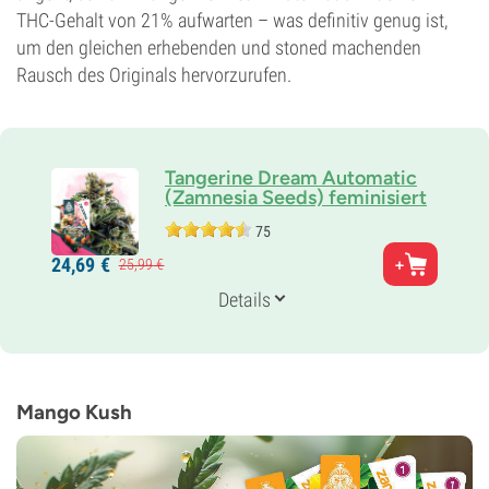
THC-Gehalt von 21% aufwarten – was definitiv genug ist,
um den gleichen erhebenden und stoned machenden
Rausch des Originals hervorzurufen.
Tangerine Dream Automatic
(Zamnesia Seeds) feminisiert
75
Eltern
24,
69
€
25,
99
€
G13 x Afghan x Ruderalis
Genetik
Details
40% Indica /
60% Sativa
Blütezeit
10-11 wochen von der Saat bis zur Ernte
THC
21%
Mango Kush
CBD
0-1%
Blütentyp
Autoflowering