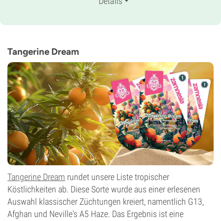
Details
30% Indica /
70% Sativa
Blütezeit
10-11 wochen von der Saat bis zur Ernte
THC
21%
Tangerine Dream
CBD
0-1%
Blütentyp
Autoflowering
Tangerine Dream
rundet unsere Liste tropischer
Köstlichkeiten ab. Diese Sorte wurde aus einer erlesenen
Auswahl klassischer Züchtungen kreiert, namentlich G13,
Afghan und Neville's A5 Haze. Das Ergebnis ist eine