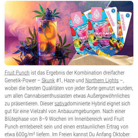
0-1%
Blütentyp
Autoflowering
Fruit Punch
ist das Ergebnis der Kombination dreifacher
Genetik-Power –
Skunk
#1, Haze und
Northern Lights
–,
wobei die besten Qualitäten von jeder Sorte genutzt wurden,
um allen Cannabisenthusiasten etwas Außergewöhnliches
zu präsentieren. Dieser
sativa
dominierte Hybrid eignet sich
gut für eine Vielzahl von Anbauumgebungen. Nach einer
Blütephase von 8–9 Wochen im Innenbereich wird Fruit
Punch erntebereit sein und einen erstaunlichen Ertrag von
etwa 600g/m² liefern. Im Freien kannst Du Anfang Oktober