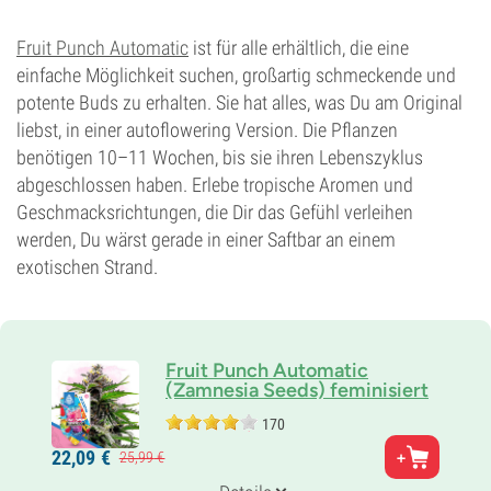
THC
22%
Fruit Punch Automatic
ist für alle erhältlich, die eine
CBD
einfache Möglichkeit suchen, großartig schmeckende und
0-1%
potente Buds zu erhalten. Sie hat alles, was Du am Original
Blütentyp
liebst, in einer autoflowering Version. Die Pflanzen
Photoperiodisch
benötigen 10–11 Wochen, bis sie ihren Lebenszyklus
abgeschlossen haben. Erlebe tropische Aromen und
Geschmacksrichtungen, die Dir das Gefühl verleihen
werden, Du wärst gerade in einer Saftbar an einem
exotischen Strand.
Fruit Punch Automatic
(Zamnesia Seeds) feminisiert
170
Eltern
22,
09
€
25,
99
€
Skunk#1 x Haze x Ruderalis
Genetik