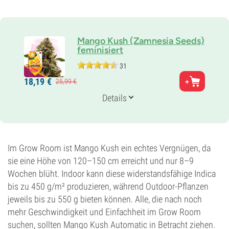
Mango Kush (Zamnesia Seeds)
feminisiert
31
Eltern
18,
19
€
25,
99
€
Mango x Hindu Kush
Genetik
Details
65% Indica /
35% Sativa
Blütezeit
8-9 wochen
THC
18%
Im Grow Room ist Mango Kush ein echtes Vergnügen, da
CBD
sie eine Höhe von 120–150 cm erreicht und nur 8–9
0-1%
Wochen blüht. Indoor kann diese widerstandsfähige Indica
Blütentyp
bis zu 450 g/m² produzieren, während Outdoor-Pflanzen
Photoperiodisch
jeweils bis zu 550 g bieten können. Alle, die nach noch
mehr Geschwindigkeit und Einfachheit im Grow Room
suchen, sollten Mango Kush Automatic in Betracht ziehen.