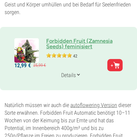
Geist und Körper umhüllen und bei Bedarf für Seelenfrieden
sorgen.
Forbidden Fruit (Zamnesia
Seeds) feminisiert
42
Eltern
12,
99
€
25,
99
€
Cherry Pie x Tangie
Genetik
Details
75% Indica /
25% Sativa
Blütezeit
8-9 wochen
THC
21%
Natürlich müssen wir auch die
autoflowering Version
dieser
CBD
Sorte erwähnen. Forbidden Fruit Automatic benötigt 10–11
0-1%
Wochen von der Keimung bis zur Ernte und hat das
Blütentyp
Potential, im Innenbereich 400g/m² und bis zu
Photoperiodisch
250g/Pflanze im Freien zu produzieren. Forbidden Fruit