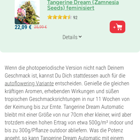
Tangerine Dream (Zamnesia
Seeds) feminisiert
92
Eltern
22,
09
€
25,
99
€
G13 x Afghan x Nevilles 5 Haze
Genetik
Details
40% Indica /
60% Sativa
Blütezeit
8-9 wochen
THC
25%
Wenn die photoperiodische Version nicht nach Deinem
CBD
Geschmack ist, kannst Du Dich stattdessen auch für die
Gering
autoflowering Variante
entscheiden. Genieße die gleichen
Blütentyp
kräftigen Aromen, erhebenden Wirkungen und süßen
Photoperiodisch
tropischen Geschmacksrichtungen in nur 11 Wochen von
der Keimung bis zur Ernte. Tangerine Dream Automatic
bleibt mit einer Größe von nur 70cm eher kleiner, wird aber
trotzdem einen hohen Ertrag von etwa 500g/m² indoor und
bis zu 300g/Pflanze outdoor abliefern. Was die Potenz
angeht, so kann Tangerine Dream Automatic mit einem