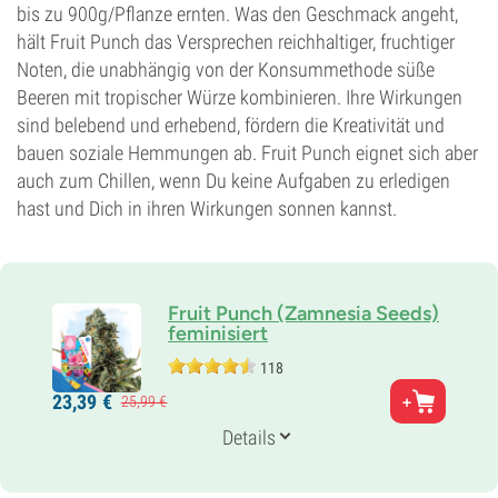
bis zu 900g/Pflanze ernten. Was den Geschmack angeht,
hält Fruit Punch das Versprechen reichhaltiger, fruchtiger
Noten, die unabhängig von der Konsummethode süße
Beeren mit tropischer Würze kombinieren. Ihre Wirkungen
sind belebend und erhebend, fördern die Kreativität und
bauen soziale Hemmungen ab. Fruit Punch eignet sich aber
auch zum Chillen, wenn Du keine Aufgaben zu erledigen
hast und Dich in ihren Wirkungen sonnen kannst.
Fruit Punch (Zamnesia Seeds)
feminisiert
118
Eltern
23,
39
€
25,
99
€
Skunk#1 x Haze x Northern Lights
Genetik
Details
30% Indica /
70% Sativa
Blütezeit
8-9 wochen