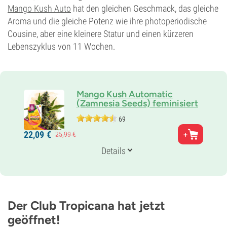
Mango Kush Auto
hat den gleichen Geschmack, das gleiche
Aroma und die gleiche Potenz wie ihre photoperiodische
Cousine, aber eine kleinere Statur und einen kürzeren
Lebenszyklus von 11 Wochen.
Mango Kush Automatic
(Zamnesia Seeds) feminisiert
69
Eltern
22,
09
€
25,
99
€
Mango Kush X Ruderalis
Genetik
Details
65% Indica /
35% Sativa
Blütezeit
10-11 wochen von der Saat bis zur Ernte
THC
18%
Der Club Tropicana hat jetzt
CBD
geöffnet!
Gering