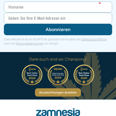
Abonnieren
Diese Website ist durch reCAPTCHA geschützt und es gelten die
Datenschutzrichtlinie
sowie die
Nutzungsbedingungen
von Google.
Dank euch sind wir Champions!
Auszeichnungen ansehen