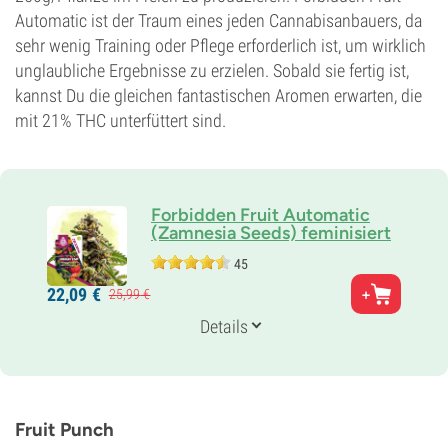
Automatic ist der Traum eines jeden Cannabisanbauers, da
sehr wenig Training oder Pflege erforderlich ist, um wirklich
unglaubliche Ergebnisse zu erzielen. Sobald sie fertig ist,
kannst Du die gleichen fantastischen Aromen erwarten, die
mit 21% THC unterfüttert sind.
Forbidden Fruit Automatic
(Zamnesia Seeds) feminisiert
45
Eltern
22,
09
€
25,
99
€
Cherry Pie x Tangie x Ruderalis
Genetik
Details
75% Indica /
25% Sativa
Blütezeit
10-11 wochen von der Saat bis zur Ernte
THC
21%
Fruit Punch
CBD