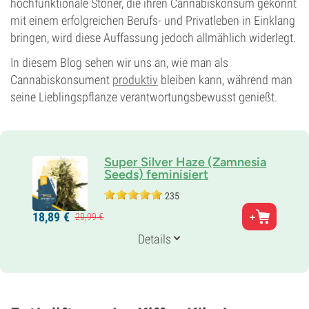
hochfunktionale Stoner, die ihren Cannabiskonsum gekonnt
mit einem erfolgreichen Berufs- und Privatleben in Einklang
bringen, wird diese Auffassung jedoch allmählich widerlegt.
In diesem Blog sehen wir uns an, wie man als
Cannabiskonsument
produktiv
bleiben kann, während man
seine Lieblingspflanze verantwortungsbewusst genießt.
Super Silver Haze (Zamnesia
Seeds) feminisiert
235
Eltern
18,
89
€
20,
99
€
Haze x (Skunk x Northern Light)
Genetik
Details
25% Indica /
75% Sativa
Blütezeit
9-10 wochen
THC
20%