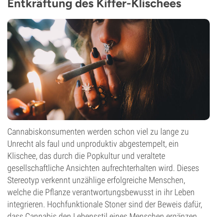
Entkräftung des Kiffer-Klischees
CBD
3%
Blütentyp
Photoperiodisch
Cannabiskonsumenten
werden schon viel zu lange zu
Unrecht als faul und unproduktiv abgestempelt, ein
Klischee, das durch die Popkultur und veraltete
gesellschaftliche Ansichten aufrechterhalten wird. Dieses
Stereotyp verkennt unzählige erfolgreiche Menschen,
welche die Pflanze verantwortungsbewusst in ihr Leben
integrieren. Hochfunktionale Stoner sind der Beweis dafür,
dass Cannabis den Lebensstil eines Menschen ergänzen,