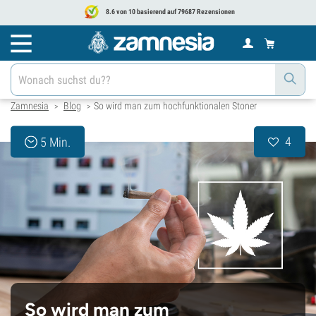
8.6 von 10 basierend auf 79687 Rezensionen
Zamnesia
Blog
So wird man zum hochfunktionalen Stoner
>
>
4
5 Min.
So wird man zum