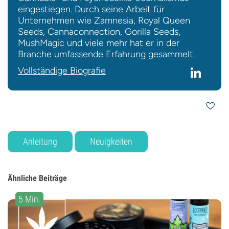
eingestiegen. Durch seine Arbeit für
Unternehmen wie Zamnesia, Royal Queen
Seeds, Cannaconnection, Gorilla Seeds,
MushMagic und viele mehr hat er in der
Branche umfassende Erfahrung gesammelt.
Vollständige Biografie
Anleitung
Neuigkeiten
Ähnliche Beiträge
5 Min.