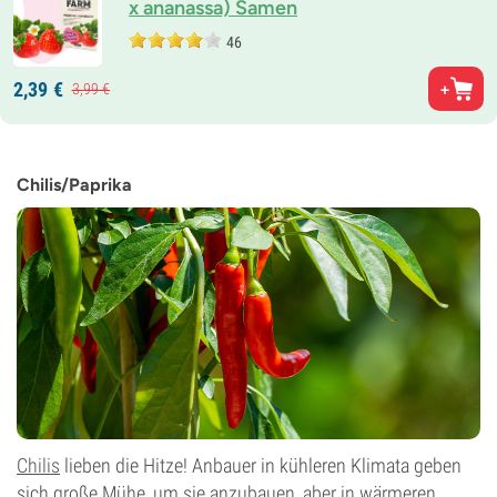
x ananassa) Samen
46
2,
39
€
3,
99
€
Chilis/Paprika
Chilis
lieben die Hitze! Anbauer in kühleren Klimata geben
sich große Mühe, um sie anzubauen, aber in wärmeren