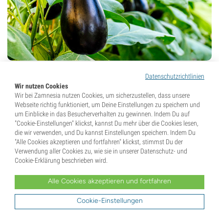
Wenn Du in einem warmen Klima lebst, hast Du die Wahl
Datenschutzrichtlinien
zwischen vielen Auberginensorten, von tiefviolett über
Wir nutzen Cookies
hellviolett bis hin zu weiß. Als enge Verwandte von Tomaten
Wir bei Zamnesia nutzen Cookies, um sicherzustellen, dass unsere
Webseite richtig funktioniert, um Deine Einstellungen zu speichern und
und Paprika lieben
Auberginen
es, die ganze Saison über in
um Einblicke in das Besucherverhalten zu gewinnen. Indem Du auf
Hitze zu baden.
"Cookie-Einstellungen" klickst, kannst Du mehr über die Cookies lesen,
die wir verwenden, und Du kannst Einstellungen speichern. Indem Du
Beginne im Januar mit dem Aussaat in Anzuchtplatten und
"Alle Cookies akzeptieren und fortfahren" klickst, stimmst Du der
stelle sie in ein Gewächshaus in voller Sonne, sofern Dir
Verwendung aller Cookies zu, wie sie in unserer Datenschutz- und
Cookie-Erklärung beschrieben wird.
eines zur Verfügung steht. Eine nach Süden ausgerichtete
Fensterbank ist ein guter Notfallplan. Es kann bis zu 21
Alle Cookies akzeptieren und fortfahren
Tage dauern, bis die Samen keimen, aber ein beheiztes
Zimmergewächshaus kann diese Zeit auf nur sieben Tage
Cookie-Einstellungen
verkürzen.