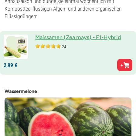
Anbausaison und dünge sie einmal wöchentlich mit
Komposttee, flüssigen Algen- und anderen organischen
Flüssigdüngern.
Maissamen (Zea mays) - F1-Hybrid
24
2,
99
€
Wassermelone