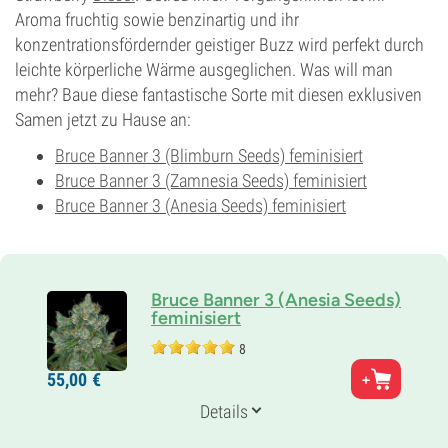
Aroma fruchtig sowie benzinartig und ihr
konzentrationsfördernder geistiger Buzz wird perfekt durch
leichte körperliche Wärme ausgeglichen. Was will man
mehr? Baue diese fantastische Sorte mit diesen exklusiven
Samen jetzt zu Hause an:
Bruce Banner 3 (Blimburn Seeds) feminisiert
Bruce Banner 3 (Zamnesia Seeds) feminisiert
Bruce Banner 3 (Anesia Seeds) feminisiert
Bruce Banner 3 (Anesia Seeds)
feminisiert
8
Eltern
55,
00
€
OG Ghost x (Chemdawg D x Tang Tang)
Genetik
Details
40% Indica /
60% Sativa
Blütezeit