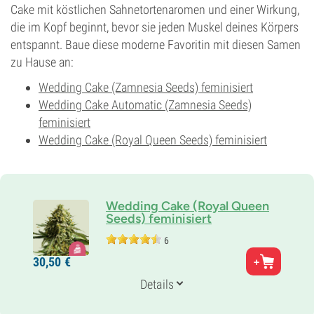
Cake mit köstlichen Sahnetortenaromen und einer Wirkung,
die im Kopf beginnt, bevor sie jeden Muskel deines Körpers
entspannt. Baue diese moderne Favoritin mit diesen Samen
zu Hause an:
Wedding Cake (Zamnesia Seeds) feminisiert
Wedding Cake Automatic (Zamnesia Seeds)
feminisiert
Wedding Cake (Royal Queen Seeds) feminisiert
Wedding Cake (Royal Queen
Seeds) feminisiert
6
Eltern
30,
50
€
Girl Scout Cookies x Cherry Pie
Genetik
Details
80% Indica /
20% Sativa
Blütezeit