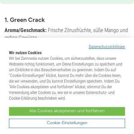
8-9 wochen
THC
28%
1. Green Crack
CBD
Gering
Aroma/Geschmack:
Frische Zitrusfrüchte, süße Mango und
Blütentyp
erdige Gewürze
Photoperiodisch
Datenschutzrichtlinien
Wirkung:
Energiegeladener zerebraler Rausch mit
Wir nutzen Cookies
messerscharfem Fokus
Wir bei Zamnesia nutzen Cookies, um sicherzustellen, dass unsere
Webseite richtig funktioniert, um Deine Einstellungen zu speichern und
Genetik:
Skunk #1 x unbekannte Indica
um Einblicke in das Besucherverhalten zu gewinnen. Indem Du auf
"Cookie-Einstellungen" klickst, kannst Du mehr über die Cookies lesen,
Der Ursprung von Green Crack ist nicht ganz klar. Doch
die wir verwenden, und Du kannst Einstellungen speichern. Indem Du
eines ist sicher: Diese Hybride hat alle Konsumenten in
"Alle Cookies akzeptieren und fortfahren" klickst, stimmst Du der
ihren Bann gezogen! Green Crack ist ein Kraftpaket für
Verwendung aller Cookies zu, wie sie in unserer Datenschutz- und
Cookie-Erklärung beschrieben wird.
tagsüber, das den Geist direkt nach dem ersten Zug auf
Hochtouren bringt, was sie zu einer Top-Wahl für alle macht,
Alle Cookies akzeptieren und fortfahren
die konzentriert,
motiviert
, kreativ und voller Energie bleiben
wollen.
Cookie-Einstellungen
Auch ihre Aromen/Geschmacksnoten sind einfach genau