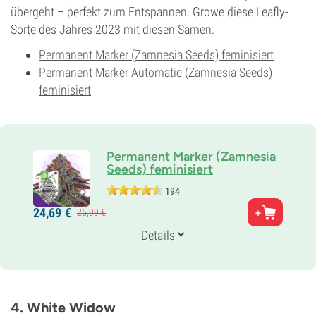
übergeht – perfekt zum Entspannen. Growe diese Leafly-
Sorte des Jahres 2023 mit diesen Samen:
Permanent Marker (Zamnesia Seeds) feminisiert
Permanent Marker Automatic (Zamnesia Seeds)
feminisiert
Permanent Marker (Zamnesia
Seeds) feminisiert
194
Eltern
24,
69
€
25,
99
€
(Biscotti x Sherb Bx1) x Jealousy
Genetik
Details
70% Indica /
30% Sativa
Blütezeit
8-9 wochen
THC
31%
4. White Widow