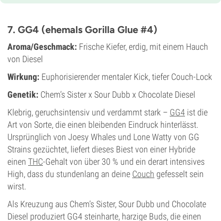
9-10 wochen
THC
20%
7. GG4 (ehemals Gorilla Glue #4)
CBD
Gering
Aroma/Geschmack:
Frische Kiefer, erdig, mit einem Hauch
Blütentyp
von Diesel
Photoperiodisch
Wirkung:
Euphorisierender mentaler Kick, tiefer Couch-Lock
Genetik:
Chem’s Sister x Sour Dubb x Chocolate Diesel
Klebrig, geruchsintensiv und verdammt stark –
GG4
ist die
Art von Sorte, die einen bleibenden Eindruck hinterlässt.
Ursprünglich von Joesy Whales und Lone Watty von GG
Strains gezüchtet, liefert dieses Biest von einer Hybride
einen
THC
-Gehalt von über 30 % und ein derart intensives
High, dass du stundenlang an deine
Couch
gefesselt sein
wirst.
Als Kreuzung aus Chem’s Sister, Sour Dubb und Chocolate
Diesel produziert GG4 steinharte, harzige Buds, die einen