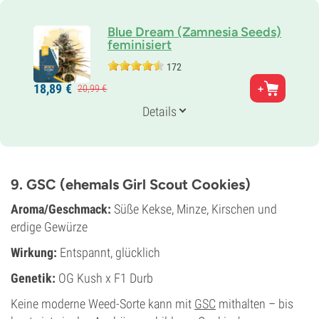
Blue Dream (Zamnesia Seeds)
feminisiert
172
Eltern
18,
89
€
20,
99
€
Blueberry x Haze
Genetik
Details
20% Indica /
80% Sativa
Blütezeit
9-10 wochen
THC
27%
9. GSC (ehemals Girl Scout Cookies)
CBD
0-1%
Aroma/Geschmack:
Süße Kekse, Minze, Kirschen und
Blütentyp
erdige Gewürze
Photoperiodisch
Wirkung:
Entspannt, glücklich
Genetik:
OG Kush x F1 Durb
Keine moderne Weed-Sorte kann mit
GSC
mithalten – bis