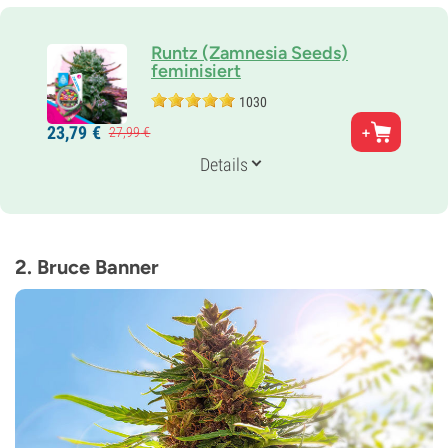
Runtz (Zamnesia Seeds)
feminisiert
1030
Eltern
23,
79
€
27,
99
€
Gelato x Zkittlez
Genetik
Details
50% Indica /
50% Sativa
Blütezeit
8-9 wochen
THC
27%
2. Bruce Banner
CBD
<1%
Blütentyp
Photoperiodisch