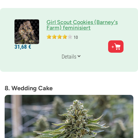
Girl Scout Cookies (Barney's
Farm) feminisiert
10
Eltern
31,
68
€
OG Kush Strain x Durban Poison
Genetik
Details
70% Indica /
30% Sativa
Blütezeit
8-9 wochen
THC
28%
8. Wedding Cake
CBD
Gering
Blütentyp
Photoperiodisch