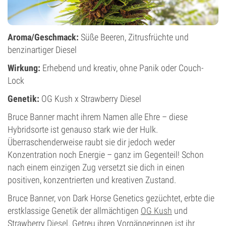
Aroma/Geschmack:
Süße Beeren, Zitrusfrüchte und
benzinartiger Diesel
Wirkung:
Erhebend und kreativ, ohne Panik oder Couch-
Lock
Genetik:
OG Kush x Strawberry Diesel
Bruce Banner macht ihrem Namen alle Ehre – diese
Hybridsorte ist genauso stark wie der Hulk.
Überraschenderweise raubt sie dir jedoch weder
Konzentration noch Energie – ganz im Gegenteil! Schon
nach einem einzigen Zug versetzt sie dich in einen
positiven, konzentrierten und kreativen Zustand.
Bruce Banner, von Dark Horse Genetics gezüchtet, erbte die
erstklassige Genetik der allmächtigen
OG Kush
und
Strawberry
Diesel
. Getreu ihren Vorgängerinnen ist ihr