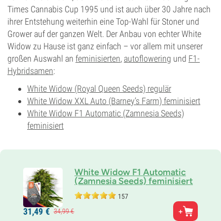
Times Cannabis Cup 1995 und ist auch über 30 Jahre nach
ihrer Entstehung weiterhin eine Top-Wahl für Stoner und
Grower auf der ganzen Welt. Der Anbau von echter White
Widow zu Hause ist ganz einfach – vor allem mit unserer
großen Auswahl an
feminisierten
,
autoflowering
und
F1-
Hybridsamen
:
White Widow (Royal Queen Seeds) regulär
White Widow XXL Auto (Barney’s Farm) feminisiert
White Widow F1 Automatic (Zamnesia Seeds)
feminisiert
White Widow F1 Automatic
(Zamnesia Seeds) feminisiert
157
Eltern
31,
49
€
34,
99
€
White Widow x Critical