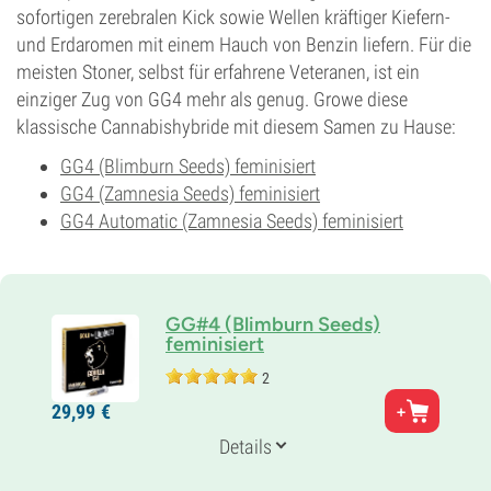
sofortigen zerebralen Kick sowie Wellen kräftiger Kiefern-
und Erdaromen mit einem Hauch von Benzin liefern. Für die
meisten Stoner, selbst für erfahrene Veteranen, ist ein
einziger Zug von GG4 mehr als genug. Growe diese
klassische Cannabishybride mit diesem Samen zu Hause:
GG4 (Blimburn Seeds) feminisiert
GG4 (Zamnesia Seeds) feminisiert
GG4 Automatic (Zamnesia Seeds) feminisiert
GG#4 (Blimburn Seeds)
feminisiert
2
Eltern
29,
99
€
Chem Sis x Sour Dubb x Diesel Chocolate
Genetik
Details
Sativa-dominant
THC