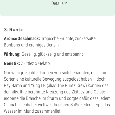
Genetik
Details
Sativadominierte Autoflower
Blütezeit
11-12 wochen von der Saat bis zur Ernte
THC
20%
3. Runtz
CBD
Gering
Aroma/Geschmack:
Tropische Früchte, zuckersüße
Blütentyp
Bonbons und cremiges Benzin
Autoflowering
Wirkung:
Gesellig, glückselig und entspannt
Genetik:
Zkittlez x Gelato
Nur wenige Züchter können von sich behaupten, dass ihre
Sorten eine kulturelle Bewegung ausgelöst haben – doch
Ray Bama und Yung LB (alias The Runtz Crew) können das
definitiv. Ihre berühmte Kreuzung aus Zkittlez und
Gelato
eroberte die Branche im Sturm und sorgte dafür, dass jedem
Cannabisliebhaber weltweit bei ihren Süßigkeiten-Terps das
Wasser im Mund zusammenlief.