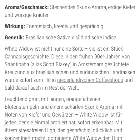
CBD
0-1%
Aroma/Geschmack:
Stechendes Skunk-Aroma, erdige Kiefer
Blütentyp
und würzige Kräuter
Photoperiodisch
Wirkung:
Energetisch, kreativ und gesprächig
Genetik:
Brasilianische Sativa x südindische Indica
White Widow
ist nicht nur eine Sorte – sie ist ein Stück
Cannabisgeschichte. Diese in den frühen 90er-Jahren von
Shantibaba (alias Scott Blakey) in Amsterdam gezüchtete
Kreuzung aus brasilianischen und südindischen Landrassen
wurde sofort zum Hit in
niederländischen Coffeeshops
und
bald darauf auch im Rest der Welt.
Leuchtend grün, mit langen, orangefarbenen
Blütenstempeln und einem scharfen
Skunk-Aroma
mit
Noten von Kiefer und Gewürzen – White Widow ist für
jeden, der sie einmal probiert hat, sofort erkennbar. Mit
ihrem stressfreien High, das gesprächig, glücklich und
konzentriert macht, dominierte White Widow den High