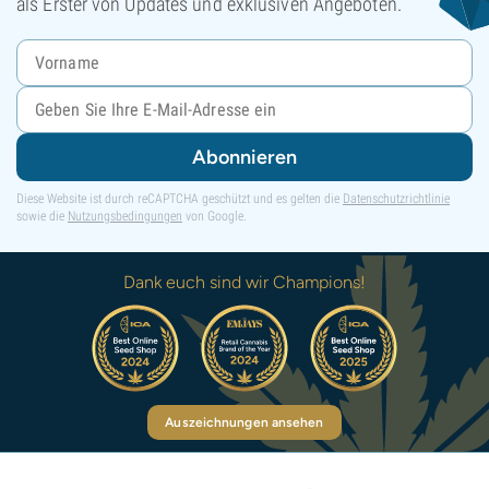
als Erster von Updates und exklusiven Angeboten.
Abonnieren
Diese Website ist durch reCAPTCHA geschützt und es gelten die
Datenschutzrichtlinie
sowie die
Nutzungsbedingungen
von Google.
Dank euch sind wir Champions!
Auszeichnungen ansehen