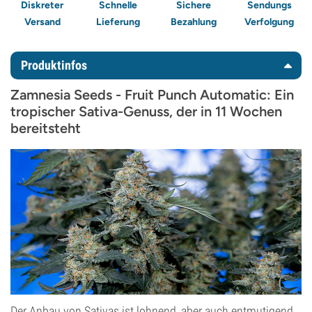
Diskreter
Schnelle
Sichere
Sendungs
Versand
Lieferung
Bezahlung
Verfolgung
Produktinfos
Zamnesia Seeds - Fruit Punch Automatic: Ein
tropischer Sativa-Genuss, der in 11 Wochen
bereitsteht
Der Anbau von Sativas ist lohnend, aber auch entmutigend.