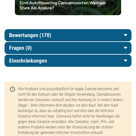
Sind Autoflowering Cannabissorten Weniger
Stark Als Andere?
Bewertungen (170)
Fragen
(0)
Einschränkungen
Alle Produkte sind ausschließlich für legale Zwecke bestimmt und
nicht für den Konsum oder die illegale Verwendung. Cannabissamen
werden als Souvenirs verkauft und ihre Keimung ist in vielen Ländern
illegal – bitte informiere dich darüber vor dem Kauf. Mit dem Kauf
bestätigst du, dass du volljährig bist und dich über die örtlichen
Gesetze informiert hast. Zamnesia haftet nicht für Handlungen, die
gegen diese Gesetze verstoßen. Alle Cannabis-, Hanf-, Pilz- und
anderen Produkte werden unter der Voraussetzung der strikten
Einhaltung der geltenden örtlichen Vorschriften verkauft.