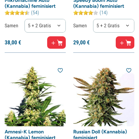
Mikromachine Auto
Speedy Boom Auto
(Kannabia) feminisiert
(Kannabia) feminisiert
(54)
(14)
Samen
5 + 2 Gratis
Samen
5 + 2 Gratis
38,
00
€
29,
00
€
Amnesi-K Lemon
Russian Doll (Kannabia)
(Kannabia) feminisiert
feminisiert