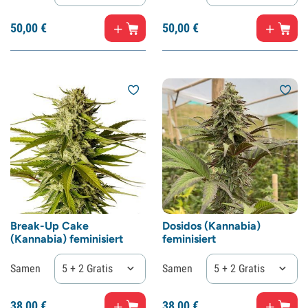
50,
00
€
50,
00
€
Break-Up Cake
Dosidos (Kannabia)
(Kannabia) feminisiert
feminisiert
Samen
5 + 2 Gratis
Samen
5 + 2 Gratis
38,
00
€
38,
00
€