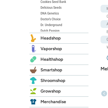
Cookies Seed Bank
Delicious Seeds
DNA Genetics
Doctor's Choice
Dr. Underground
Dutch Passion
Elite Seeds
Headshop
Eva Seeds
Exotic Seed
Vaporshop
Expert Seeds
Healthshop
FastBuds
Female Seeds
Meh
Smartshop
French Touch Seeds
Garden of Green
Shroomshop
GeneSeeds
Genehtik Seeds
Growshop
G13 Labs
Grass-O-Matic
Merchandise
Greenhouse Seeds