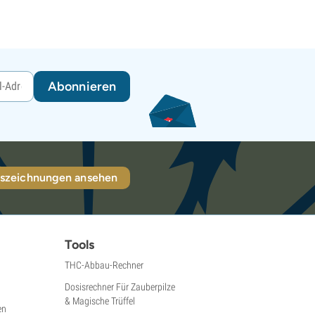
Abonnieren
szeichnungen ansehen
Tools
THC-Abbau-Rechner
Dosisrechner Für Zauberpilze
& Magische Trüffel
en