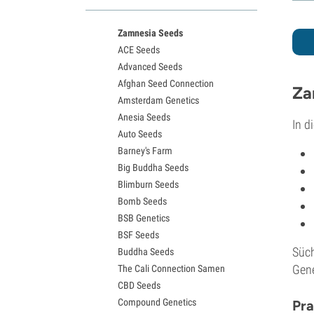
White Widow Sorten
Northern Lights Samen
Zamnesia Seeds
Granddaddy Purple Samen
ACE Seeds
OG Kush Samen
Advanced Seeds
Blue Dream Samen
Afghan Seed Connection
Lemon Haze Samen
Za
Amsterdam Genetics
Bruce Banner Samen
Anesia Seeds
Gelato Samen
In 
Auto Seeds
Sour Diesel Samen
Barney's Farm
Jack Herer Samen
Big Buddha Seeds
Girl Scout Cookies Samen
Blimburn Seeds
Wedding Cake Samen
Bomb Seeds
Zkittlez Samen
BSB Genetics
Pineapple Express Samen
BSF Seeds
Chemdawg Samen
Süch
Buddha Seeds
Hindu Kush Samen
Gene
The Cali Connection Samen
Mimosa Samen
CBD Seeds
Compound Genetics
Pra