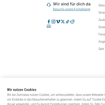
Super Sativa Seed Club
Wir sind für dich da
Gesu
Super Strains
Besuche unsere Kontaktseite
Smar
Sweet Seeds
TICAL
Zaub
T.H. Seeds
Grow
Top Tao Seeds
Fanar
Vision Seeds
VIP Seeds
Ange
White Label
Sale
World Of Seeds
Saatgutbanken
Wir nutzen Cookies
Wir bei Zamnesia nutzen Cookies, um sicherzustellen, dass unsere Webseite ri
um Einblicke in das Besucherverhalten zu gewinnen. Indem Du auf "Cookie-Eins
die wir verwenden, und Du kannst Einstellungen speichern. Indem Du "Alle Coo