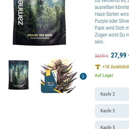
Du verdienst es,
ausreißen könnte
Haze-Sorten wirs
Purple oder Silv
Pack wird Dich m
Zügen wirst Du m
sein.
27,
99
34,
99
€
+
18
Zusätzlich
Auf Lager
Kaufe 2
Kaufe 3
Kaufe 5