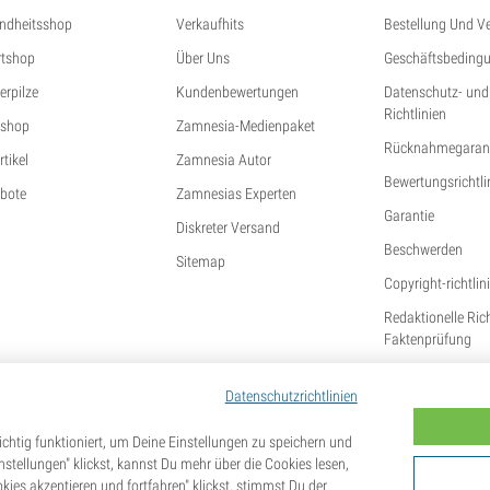
ndheitsshop
Verkaufhits
Bestellung Und V
tshop
Über Uns
Geschäftsbeding
erpilze
Kundenbewertungen
Datenschutz- und
Richtlinien
shop
Zamnesia-Medienpaket
Rücknahmegarant
tikel
Zamnesia Autor
Bewertungsrichtli
bote
Zamnesias Experten
Garantie
Diskreter Versand
Beschwerden
Sitemap
Copyright-richtlin
Redaktionelle Ric
Faktenprüfung
Datenschutzrichtlinien
chtig funktioniert, um Deine Einstellungen zu speichern und
tellungen" klickst, kannst Du mehr über die Cookies lesen,
kies akzeptieren und fortfahren" klickst, stimmst Du der