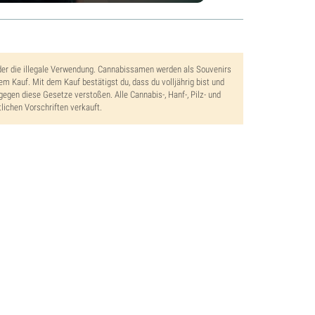
der die illegale Verwendung. Cannabissamen werden als Souvenirs
dem Kauf. Mit dem Kauf bestätigst du, dass du volljährig bist und
gegen diese Gesetze verstoßen. Alle Cannabis-, Hanf-, Pilz- und
lichen Vorschriften verkauft.