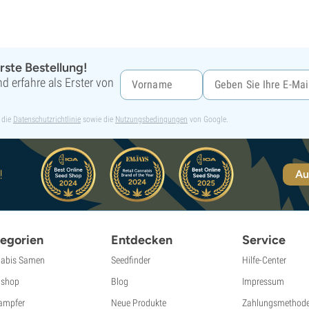
rste Bestellung!
d erfahre als Erster von
 die
Datenschutzrichtlinie
sowie die
Nutzungsbedingungen
von Google.
!
Au
egorien
Entdecken
Service
abis Samen
Seedfinder
Hilfe-Center
shop
Blog
Impressum
ampfer
Neue Produkte
Zahlungsmethod