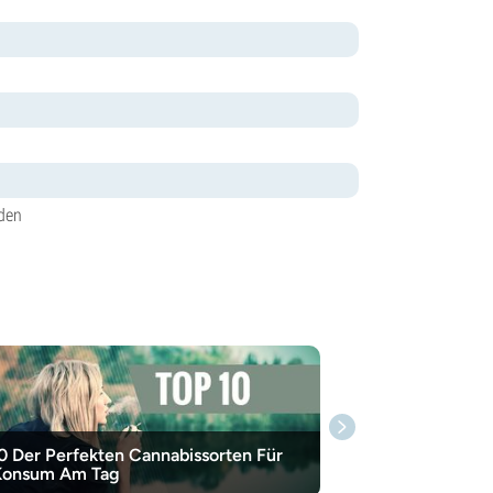
aden
0 Der Perfekten Cannabissorten Für
Konsum Am Tag