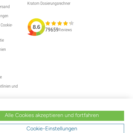
Kratom Dosierungsrechner
ersand
ungen
 Cookie-
8.6
79659
Reviews
ie
nien
ie
htlinien und
Alle Cookies akzeptieren und fortfahren
Cookie-Einstellungen