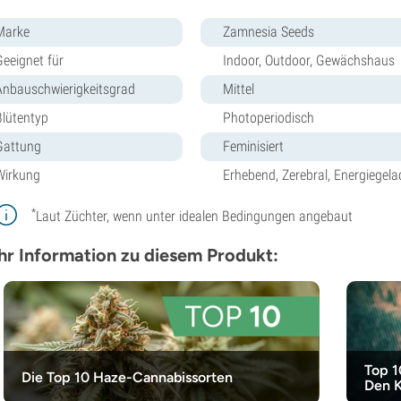
Marke
Zamnesia Seeds
Geeignet für
Indoor, Outdoor, Gewächshaus
Anbauschwierigkeitsgrad
Mittel
Blütentyp
Photoperiodisch
Gattung
Feminisiert
Wirkung
Erhebend, Zerebral, Energiegel
*
Laut Züchter, wenn unter idealen Bedingungen angebaut
r Information zu diesem Produkt:
Top 1
Die Top 10 Haze-Cannabissorten
Den 