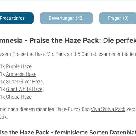
Produktinfos
Bewertungen (42)
Fragen
(0)
mnesia - Praise the Haze Pack: Die perfe
diesem
Praise the Haze Mix-Pack
sind 5 Cannabissamen enthalten
1x
Purple Haze
1x
Amnesia Haze
1x
Super Silver Haze
1x
Giant White Haze
1x
Choco Haze
tig nach diesem rasanten Haze-Buzz? Das
Viva Sativa Pack
vers
tik.
ise the Haze Pack - feminisierte Sorten Datenbla