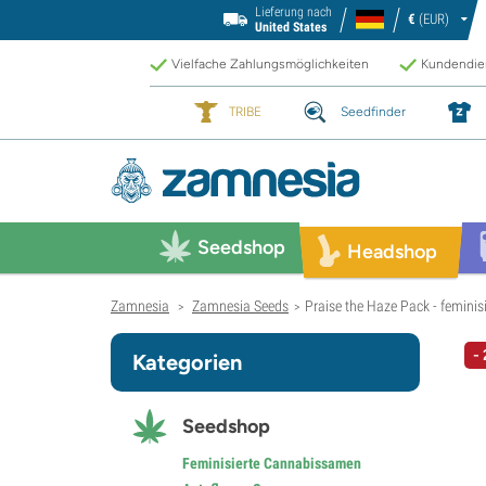
Lieferung nach
€
(EUR)
United States
Vielfache Zahlungsmöglichkeiten
Kundendien
TRIBE
Seedfinder
Seedshop
Headshop
Zamnesia
Zamnesia Seeds
Praise the Haze Pack - feminisi
>
>
-
Kategorien
Seedshop
Feminisierte Cannabissamen