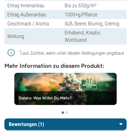
Ertrag Innenanbau
Bis zu 650g/m²
Ertrag Außenanbau
1000+g/Pflanze
Geschmack / Aroma
Süß, Beere, Blumig, Cremig
Erhebend, Kreativ,
Wirkung
Wohltuend
*
Laut Züchter, wenn unter idealen Bedingungen angebaut
Mehr Information zu diesem Produkt:
Gelato: Was Willst Du Mehr?
Bewertungen (1)