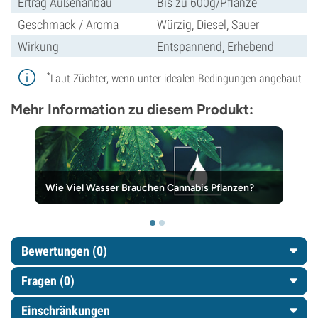
Ertrag Außenanbau
Bis zu 600g/Pflanze
Geschmack / Aroma
Würzig, Diesel, Sauer
Wirkung
Entspannend, Erhebend
*
Laut Züchter, wenn unter idealen Bedingungen angebaut
Mehr Information zu diesem Produkt:
Wie Viel Wasser Brauchen Cannabis Pflanzen?
Bewertungen (0)
Fragen
(0)
Einschränkungen