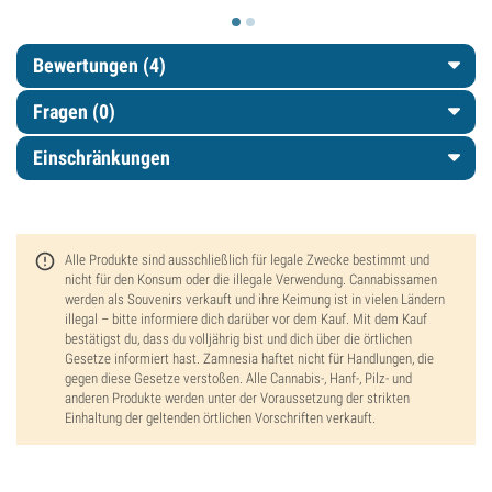
Bewertungen (4)
Fragen
(0)
Einschränkungen
Alle Produkte sind ausschließlich für legale Zwecke bestimmt und
nicht für den Konsum oder die illegale Verwendung. Cannabissamen
werden als Souvenirs verkauft und ihre Keimung ist in vielen Ländern
illegal – bitte informiere dich darüber vor dem Kauf. Mit dem Kauf
bestätigst du, dass du volljährig bist und dich über die örtlichen
Gesetze informiert hast. Zamnesia haftet nicht für Handlungen, die
gegen diese Gesetze verstoßen. Alle Cannabis-, Hanf-, Pilz- und
anderen Produkte werden unter der Voraussetzung der strikten
Einhaltung der geltenden örtlichen Vorschriften verkauft.