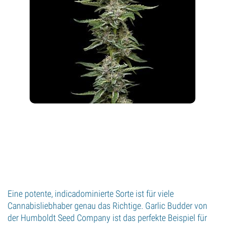
Eine potente, indicadominierte Sorte ist für viele
Cannabisliebhaber genau das Richtige. Garlic Budder von
der Humboldt Seed Company ist das perfekte Beispiel für