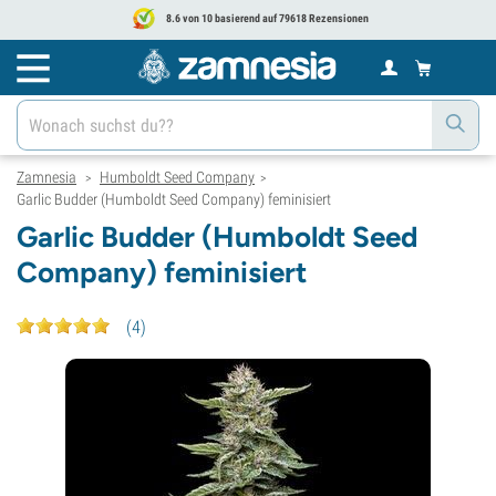
8.6 von 10 basierend auf 79618 Rezensionen
Zamnesia
Humboldt Seed Company
>
>
Garlic Budder (Humboldt Seed Company) feminisiert
Garlic Budder (Humboldt Seed
Company) feminisiert
(
4
)