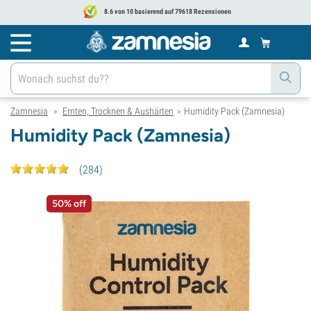
8.6 von 10 basierend auf 79618 Rezensionen
Zamnesia
Ernten, Trocknen & Aushärten
Humidity Pack (Zamnesia)
>
>
Humidity Pack (Zamnesia)
(
284
)
50% off