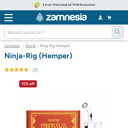
8.6 von 10 basierend auf 79708 Rezensionen
Zamnesia
Bongs
Ninja-Rig (Hemper)
>
>
Ninja-Rig (Hemper)
(
3
)
15% off