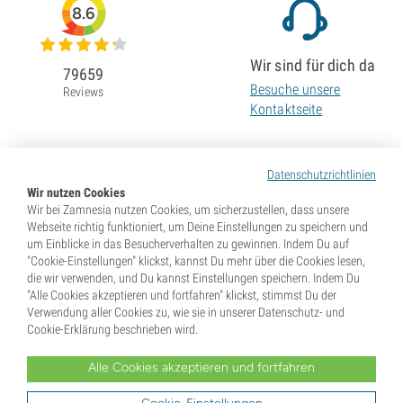
8.6
Wir sind für dich da
79659
Besuche unsere
Reviews
Kontaktseite
Datenschutzrichtlinien
Wir nutzen Cookies
Wir bei Zamnesia nutzen Cookies, um sicherzustellen, dass unsere
Webseite richtig funktioniert, um Deine Einstellungen zu speichern und
um Einblicke in das Besucherverhalten zu gewinnen. Indem Du auf
"Cookie-Einstellungen" klickst, kannst Du mehr über die Cookies lesen,
die wir verwenden, und Du kannst Einstellungen speichern. Indem Du
"Alle Cookies akzeptieren und fortfahren" klickst, stimmst Du der
Verwendung aller Cookies zu, wie sie in unserer Datenschutz- und
Cookie-Erklärung beschrieben wird.
Alle Cookies akzeptieren und fortfahren
* Samen werden als Souvenirs verkauft. In vielen Ländern ist die Keimung von Samen illegal. Informiere
Dich vor dem Kauf. Mit Deiner Bestellung gibst Du an, dass Du in dem Land, wo Du lebst, volljährig und
Dir der dort geltenden Gesetze bewusst bist. Du verzichtest außerdem auf jeglichen Haftungsanspruch