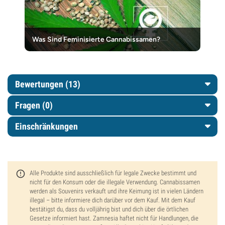
Was Sind Feminisierte Cannabissamen?
Bewertungen (13)
Fragen
(0)
Einschränkungen
Alle Produkte sind ausschließlich für legale Zwecke bestimmt und
nicht für den Konsum oder die illegale Verwendung. Cannabissamen
werden als Souvenirs verkauft und ihre Keimung ist in vielen Ländern
illegal – bitte informiere dich darüber vor dem Kauf. Mit dem Kauf
bestätigst du, dass du volljährig bist und dich über die örtlichen
Gesetze informiert hast. Zamnesia haftet nicht für Handlungen, die