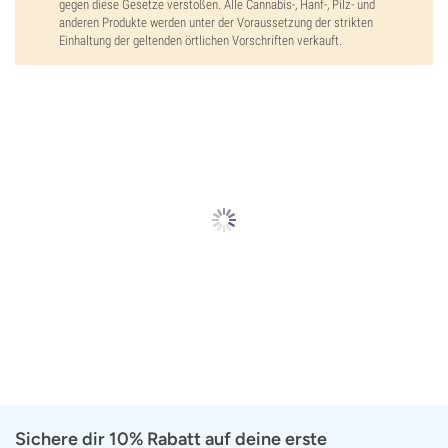
gegen diese Gesetze verstoßen. Alle Cannabis-, Hanf-, Pilz- und
anderen Produkte werden unter der Voraussetzung der strikten
Einhaltung der geltenden örtlichen Vorschriften verkauft.
Sichere dir 10% Rabatt auf deine erste