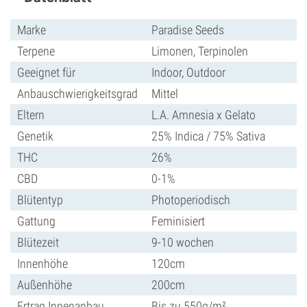
Marke
Paradise Seeds
Terpene
Limonen, Terpinolen
Geeignet für
Indoor, Outdoor
Anbauschwierigkeitsgrad
Mittel
Eltern
L.A. Amnesia x Gelato
Genetik
25% Indica / 75% Sativa
THC
26%
CBD
0-1%
Blütentyp
Photoperiodisch
Gattung
Feminisiert
Blütezeit
9-10 wochen
Innenhöhe
120cm
Außenhöhe
200cm
Ertrag Innenanbau
Bis zu 550g/m²