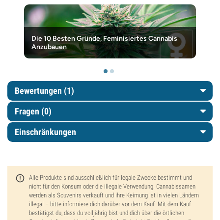
Die 10 Besten Gründe, Feminisiertes Cannabis
Anzubauen
Bewertungen (1)
Fragen
(0)
Einschränkungen
Alle Produkte sind ausschließlich für legale Zwecke bestimmt und
nicht für den Konsum oder die illegale Verwendung. Cannabissamen
werden als Souvenirs verkauft und ihre Keimung ist in vielen Ländern
illegal – bitte informiere dich darüber vor dem Kauf. Mit dem Kauf
bestätigst du, dass du volljährig bist und dich über die örtlichen