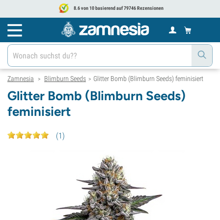
8.6 von 10 basierend auf 79746 Rezensionen
Zamnesia
Blimburn Seeds
Glitter Bomb (Blimburn Seeds) feminisiert
>
>
Glitter Bomb (Blimburn Seeds)
feminisiert
(
1
)