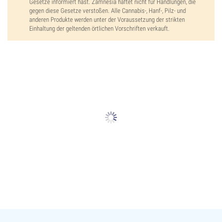
Gesetze informiert hast. Zamnesia haftet nicht für Handlungen, die
gegen diese Gesetze verstoßen. Alle Cannabis-, Hanf-, Pilz- und
anderen Produkte werden unter der Voraussetzung der strikten
Einhaltung der geltenden örtlichen Vorschriften verkauft.